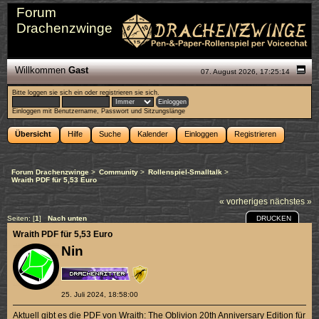
Forum
Drachenzwinge
Willkommen
Gast
07. August 2026, 17:25:14
Bitte
loggen sie sich ein
oder
registrieren sie sich
.
Einloggen mit Benutzername, Passwort und Sitzungslänge
Übersicht
Hilfe
Suche
Kalender
Einloggen
Registrieren
Forum Drachenzwinge
>
Community
>
Rollenspiel-Smalltalk
>
Wraith PDF für 5,53 Euro
« vorheriges
nächstes »
DRUCKEN
Seiten: [
1
]
Nach unten
Wraith PDF für 5,53 Euro
Nin
25. Juli 2024, 18:58:00
Aktuell gibt es die PDF von Wraith: The Oblivion 20th Anniversary Edition für