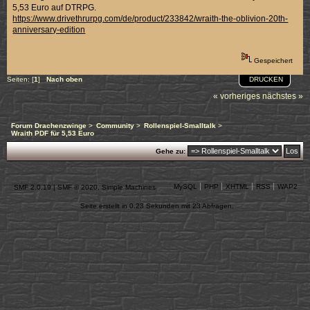
5,53 Euro auf DTRPG.
https://www.drivethrurpg.com/de/product/233842/wraith-the-oblivion-20th-
anniversary-edition
Gespeichert
DRUCKEN
Seiten: [
1
]
Nach oben
« vorheriges
nächstes »
Forum Drachenzwinge
>
Community
>
Rollenspiel-Smalltalk
>
Wraith PDF für 5,53 Euro
Gehe zu:
MySQL
PHP
XHTML
RSS
WAP2
SMF 2.0.19
|
SMF © 2020
,
Simple Machines
Seite erstellt in 0.23 Sekunden mit 23 Abfragen.