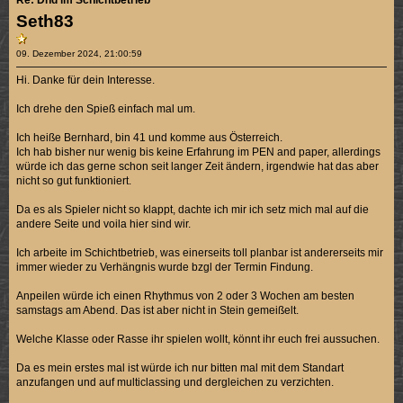
Seth83
09. Dezember 2024, 21:00:59
Hi. Danke für dein Interesse.
Ich drehe den Spieß einfach mal um.
Ich heiße Bernhard, bin 41 und komme aus Österreich.
Ich hab bisher nur wenig bis keine Erfahrung im PEN and paper, allerdings
würde ich das gerne schon seit langer Zeit ändern, irgendwie hat das aber
nicht so gut funktioniert.
Da es als Spieler nicht so klappt, dachte ich mir ich setz mich mal auf die
andere Seite und voila hier sind wir.
Ich arbeite im Schichtbetrieb, was einerseits toll planbar ist andererseits mir
immer wieder zu Verhängnis wurde bzgl der Termin Findung.
Anpeilen würde ich einen Rhythmus von 2 oder 3 Wochen am besten
samstags am Abend. Das ist aber nicht in Stein gemeißelt.
Welche Klasse oder Rasse ihr spielen wollt, könnt ihr euch frei aussuchen.
Da es mein erstes mal ist würde ich nur bitten mal mit dem Standart
anzufangen und auf multiclassing und dergleichen zu verzichten.