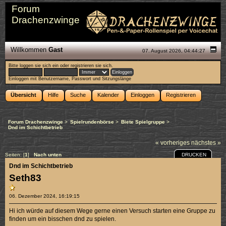
Forum
Drachenzwinge
Willkommen
Gast
07. August 2026, 04:44:27
Bitte
loggen sie sich ein
oder
registrieren sie sich
.
Einloggen mit Benutzername, Passwort und Sitzungslänge
Übersicht
Hilfe
Suche
Kalender
Einloggen
Registrieren
Forum Drachenzwinge
>
Spielrundenbörse
>
Biete Spielgruppe
>
Dnd im Schichtbetrieb
« vorheriges
nächstes »
DRUCKEN
Seiten: [
1
]
Nach unten
Dnd im Schichtbetrieb
Seth83
06. Dezember 2024, 16:19:15
Hi ich würde auf diesem Wege gerne einen Versuch starten eine Gruppe zu
finden um ein bisschen dnd zu spielen.