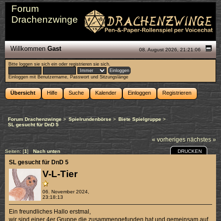
Forum
Drachenzwinge
Willkommen
Gast
08. August 2026, 21:21:06
Bitte
loggen sie sich ein
oder
registrieren sie sich
.
Einloggen mit Benutzername, Passwort und Sitzungslänge
Übersicht
Hilfe
Suche
Kalender
Einloggen
Registrieren
Forum Drachenzwinge
>
Spielrundenbörse
>
Biete Spielgruppe
>
SL gesucht für DnD 5
« vorheriges
nächstes »
DRUCKEN
Seiten: [
1
]
Nach unten
SL gesucht für DnD 5
V-L-Tier
06. November 2024,
23:18:13
Ein freundliches Hallo erstmal,
wir sind einer 4er Gruppe die zusammengefunden hat und gemeinsam auf