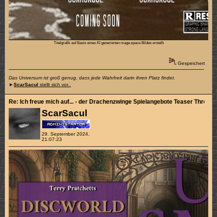
Titelgrafik auf Basis eines KI generierten mage.space Bildes erstellt
Gespeichert
Das Universum ist groß genug, dass jede Wahrheit darin ihren Platz findet.
►
ScarSacul
stellt sich vor..
Re: Ich freue mich auf... - der Drachenzwinge Spielangebote Teaser Thread
ScarSacul
29. September 2024,
21:07:23