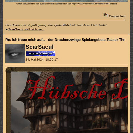
Unter Verwendung von public domain Illustrationen von
https://www.oldbookillustrations.com/
erstellt
Gespeichert
Das Universum ist groß genug, dass jede Wahrheit darin ihren Platz findet.
►
ScarSacul
stellt sich vor..
Re: Ich freue mich auf... - der Drachenzwinge Spielangebote Teaser Thread
ScarSacul
24. Mai 2024, 18:50:17