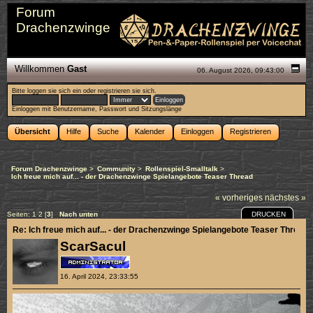
Forum
Drachenzwinge
Willkommen
Gast
06. August 2026, 09:43:00
Bitte
loggen sie sich ein
oder
registrieren sie sich
.
Einloggen mit Benutzername, Passwort und Sitzungslänge
Übersicht
Hilfe
Suche
Kalender
Einloggen
Registrieren
Forum Drachenzwinge
>
Community
>
Rollenspiel-Smalltalk
>
Ich freue mich auf... - der Drachenzwinge Spielangebote Teaser Thread
« vorheriges
nächstes »
DRUCKEN
Seiten:
1
2
[
3
]
Nach unten
Re: Ich freue mich auf... - der Drachenzwinge Spielangebote Teaser Thread
ScarSacul
16. April 2024, 23:33:55