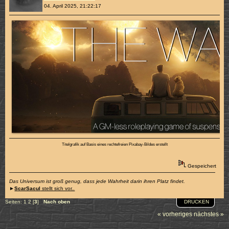
04. April 2025, 21:22:17
Titelgrafik auf Basis eines rechtefreien Pixabay-Bildes erstellt
Gespeichert
Das Universum ist groß genug, dass jede Wahrheit darin ihren Platz findet.
►
ScarSacul
stellt sich vor..
DRUCKEN
Seiten:
1
2
[
3
]
Nach oben
« vorheriges
nächstes »