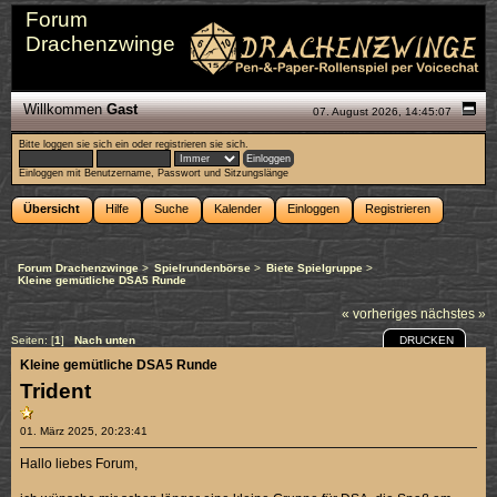
Forum
Drachenzwinge
Willkommen
Gast
07. August 2026, 14:45:07
Bitte
loggen sie sich ein
oder
registrieren sie sich
.
Einloggen mit Benutzername, Passwort und Sitzungslänge
Übersicht
Hilfe
Suche
Kalender
Einloggen
Registrieren
Forum Drachenzwinge
>
Spielrundenbörse
>
Biete Spielgruppe
>
Kleine gemütliche DSA5 Runde
« vorheriges
nächstes »
DRUCKEN
Seiten: [
1
]
Nach unten
Kleine gemütliche DSA5 Runde
Trident
01. März 2025, 20:23:41
Hallo liebes Forum,