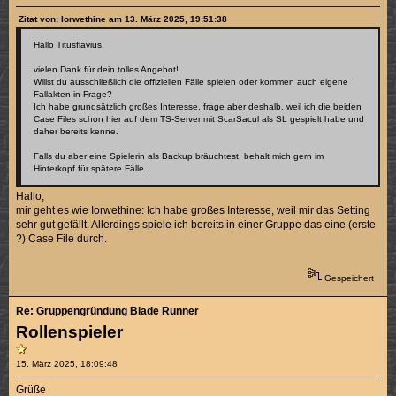
Zitat von: Iorwethine am 13. März 2025, 19:51:38
Hallo Titusflavius,
vielen Dank für dein tolles Angebot!
Willst du ausschließlich die offiziellen Fälle spielen oder kommen auch eigene
Fallakten in Frage?
Ich habe grundsätzlich großes Interesse, frage aber deshalb, weil ich die beiden
Case Files schon hier auf dem TS-Server mit ScarSacul als SL gespielt habe und
daher bereits kenne.
Falls du aber eine Spielerin als Backup bräuchtest, behalt mich gern im
Hinterkopf für spätere Fälle.
Hallo,
mir geht es wie Iorwethine: Ich habe großes Interesse, weil mir das Setting
sehr gut gefällt. Allerdings spiele ich bereits in einer Gruppe das eine (erste
?) Case File durch.
Gespeichert
Re: Gruppengründung Blade Runner
Rollenspieler
15. März 2025, 18:09:48
Grüße