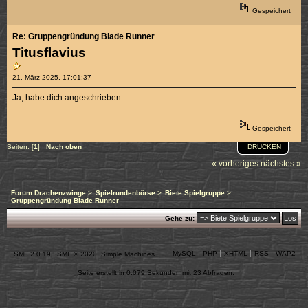
Gespeichert
Re: Gruppengründung Blade Runner
Titusflavius
21. März 2025, 17:01:37
Ja, habe dich angeschrieben
Gespeichert
DRUCKEN
Seiten: [
1
]
Nach oben
« vorheriges
nächstes »
Forum Drachenzwinge
>
Spielrundenbörse
>
Biete Spielgruppe
>
Gruppengründung Blade Runner
Gehe zu:
MySQL
PHP
XHTML
RSS
WAP2
SMF 2.0.19
|
SMF © 2020
,
Simple Machines
Seite erstellt in 0.079 Sekunden mit 23 Abfragen.