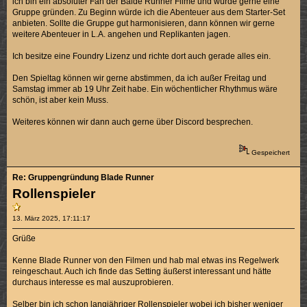
ich bin ein absoluter Fan der Balde Runner Filme und würde gerne eine
Gruppe gründen. Zu Beginn würde ich die Abenteuer aus dem Starter-Set
anbieten. Sollte die Gruppe gut harmonisieren, dann können wir gerne
weitere Abenteuer in L.A. angehen und Replikanten jagen.
Ich besitze eine Foundry Lizenz und richte dort auch gerade alles ein.
Den Spieltag können wir gerne abstimmen, da ich außer Freitag und
Samstag immer ab 19 Uhr Zeit habe. Ein wöchentlicher Rhythmus wäre
schön, ist aber kein Muss.
Weiteres können wir dann auch gerne über Discord besprechen.
Gespeichert
Re: Gruppengründung Blade Runner
Rollenspieler
13. März 2025, 17:11:17
Grüße
Kenne Blade Runner von den Filmen und hab mal etwas ins Regelwerk
reingeschaut. Auch ich finde das Setting äußerst interessant und hätte
durchaus interesse es mal auszuprobieren.
Selber bin ich schon langjähriger Rollenspieler wobei ich bisher weniger