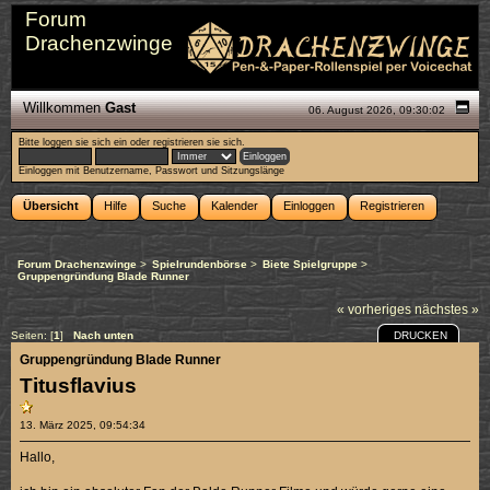
Forum
Drachenzwinge
Willkommen
Gast
06. August 2026, 09:30:02
Bitte
loggen sie sich ein
oder
registrieren sie sich
.
Einloggen mit Benutzername, Passwort und Sitzungslänge
Übersicht
Hilfe
Suche
Kalender
Einloggen
Registrieren
Forum Drachenzwinge
>
Spielrundenbörse
>
Biete Spielgruppe
>
Gruppengründung Blade Runner
« vorheriges
nächstes »
DRUCKEN
Seiten: [
1
]
Nach unten
Gruppengründung Blade Runner
Titusflavius
13. März 2025, 09:54:34
Hallo,