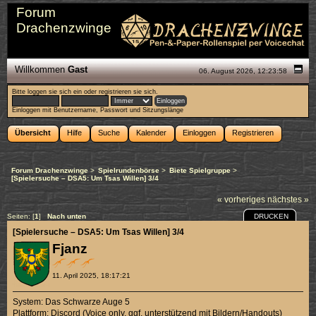
Forum
Drachenzwinge
Willkommen
Gast
06. August 2026, 12:23:58
Bitte
loggen sie sich ein
oder
registrieren sie sich
.
Einloggen mit Benutzername, Passwort und Sitzungslänge
Übersicht
Hilfe
Suche
Kalender
Einloggen
Registrieren
Forum Drachenzwinge
>
Spielrundenbörse
>
Biete Spielgruppe
>
[Spielersuche – DSA5: Um Tsas Willen] 3/4
« vorheriges
nächstes »
DRUCKEN
Seiten: [
1
]
Nach unten
[Spielersuche – DSA5: Um Tsas Willen] 3/4
Fjanz
11. April 2025, 18:17:21
System: Das Schwarze Auge 5
Plattform: Discord (Voice only, ggf. unterstützend mit Bildern/Handouts)