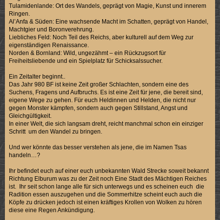
Tulamidenlande: Ort des Wandels, geprägt von Magie, Kunst und innerem
Ringen.
Al’Anfa & Süden: Eine wachsende Macht im Schatten, geprägt von Handel,
Machtgier und Boronverehrung.
Liebliches Feld: Noch Teil des Reichs, aber kulturell auf dem Weg zur
eigenständigen Renaissance.
Norden & Bornland: Wild, ungezähmt – ein Rückzugsort für
Freiheitsliebende und ein Spielplatz für Schicksalssucher.
Ein Zeitalter beginnt..
Das Jahr 980 BF ist keine Zeit großer Schlachten, sondern eine des
Suchens, Fragens und Aufbruchs. Es ist eine Zeit für jene, die bereit sind,
eigene Wege zu gehen. Für euch Heldinnen und Helden, die nicht nur
gegen Monster kämpfen, sondern auch gegen Stillstand, Angst und
Gleichgültigkeit.
In einer Welt, die sich langsam dreht, reicht manchmal schon ein einziger
Schritt um den Wandel zu bringen.
Und wer könnte das besser verstehen als jene, die im Namen Tsas
handeln…?
Ihr befindet euch auf einer euch unbekannten Wald Strecke soweit bekannt
Richtung Elburum was zu der Zeit noch Eine Stadt des Mächtigen Reiches
ist. Ihr seit schon lange alle für sich unterwegs und es scheinen euch die
Radition essen auszugehen und die Sommerhitze scheint euch auch die
Köpfe zu drücken jedoch ist einen kräftiges Krollen von Wolken zu hören
diese eine Regen Ankündigung.