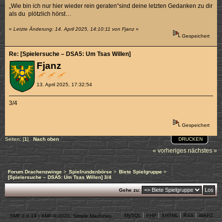
„Wie bin ich nur hier wieder rein geraten“sind deine letzten Gedanken zu dir
als du plötzlich hörst…
«
Letzte Änderung: 14. April 2025, 14:10:11 von Fjanz
»
Gespeichert
Re: [Spielersuche – DSA5: Um Tsas Willen]
Fjanz
13. April 2025, 17:32:54
3/4
Gespeichert
DRUCKEN
Seiten: [
1
]
Nach oben
« vorheriges
nächstes »
Forum Drachenzwinge
>
Spielrundenbörse
>
Biete Spielgruppe
>
[Spielersuche – DSA5: Um Tsas Willen] 3/4
Gehe zu:
MySQL
PHP
XHTML
RSS
WAP2
SMF 2.0.19
|
SMF © 2020
,
Simple Machines