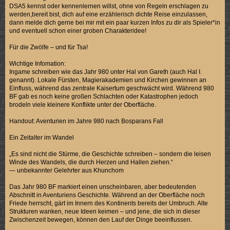
DSA5 kennst oder kennenlernen willst, ohne von Regeln erschlagen zu
werden,bereit bist, dich auf eine erzählerisch dichte Reise einzulassen,
dann melde dich gerne bei mir mit ein paar kurzen Infos zu dir als Spieler*in
und eventuell schon einer groben Charakteridee!
Für die Zwölfe – und für Tsa!
Wichtige Infomation:
Ingame schreiben wie das Jahr 980 unter Hal von Gareth (auch Hal I.
genannt). Lokale Fürsten, Magierakademien und Kirchen gewinnen an
Einfluss, während das zentrale Kaisertum geschwächt wird. Während 980
BF gab es noch keine großen Schlachten oder Katastrophen jedoch
brodeln viele kleinere Konflikte unter der Oberfläche.
Handout: Aventurien im Jahre 980 nach Bosparans Fall
Ein Zeitalter im Wandel
„Es sind nicht die Stürme, die Geschichte schreiben – sondern die leisen
Winde des Wandels, die durch Herzen und Hallen ziehen.“
— unbekannter Gelehrter aus Khunchom
Das Jahr 980 BF markiert einen unscheinbaren, aber bedeutenden
Abschnitt in Aventuriens Geschichte. Während an der Oberfläche noch
Friede herrscht, gärt im Innern des Kontinents bereits der Umbruch. Alte
Strukturen wanken, neue Ideen keimen – und jene, die sich in dieser
Zwischenzeit bewegen, können den Lauf der Dinge beeinflussen.