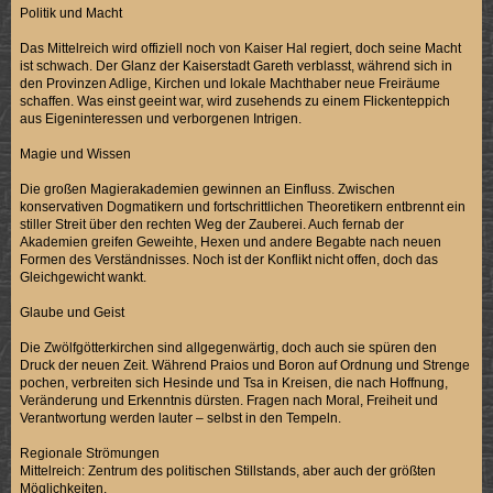
Politik und Macht
Das Mittelreich wird offiziell noch von Kaiser Hal regiert, doch seine Macht
ist schwach. Der Glanz der Kaiserstadt Gareth verblasst, während sich in
den Provinzen Adlige, Kirchen und lokale Machthaber neue Freiräume
schaffen. Was einst geeint war, wird zusehends zu einem Flickenteppich
aus Eigeninteressen und verborgenen Intrigen.
Magie und Wissen
Die großen Magierakademien gewinnen an Einfluss. Zwischen
konservativen Dogmatikern und fortschrittlichen Theoretikern entbrennt ein
stiller Streit über den rechten Weg der Zauberei. Auch fernab der
Akademien greifen Geweihte, Hexen und andere Begabte nach neuen
Formen des Verständnisses. Noch ist der Konflikt nicht offen, doch das
Gleichgewicht wankt.
Glaube und Geist
Die Zwölfgötterkirchen sind allgegenwärtig, doch auch sie spüren den
Druck der neuen Zeit. Während Praios und Boron auf Ordnung und Strenge
pochen, verbreiten sich Hesinde und Tsa in Kreisen, die nach Hoffnung,
Veränderung und Erkenntnis dürsten. Fragen nach Moral, Freiheit und
Verantwortung werden lauter – selbst in den Tempeln.
Regionale Strömungen
Mittelreich: Zentrum des politischen Stillstands, aber auch der größten
Möglichkeiten.