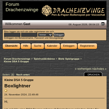
Forum
Drachenzwinge
Willkommen
Gast
08. August 2026, 08:04:15
Bitte
loggen sie sich ein
oder
registrieren sie sich
.
Einloggen mit Benutzername, Passwort und Sitzungslänge
Übersicht
Hilfe
Suche
Kalender
Einloggen
Registrieren
Forum Drachenzwinge
>
Spielrundenbörse
>
Biete Spielgruppe
>
Kleine DSA 5 Gruppe
« vorheriges
nächstes »
DRUCKEN
Seiten: [
1
]
Nach unten
Kleine DSA 5 Gruppe
Boxlightner
24. November 2024, 22:49:46
Hi,