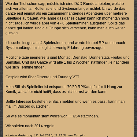
Wie der Titel schon sagt, möchte ich eine D&D Runde anbieten, welche
sich vor allem an Rollenspiel und Systemanfänger richtet. Ich würde das
ganze erst einmal als ein zusammenhängendes Abenteuer über mehrere
Spieltage aufbauen, wie lange das ganze dauert kann ich momentan noch
nicht sage, ich würde aber von 4 - 8 Spielterminen ausgehen. Sollte das
ganze gut laufen, und die Gruppe sich verstehen, kann man auch weiter
gucken.
Ich suche insgesamt 4 Spieler/innen, und werde hierbei RP, und danach
Systemanfänger mit möglichst wenig Erfahrung bevorzugen.
Mögliche tage meinerseits sind Montag, Dienstag, Donnerstag, Freitag und
Samstag. Und das Ganze wird alle 1 bis 2 Wochen stattfinden, je nachdem
wie sich Termine finden.
Gespielt wird über Discord und Foundry VTT
Mein Stil als Spielleiter ist entspannt, 70/30 RP/Kampf, oft mit Hang zur
Komik, was aber nicht heißt, dass es nicht ernst werden kann.
Sollte Interesse bestehen einfach melden und wenn es passt, kann man
mal im Discord quatschen.
So wie es momentan steht wird's wohl FR/SA stattfinden.
Wir spielen nach 2014 regeln.
«
Letzte Änderung: 17. Juli 2025, 11:22:31 von Pumpi
»