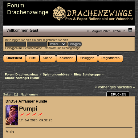
Forum
Drachenzwinge
Willkommen
Gast
08. August 2026, 12:54:06
Bitte
loggen sie sich ein
oder
registrieren sie sich
.
Einloggen mit Benutzername, Passwort und Sitzungslänge
Übersicht
Hilfe
Suche
Kalender
Einloggen
Registrieren
Forum Drachenzwinge
>
Spielrundenbörse
>
Biete Spielgruppe
>
DnD5e Anfänger Runde
« vorheriges
nächstes »
DRUCKEN
Seiten: [
1
]
Nach unten
DnD5e Anfänger Runde
Pumpi
17. Juli 2025, 09:32:25
Moin.