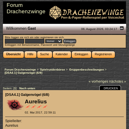
Forum
Drachenzwinge
Willkommen
Gast
06. August 2026, 03:24:17
Bitte
loggen sie sich ein
oder
registrieren sie sich
.
Einloggen mit Benutzername, Passwort und Sitzungslänge
Übersicht
Hilfe
Suche
Kalender
Einloggen
Registrieren
Forum Drachenzwinge
>
Spielrundenbörse
>
Gruppenbeschreibungen
>
[DSA4.1] Galgenvögel (6/8)
« vorheriges
nächstes »
DRUCKEN
Seiten: [
1
]
Nach unten
[DSA4.1] Galgenvögel (6/8)
Aurelius
02. Mai 2017, 22:59:11
Spielleiter:
Aurelius