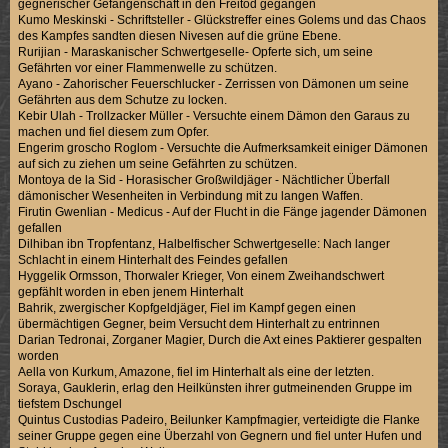
gegnerischer Gefangenschaft in den Freitod gegangen
Kumo Meskinski - Schriftsteller - Glückstreffer eines Golems und das Chaos
des Kampfes sandten diesen Nivesen auf die grüne Ebene.
Rurijian - Maraskanischer Schwertgeselle- Opferte sich, um seine
Gefährten vor einer Flammenwelle zu schützen.
Ayano - Zahorischer Feuerschlucker - Zerrissen von Dämonen um seine
Gefährten aus dem Schutze zu locken.
Kebir Ulah - Trollzacker Müller - Versuchte einem Dämon den Garaus zu
machen und fiel diesem zum Opfer.
Engerim groscho Roglom - Versuchte die Aufmerksamkeit einiger Dämonen
auf sich zu ziehen um seine Gefährten zu schützen.
Montoya de la Sid - Horasischer Großwildjäger - Nächtlicher Überfall
dämonischer Wesenheiten in Verbindung mit zu langen Waffen.
Firutin Gwenlian - Medicus - Auf der Flucht in die Fänge jagender Dämonen
gefallen
Dilhiban ibn Tropfentanz, Halbelfischer Schwertgeselle: Nach langer
Schlacht in einem Hinterhalt des Feindes gefallen
Hyggelik Ormsson, Thorwaler Krieger, Von einem Zweihandschwert
gepfählt worden in eben jenem Hinterhalt
Bahrik, zwergischer Kopfgeldjäger, Fiel im Kampf gegen einen
übermächtigen Gegner, beim Versucht dem Hinterhalt zu entrinnen
Darian Tedronai, Zorganer Magier, Durch die Axt eines Paktierer gespalten
worden
Aella von Kurkum, Amazone, fiel im Hinterhalt als eine der letzten.
Soraya, Gauklerin, erlag den Heilkünsten ihrer gutmeinenden Gruppe im
tiefstem Dschungel
Quintus Custodias Padeiro, Beilunker Kampfmagier, verteidigte die Flanke
seiner Gruppe gegen eine Überzahl von Gegnern und fiel unter Hufen und