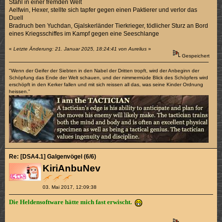
Stahl in einer fremden Welt
Aelfwin, Hexer, stellte sich tapfer gegen einen Paktierer und verlor das
Duell
Bradruch ben Yuchdan, Gjalskerländer Tierkrieger, tödlicher Sturz an Bord
eines Kriegsschiffes im Kampf gegen eine Seeschlange
«
Letzte Änderung: 21. Januar 2025, 18:24:41 von Aurelius
»
Gespeichert
"Wenn der Geifer der Siebten in den Nabel der Dritten tropft, wird der Anbeginn der
Schöpfung das Ende der Welt schauen, und der nimmermüde Blick des Schöpfers wird
erschöpft in den Kerker fallen und mit sich reissen all das, was seine Kinder Ordnung
heissen."
Re: [DSA4.1] Galgenvögel (6/6)
KiriAnbuNev
03. Mai 2017, 12:09:38
Die Heldensoftware hätte mich fast erwischt.