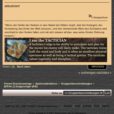
aktualisiert
Gespeichert
"Wenn der Geifer der Siebten in den Nabel der Dritten tropft, wird der Anbeginn der
Schöpfung das Ende der Welt schauen, und der nimmermüde Blick des Schöpfers wird
erschöpft in den Kerker fallen und mit sich reissen all das, was seine Kinder Ordnung
heissen."
DRUCKEN
Seiten: [
1
]
Nach oben
« vorheriges
nächstes »
Forum Drachenzwinge
>
Spielrundenbörse
>
Gruppenbeschreibungen
>
[DSA4.1] Galgenvögel (6/8)
Gehe zu:
MySQL
PHP
XHTML
RSS
WAP2
SMF 2.0.19
|
SMF © 2020
,
Simple Machines
Seite erstellt in 0.093 Sekunden mit 23 Abfragen.