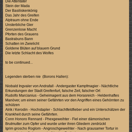
Die Attentäter
Stein der Mada
Der Basiliskenkönig
Das Jahr des Greifen
Alptraum ohne Ende
Unsterbliche Gier
Grenzenlose Macht
Pforten des Grauens
Bastrabuns Bann
Schatten im Zwielicht
Goldene Blüten auf blauem Grund
Die letzte Schlacht des Wolfes
to be continued...
Legenden sterben nie (Borons Hallen):
Niobald Ingvaler von Andrafall - Andergaster Kampfmagier - Nächtliche
Erkundungen der Stadt Greifenfurt, falsche Zeit, falscher Ort
Rudolfo Marcianius - Geheimagent aus dem Horasreich - Heldenhaftes
Manöver, um einen seiner Gefährten vor den Angriffen eines Gehörnten zu
schützen
Alrik / Kerodin - Hochstapler - Schlachtfeldfieber und ein Unterschätzen der
Krankheit durch seine Gefährten.
Conn Honoro Rennard - Phexgeweihter - Fiel einer dämonischen
Brutmutter zum Opfer und wurde unter ihren Gliedern zerdrückt
Igrim groscho Roglom - Angroschgeweihter - Nach grausamer Tortur in