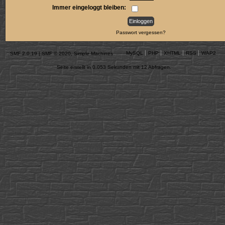
Immer eingeloggt bleiben:
Passwort vergessen?
MySQL
PHP
XHTML
RSS
WAP2
SMF 2.0.19
|
SMF © 2020
,
Simple Machines
Seite erstellt in 0.053 Sekunden mit 12 Abfragen.