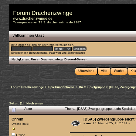
Forum Drachenzwinge
www.drachenzwinge.de
Teamspeakserver TS 3: drachenzwinge.de:9987
Willkommen
Gast
Bitte
loggen sie sich ein
oder
registrieren sie sich
.
Einloggen mit Benutzername, Passwort und Sitzungslänge
Neuigkeiten:
Unser Drachenzwinge Discord-Server
Übersicht
Hilfe
Suche
Kal
Forum Drachenzwinge
>
Spielrundenbörse
>
Biete Spielgruppe
>
[DSA5] Zwergengru
Seiten: [
1
]
Nach unten
Autor
Thema: [DSA5] Zwergengruppe sucht Spielleiter 
Chrom
[DSA5] Zwergengruppe sucht Spi
«
am:
17. März 2025, 15:27:41 »
Drache im Ei
Offline