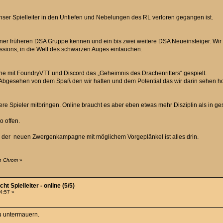
ser Spielleiter in den Untiefen und Nebelungen des RL verloren gegangen ist.
 einer früheren DSA Gruppe kennen und ein bis zwei weitere DSA Neueinsteiger. Wi
ions, in die Welt des schwarzen Auges eintauchen.
e mit FoundryVTT und Discord das „Geheimnis des Drachenritters“ gespielt.
Abgesehen von dem Spaß den wir hatten und dem Potential das wir darin sehen hoff
tere Spieler mitbringen. Online braucht es aber eben etwas mehr Disziplin als in g
o offen.
der neuen Zwergenkampagne mit möglichem Vorgeplänkel ist alles drin.
on Chrom
»
 Spielleiter - online (5/5)
24:57 »
u untermauern.