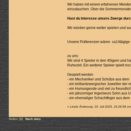
Wir haben mit einem erfahrenen Meister
einzutauchen. Über die Sommermonate h
Hast du Interesse unsere Zwerge durc
Wir würden gerne weiter spielen und suc
Unsere Präferenzen wären ca14tägige M
zu uns:
Wir sind 4 Spieler in den 40igern und 
Ruhezeit. Ein weiterer Spieler spielt n
Gespielt werden
- ein Mechaniker und Schütze aus dem 
- ein brilliantzwergischer Juwellier der
- ein Humusgeode und viel zu freundli
- ein jähzorniger Ingenieurs Sohn aus Uh
- ein ehemaliger Schachtfeger aus dem 
«
Letzte Änderung: 19. Juli 2025, 16:26:58 v
Seiten: [
1
]
Nach oben