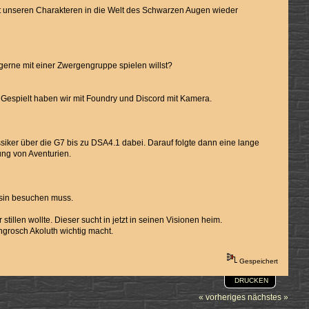
it unseren Charakteren in die Welt des Schwarzen Augen wieder
 gerne mit einer Zwergengruppe spielen willst?
espielt haben wir mit Foundry und Discord mit Kamera.
siker über die G7 bis zu DSA4.1 dabei. Darauf folgte dann eine lange
ung von Aventurien.
ousin besuchen muss.
illen wollte. Dieser sucht in jetzt in seinen Visionen heim.
ngrosch Akoluth wichtig macht.
Gespeichert
DRUCKEN
« vorheriges
nächstes »