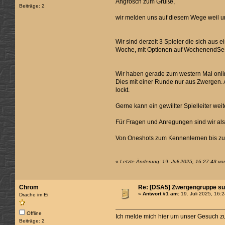
Angrosch zum Gruße,
Beiträge: 2
wir melden uns auf diesem Wege weil un
Wir sind derzeit 3 Spieler die sich aus
Woche, mit Optionen auf WochenendSess
Wir haben gerade zum western Mal onlin
Dies mit einer Runde nur aus Zwergen. 
lockt.
Gerne kann ein gewillter Spielleiter wei
Für Fragen und Anregungen sind wir als
Von Oneshots zum Kennenlernen bis zu 
«
Letzte Änderung: 19. Juli 2025, 16:27:43 v
Chrom
Re: [DSA5] Zwergengruppe sucht
«
Antwort #1 am:
19. Juli 2025, 16:
Drache im Ei
Offline
Ich melde mich hier um unser Gesuch z
Beiträge: 2