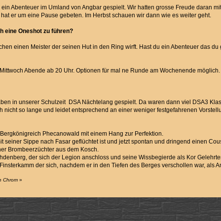
 ein Abenteuer im Umland von Angbar gespielt. Wir hatten grosse Freude daran m
at er um eine Pause gebeten. Im Herbst schauen wir dann wie es weiter geht.
h eine Oneshot zu führen?
hen einen Meister der seinen Hut in den Ring wirft. Hast du ein Abenteuer das du
ittwoch Abende ab 20 Uhr. Optionen für mal ne Runde am Wochenende möglich. G
haben in unserer Schulzeit DSA Nächtelang gespielt. Da waren dann viel DSA3 Klas
och nicht so lange und leidet entsprechend an einer weniger festgefahrenen Vorstell
Bergkönigreich Phecanowald mit einem Hang zur Perfektion.
 mit seiner Sippe nach Fasar geflüchtet ist und jetzt spontan und dringend einen C
cher Brombeerzüchter aus dem Kosch.
denberg, der sich der Legion anschloss und seine Wissbegierde als Kor Gelehrter st
Finsterkamm der sich, nachdem er in den Tiefen des Berges verschollen war, als A
on Chrom
»