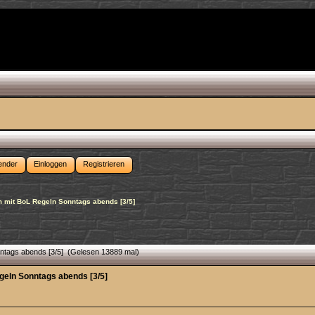
ender
Einloggen
Registrieren
m mit BoL Regeln Sonntags abends [3/5]
ntags abends [3/5] (Gelesen 13889 mal)
geln Sonntags abends [3/5]