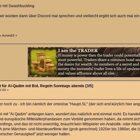
e mit Swashbuckling
 wir würden dann über Discord mal sprechen und vielleicht ergibt sich auch mal e
on Achim83
»
ht für Al-Qadim mit BoL Regeln Sonntags abends [3/5]
0:03 »
ier noch zu - ich bin nämlich der ominöse "Haupt-SL" (der sich erst kürzlich hier a
iel mit "Al Qadim" anfangen kann, wundert das natürlich erst einmal nicht. Es ha
und europäische Mittelalterphantasien zum Vorbild genommen haben, da nimmt sic
rdings, und das ist nicht unwichtig, braucht kein Mitspieler ein Arabistik- oder Alto
ch jene Märchen- und Abenteuerfilme der (grob gerechnet) 1920er bis 1980er, die 
rischer Genauigkeit" jetzt weniger hatten.