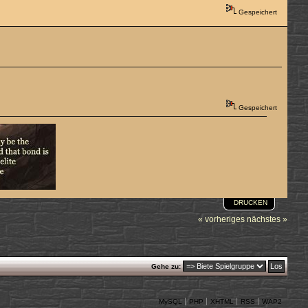
Gespeichert
Gespeichert
DRUCKEN
« vorheriges
nächstes »
Gehe zu:
MySQL
PHP
XHTML
RSS
WAP2