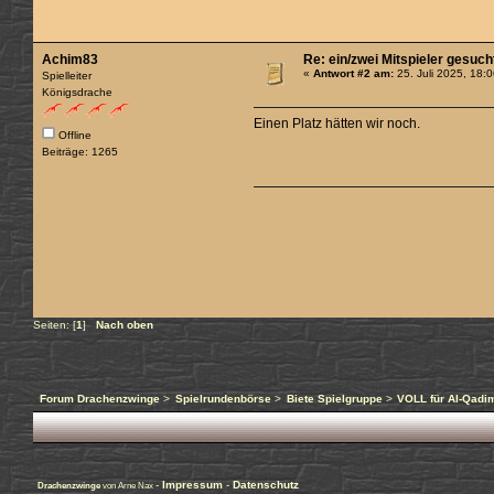
Achim83
Re: ein/zwei Mitspieler gesuc
«
Antwort #2 am:
25. Juli 2025, 18:
Spielleiter
Königsdrache
Einen Platz hätten wir noch.
Offline
Beiträge: 1265
Seiten: [
1
]
Nach oben
Forum Drachenzwinge
>
Spielrundenbörse
>
Biete Spielgruppe
>
VOLL für Al-Qadi
-
Impressum
-
Datenschutz
Drachenzwinge
von Arne Nax