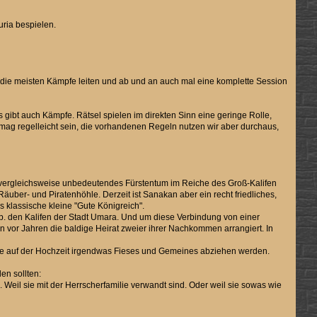
uria bespielen.
. die meisten Kämpfe leiten und ab und an auch mal eine komplette Session
es gibt auch Kämpfe. Rätsel spielen im direkten Sinn eine geringe Rolle,
mag regelleicht sein, die vorhandenen Regeln nutzen wir aber durchaus,
n vergleichsweise unbedeutendes Fürstentum im Reiche des Groß-Kalifen
äuber- und Piratenhöhle. Derzeit ist Sanakan aber ein recht friedliches,
 klassische kleine "Gute Königreich".
z.b. den Kalifen der Stadt Umara. Und um diese Verbindung von einer
n vor Jahren die baldige Heirat zweier ihrer Nachkommen arrangiert. In
die auf der Hochzeit irgendwas Fieses und Gemeines abziehen werden.
en sollten:
Weil sie mit der Herrscherfamilie verwandt sind. Oder weil sie sowas wie