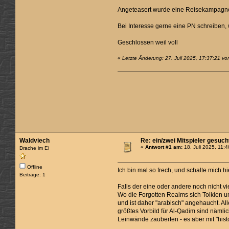
Angeteasert wurde eine Reisekampagn
Bei Interesse gerne eine PN schreiben,
Geschlossen weil voll
«
Letzte Änderung: 27. Juli 2025, 17:37:21 v
Waldviech
Re: ein/zwei Mitspieler gesuc
«
Antwort #1 am:
18. Juli 2025, 11:4
Drache im Ei
Offline
Ich bin mal so frech, und schalte mich h
Beiträge: 1
Falls der eine oder andere noch nicht v
Wo die Forgotten Realms sich Tolkien 
und ist daher "arabisch" angehaucht. Alle
größtes Vorbild für Al-Qadim sind nämli
Leinwände zauberten - es aber mit "histo