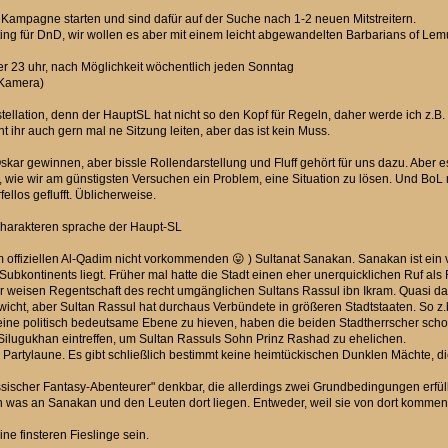
 Kampagne starten und sind dafür auf der Suche nach 1-2 neuen Mitstreitern.
ting für DnD, wir wollen es aber mit einem leicht abgewandelten Barbarians of Lem
er 23 uhr, nach Möglichkeit wöchentlich jeden Sonntag
 Kamera)
ellation, denn der HauptSL hat nicht so den Kopf für Regeln, daher werde ich z.B
t ihr auch gern mal ne Sitzung leiten, aber das ist kein Muss.
 Oskar gewinnen, aber bissle Rollendarstellung und Fluff gehört für uns dazu. Aber 
ie wir am günstigsten Versuchen ein Problem, eine Situation zu lösen. Und BoL 
ellos geflufft. Üblicherweise.
harakteren sprache der Haupt-SL
 offiziellen Al-Qadim nicht vorkommenden 😛 ) Sultanat Sanakan. Sanakan ist ei
ubkontinents liegt. Früher mal hatte die Stadt einen eher unerquicklichen Ruf als R
r weisen Regentschaft des recht umgänglichen Sultans Rassul ibn Ikram. Quasi das
ewicht, aber Sultan Rassul hat durchaus Verbündete in größeren Stadtstaaten. So 
 eine politisch bedeutsame Ebene zu hieven, haben die beiden Stadtherrscher scho
Silugukhan eintreffen, um Sultan Rassuls Sohn Prinz Rashad zu ehelichen.
Partylaune. Es gibt schließlich bestimmt keine heimtückischen Dunklen Mächte, 
sischer Fantasy-Abenteurer" denkbar, die allerdings zwei Grundbedingungen erfüll
 was an Sanakan und den Leuten dort liegen. Entweder, weil sie von dort kommen. 
ne finsteren Fieslinge sein.