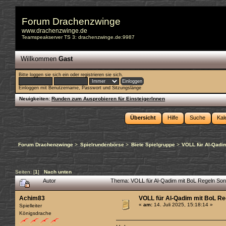
Forum Drachenzwinge
www.drachenzwinge.de
Teamspeakserver TS 3: drachenzwinge.de:9987
Willkommen
Gast
Bitte
loggen sie sich ein
oder
registrieren sie sich
.
Einloggen mit Benutzername, Passwort und Sitzungslänge
Neuigkeiten:
Runden zum Ausprobieren für EinsteigerInnen
Übersicht
Hilfe
Suche
Kal
Forum Drachenzwinge
>
Spielrundenbörse
>
Biete Spielgruppe
>
VOLL für Al-Qadi
Seiten: [
1
]
Nach unten
Autor
Thema: VOLL für Al-Qadim mit BoL Regeln Son
Achim83
VOLL für Al-Qadim mit BoL Re
«
am:
14. Juli 2025, 15:18:14 »
Spielleiter
Königsdrache