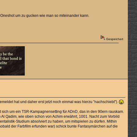
in Oneshot um zu gucken wie man so miteinander kann.
Gespeichert
ngemeldet hat und daher erst jetzt noch einmal was hierzu "nachschiebt").
.
ndelt sich um ein TSR-Kampagnensetting für ADnD, das in den 90ern rauskam.
h Al Qadim, wie oben schon von Achim erwähnt, 1001. Nacht zum Vorbild
rientalistik-Studium absolviert zu haben, um mitspielen zu dürfen. Mithin
(sobald der Farbfilm erfunden war) schick bunte Fantasymärchen auf die