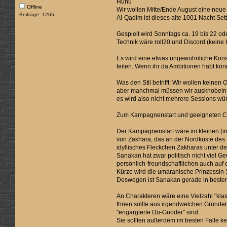
Huhu
Offline
Wir wollen Mitte/Ende August eine neue
Beiträge: 1265
Al-Qadim ist dieses alte 1001 Nacht Set
Gespielt wird Sonntags ca. 19 bis 22 od
Technik wäre roll20 und Discord (keine
Es wird eine etwas ungewöhnliche Konst
leiten. Wenn ihr da Ambitionen habt könn
Was den Stil betrifft: Wir wollen keinen
aber manchmal müssen wir ausknobeln, w
es wird also nicht mehrere Sessions würf
Zum Kampagnenstart und geeigneten C
Der Kampagnenstart wäre im kleinen (im
von Zakhara, das an der Nordküste des S
idyllisches Fleckchen Zakharas unter de
Sanakan hat zwar politisch nicht viel G
persönlich-freundschaftlichen auch auf
Kürze wird die umaranische Prinzessin 
Deswegen ist Sanakan gerade in bester 
An Charakteren wäre eine Vielzahl "klas
Ihnen sollte aus irgendwelchen Gründen
"engargierte Do-Gooder" sind.
Sie sollten außerdem im besten Falle kei