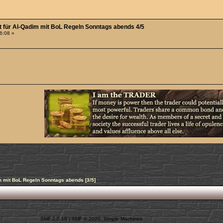
ht für Al-Qadim mit BoL Regeln Sonntags abends 4/5
06:08 »
m mit BoL Regeln Sonntags abends [3/5]
SMF 2.0.19
|
SMF © 2020
,
Simple Machines