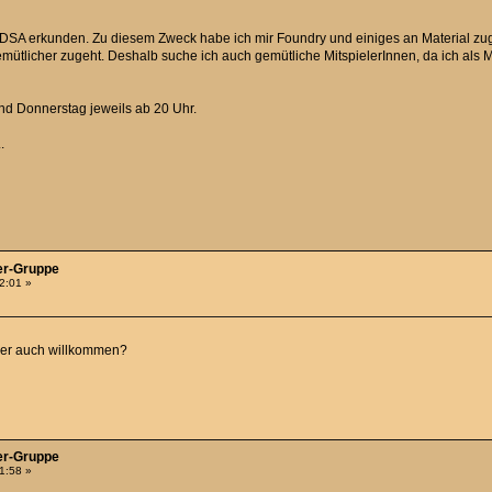
 DSA erkunden. Zu diesem Zweck habe ich mir Foundry und einiges an Material zug
mütlicher zugeht. Deshalb suche ich auch gemütliche MitspielerInnen, da ich als 
nd Donnerstag jeweils ab 20 Uhr.
.
er-Gruppe
42:01 »
nner auch willkommen?
er-Gruppe
01:58 »