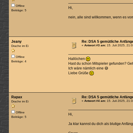
Offline
Hi,
Beiträge: 5
nein, alle sind willkommen, wenn es vo
Jeany
Re: DSA 5 gemütliche Anfäng
«
Antwort #3 am:
15. Juli 2025, 21:
Drache im Ei
Offline
Hallöchen
Beiträge: 4
Hast du schon Mitspieler gefunden? Ge
Ich wäre nämlich eine 😅
Liebe Grüße
Rapax
Re: DSA 5 gemütliche Anfäng
«
Antwort #4 am:
15. Juli 2025, 21:
Drache im Ei
Offline
Hi,
Beiträge: 5
Ja klar kannst du dich als blutige Anfä