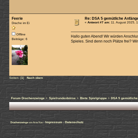
Feerie
Re: DSA 5 gemütliche Anfäng
«
Antwort #7 am:
11. August 2025, 
Drache im Ei
Offline
Hallo guten Abend! Wir würden Anschlus
Beiträge: 6
Spieles. Sind denn noch Plätze frei? W
Seiten: [
1
]
Nach oben
Forum Drachenzwinge
>
Spielrundenbörse
>
Biete Spielgruppe
>
DSA 5 gemütliche
-
Impressum
-
Datenschutz
Drachenzwinge
von Arne Nax