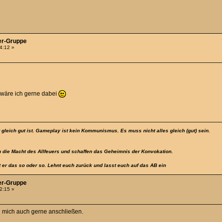
er-Gruppe
34:12 »
 wäre ich gerne dabei
t gleich gut ist. Gameplay ist kein Kommunismus. Es muss nicht alles gleich (gut) sein.
 die Macht des Allfeuers und schaffen das Geheimnis der Konvokation.
t er das so oder so. Lehnt euch zurück und lasst euch auf das AB ein
er-Gruppe
52:15 »
ch mich auch gerne anschließen.