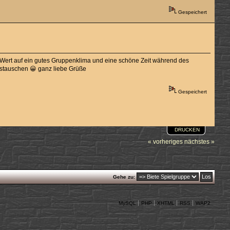
Gespeichert
l Wert auf ein gutes Gruppenklima und eine schöne Zeit während des
ustauschen 😀 ganz liebe Grüße
Gespeichert
DRUCKEN
« vorheriges
nächstes »
Gehe zu:
MySQL
PHP
XHTML
RSS
WAP2