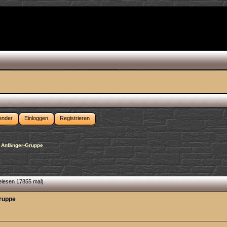
ender
Einloggen
Registrieren
 Anfänger-Gruppe
lesen 17855 mal)
ruppe