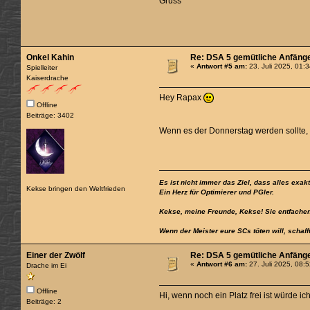
Gruss
Onkel Kahin
Re: DSA 5 gemütliche Anfäng
«
Antwort #5 am:
23. Juli 2025, 01:
Spielleiter
Kaiserdrache
Hey Rapax
Offline
Beiträge: 3402
Wenn es der Donnerstag werden sollte,
Es ist nicht immer das Ziel, dass alles exak
Kekse bringen den Weltfrieden
Ein Herz für Optimierer und PGler.
Kekse, meine Freunde, Kekse! Sie entfachen
Wenn der Meister eure SCs töten will, schaff
Einer der Zwölf
Re: DSA 5 gemütliche Anfäng
«
Antwort #6 am:
27. Juli 2025, 08:
Drache im Ei
Offline
Hi, wenn noch ein Platz frei ist würde i
Beiträge: 2