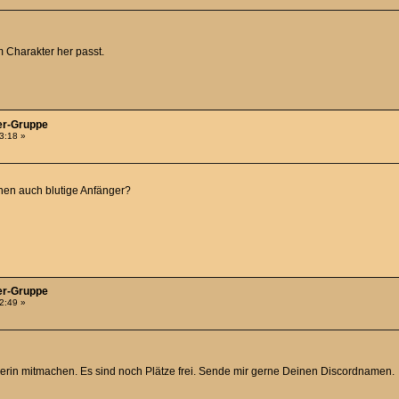
m Charakter her passt.
er-Gruppe
03:18 »
hen auch blutige Anfänger?
er-Gruppe
32:49 »
ngerin mitmachen. Es sind noch Plätze frei. Sende mir gerne Deinen Discordnamen.