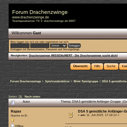
Forum Drachenzwinge
www.drachenzwinge.de
Teamspeakserver TS 3: drachenzwinge.de:9987
Willkommen
Gast
Bitte
loggen sie sich ein
oder
registrieren sie sich
.
Einloggen mit Benutzername, Passwort und Sitzungslänge
Neuigkeiten:
Drachenzwinge WISSENsWERT - Die Drachenzwinge sucht dich!
Übersicht
Hilfe
Suche
Kal
Forum Drachenzwinge
>
Spielrundenbörse
>
Biete Spielgruppe
>
DSA 5 gemütliche
Seiten: [
1
]
Nach unten
Autor
Thema: DSA 5 gemütliche Anfänger-Gruppe (Ge
Rapax
DSA 5 gemütliche Anfänger-G
«
am:
11. Juli 2025, 17:19:12 »
Drache im Ei
Offline