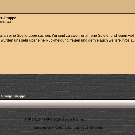
er-Gruppe
18:40:43 »
s an eine Speilgruppe suchen. Wir sind zu zweit, erfahrene Spieler und legen vie
ir würden uns sehr über eine Rückmeldung freuen und gern e auch weitere Infos a
 Anfänger-Gruppe
SMF 2.0.19
|
SMF © 2020
,
Simple Machines
Seite erstellt in 0.082 Sekunden mit 23 Abfragen.