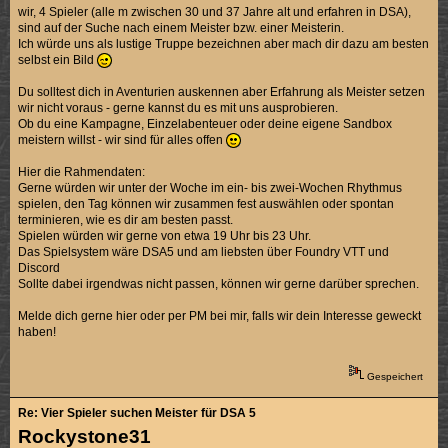
wir, 4 Spieler (alle m zwischen 30 und 37 Jahre alt und erfahren in DSA),
sind auf der Suche nach einem Meister bzw. einer Meisterin.
Ich würde uns als lustige Truppe bezeichnen aber mach dir dazu am besten
selbst ein Bild
Du solltest dich in Aventurien auskennen aber Erfahrung als Meister setzen
wir nicht voraus - gerne kannst du es mit uns ausprobieren.
Ob du eine Kampagne, Einzelabenteuer oder deine eigene Sandbox
meistern willst - wir sind für alles offen
Hier die Rahmendaten:
Gerne würden wir unter der Woche im ein- bis zwei-Wochen Rhythmus
spielen, den Tag können wir zusammen fest auswählen oder spontan
terminieren, wie es dir am besten passt.
Spielen würden wir gerne von etwa 19 Uhr bis 23 Uhr.
Das Spielsystem wäre DSA5 und am liebsten über Foundry VTT und
Discord
Sollte dabei irgendwas nicht passen, können wir gerne darüber sprechen.
Melde dich gerne hier oder per PM bei mir, falls wir dein Interesse geweckt
haben!
Gespeichert
Re: Vier Spieler suchen Meister für DSA 5
Rockystone31