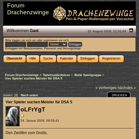
Forum
Drachenzwinge
Willkommen
Gast
10. August 2026, 21:51:04
Bitte
loggen sie sich ein
oder
registrieren sie sich
.
Einloggen mit Benutzername, Passwort und Sitzungslänge
Übersicht
Hilfe
Suche
Kalender
Einloggen
Registrieren
Forum Drachenzwinge
>
Spielrundenbörse
>
Biete Spielgruppe
>
Vier Spieler suchen Meister für DSA 5
« vorheriges
nächstes »
DRUCKEN
Seiten: [
1
]
Nach unten
Vier Spieler suchen Meister für DSA 5
oLFrYgT
24. Januar 2026, 09:53:41
Den Zwölfen zum Gruße,