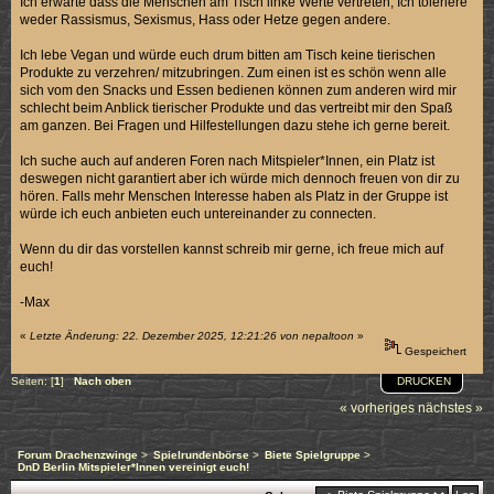
Ich erwarte dass die Menschen am Tisch linke Werte vertreten, Ich toleriere
weder Rassismus, Sexismus, Hass oder Hetze gegen andere.
Ich lebe Vegan und würde euch drum bitten am Tisch keine tierischen
Produkte zu verzehren/ mitzubringen. Zum einen ist es schön wenn alle
sich vom den Snacks und Essen bedienen können zum anderen wird mir
schlecht beim Anblick tierischer Produkte und das vertreibt mir den Spaß
am ganzen. Bei Fragen und Hilfestellungen dazu stehe ich gerne bereit.
Ich suche auch auf anderen Foren nach Mitspieler*Innen, ein Platz ist
deswegen nicht garantiert aber ich würde mich dennoch freuen von dir zu
hören. Falls mehr Menschen Interesse haben als Platz in der Gruppe ist
würde ich euch anbieten euch untereinander zu connecten.
Wenn du dir das vorstellen kannst schreib mir gerne, ich freue mich auf
euch!
-Max
«
Letzte Änderung: 22. Dezember 2025, 12:21:26 von nepaltoon
»
Gespeichert
DRUCKEN
Seiten: [
1
]
Nach oben
« vorheriges
nächstes »
Forum Drachenzwinge
>
Spielrundenbörse
>
Biete Spielgruppe
>
DnD Berlin Mitspieler*Innen vereinigt euch!