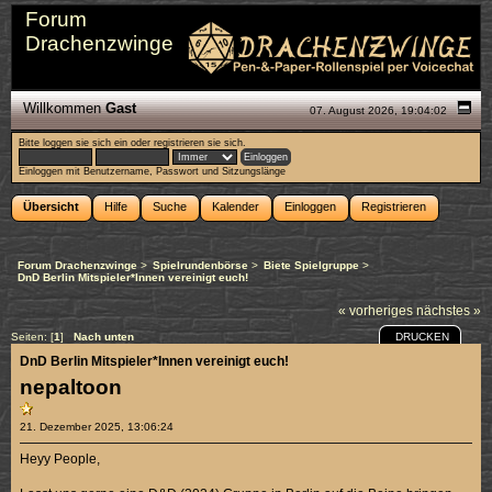
Forum
Drachenzwinge
Willkommen
Gast
07. August 2026, 19:04:02
Bitte
loggen sie sich ein
oder
registrieren sie sich
.
Einloggen mit Benutzername, Passwort und Sitzungslänge
Übersicht
Hilfe
Suche
Kalender
Einloggen
Registrieren
Forum Drachenzwinge
>
Spielrundenbörse
>
Biete Spielgruppe
>
DnD Berlin Mitspieler*Innen vereinigt euch!
« vorheriges
nächstes »
DRUCKEN
Seiten: [
1
]
Nach unten
DnD Berlin Mitspieler*Innen vereinigt euch!
nepaltoon
21. Dezember 2025, 13:06:24
Heyy People,