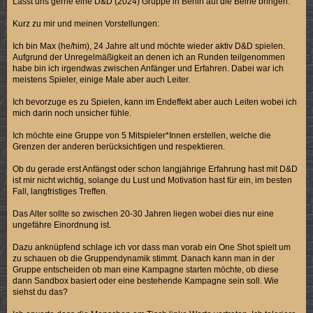
Lasst uns gerne eine D&D (2024) Gruppe in Berlin auf die Beine bringen.
Kurz zu mir und meinen Vorstellungen:
Ich bin Max (he/him), 24 Jahre alt und möchte wieder aktiv D&D spielen.
Aufgrund der Unregelmäßigkeit an denen ich an Runden teilgenommen
habe bin ich irgendwas zwischen Anfänger und Erfahren. Dabei war ich
meistens Spieler, einige Male aber auch Leiter.
Ich bevorzuge es zu Spielen, kann im Endeffekt aber auch Leiten wobei ich
mich darin noch unsicher fühle.
Ich möchte eine Gruppe von 5 Mitspieler*Innen erstellen, welche die
Grenzen der anderen berücksichtigen und respektieren.
Ob du gerade erst Anfängst oder schon langjährige Erfahrung hast mit D&D
ist mir nicht wichtig, solange du Lust und Motivation hast für ein, im besten
Fall, langfristiges Treffen.
Das Alter sollte so zwischen 20-30 Jahren liegen wobei dies nur eine
ungefähre Einordnung ist.
Dazu anknüpfend schlage ich vor dass man vorab ein One Shot spielt um
zu schauen ob die Gruppendynamik stimmt. Danach kann man in der
Gruppe entscheiden ob man eine Kampagne starten möchte, ob diese
dann Sandbox basiert oder eine bestehende Kampagne sein soll. Wie
siehst du das?