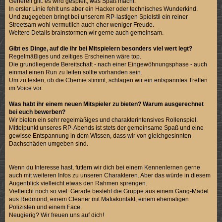
Generell gilt: es wird gespielt, was Spaß macht.
In erster Linie fehlt uns aber ein Hacker oder technisches Wunderkind.
Und zugegeben bringt bei unserem RP-lastigen Spielstil ein reiner
Streetsam wohl vermutlich auch eher weniger Freude.
Weitere Details brainstormen wir gerne auch gemeinsam.
Gibt es Dinge, auf die ihr bei Mitspielern besonders viel wert legt?
Regelmäßiges und zeitiges Erscheinen wäre top.
Die grundliegende Bereitschaft - nach einer Eingewöhnungsphase - auch
einmal einen Run zu leiten sollte vorhanden sein.
Um zu testen, ob die Chemie stimmt, schlagen wir ein entspanntes Treffen
im Voice vor.
Was habt ihr einem neuen Mitspieler zu bieten? Warum ausgerechnet
bei euch bewerben?
Wir bieten ein sehr regelmäßiges und charakterintensives Rollenspiel.
Mittelpunkt unseres RP-Abends ist stets der gemeinsame Spaß und eine
gewisse Entspannung in dem Wissen, dass wir von gleichgesinnten
Dachschäden umgeben sind.
Wenn du Interesse hast, füttern wir dich bei einem Kennenlernen gerne
auch mit weiteren Infos zu unseren Charakteren. Aber das würde in diesem
Augenblick vielleicht etwas den Rahmen sprengen.
Vielleicht noch so viel: Gerade besteht die Gruppe aus einem Gang-Mädel
aus Redmond, einem Cleaner mit Mafiakontakt, einem ehemaligen
Polizisten und einem Face.
Neugierig? Wir freuen uns auf dich!