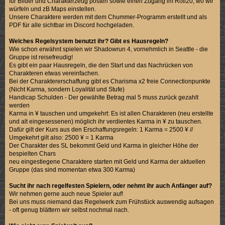
für Bilder und Charakterzeug posten sowie einen Zugang im Roll20, wo wir
würfeln und zB Maps einstellen.
Unsere Charaktere werden mit dem Chummer-Programm erstellt und als
PDF für alle sichtbar im Discord hochgeladen.
Welches Regelsystem benutzt ihr? Gibt es Hausregeln?
Wie schon erwähnt spielen wir Shadowrun 4, vornehmlich in Seattle - die
Gruppe ist reisefreudig!
Es gibt ein paar Hausregeln, die den Start und das Nachrücken von
Charakteren etwas vereinfachen.
Bei der Charaktererschaffung gibt es Charisma x2 freie Connectionpunkte
(Nicht Karma, sondern Loyalität und Stufe)
Handicap Schulden - Der gewählte Betrag mal 5 muss zurück gezahlt
werden
Karma in ¥ tauschen und umgekehrt: Es ist allen Charakteren (neu erstellte
und alt eingesessenen) möglich ihr verdientes Karma in ¥ zu tauschen.
Dafür gilt der Kurs aus den Erschaffungsregeln: 1 Karma = 2500 ¥ //
Umgekehrt gilt also: 2500 ¥ = 1 Karma
Der Charakter des SL bekommt Geld und Karma in gleicher Höhe der
bespielten Chars
neu eingestiegene Charaktere starten mit Geld und Karma der aktuellen
Gruppe (das sind momentan etwa 300 Karma)
Sucht ihr nach regelfesten Spielern, oder nehmt ihr auch Anfänger auf?
Wir nehmen gerne auch neue Spieler auf!
Bei uns muss niemand das Regelwerk zum Frühstück auswendig aufsagen
- oft genug blättern wir selbst nochmal nach.