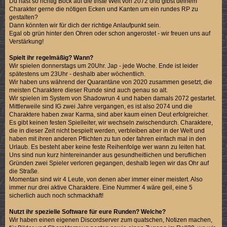
Du hast so richtig Bock auf die triste Welt von 2072 und gibst deinem
Charakter gerne die nötigen Ecken und Kanten um ein rundes RP zu
gestalten?
Dann könnten wir für dich der richtige Anlaufpunkt sein.
Egal ob grün hinter den Ohren oder schon angerostet - wir freuen uns auf
Verstärkung!
Spielt ihr regelmäßig? Wann?
Wir spielen donnerstags um 20Uhr. Jap - jede Woche. Ende ist leider
spätestens um 23Uhr - deshalb aber wöchentlich.
Wir haben uns während der Quarantäne von 2020 zusammen gesetzt, die
meisten Charaktere dieser Runde sind auch genau so alt.
Wir spielen im System von Shadowrun 4 und haben damals 2072 gestartet.
Mittlerweile sind IG zwei Jahre vergangen, es ist also 2074 und die
Charaktere haben zwar Karma, sind aber kaum einen Deut erfolgreicher.
Es gibt keinen festen Spielleiter, wir wechseln zwischendurch. Charaktere,
die in dieser Zeit nicht bespielt werden, verbleiben aber in der Welt und
haben mit ihren anderen Pflichten zu tun oder fahren einfach mal in den
Urlaub. Es besteht aber keine feste Reihenfolge wer wann zu leiten hat.
Uns sind nun kurz hintereinander aus gesundheitlichen und beruflichen
Gründen zwei Spieler verloren gegangen, deshalb legen wir das Ohr auf
die Straße.
Momentan sind wir 4 Leute, von denen aber immer einer meistert. Also
immer nur drei aktive Charaktere. Eine Nummer 4 wäre geil, eine 5
sicherlich auch noch schmackhaft!
Nutzt ihr spezielle Software für eure Runden? Welche?
Wir haben einen eigenen Discordserver zum quatschen, Notizen machen,