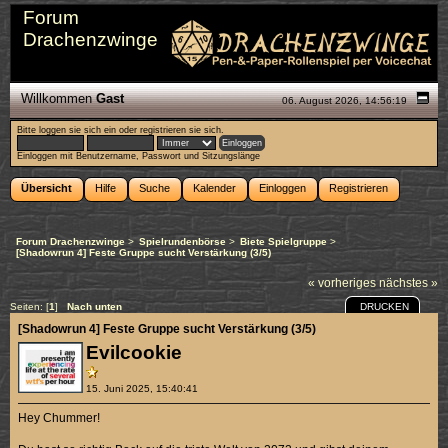
Forum
Drachenzwinge
Willkommen
Gast
06. August 2026, 14:56:19
Bitte
loggen sie sich ein
oder
registrieren sie sich
.
Einloggen mit Benutzername, Passwort und Sitzungslänge
Übersicht
Hilfe
Suche
Kalender
Einloggen
Registrieren
Forum Drachenzwinge
>
Spielrundenbörse
>
Biete Spielgruppe
>
[Shadowrun 4] Feste Gruppe sucht Verstärkung (3/5)
« vorheriges
nächstes »
DRUCKEN
Seiten: [
1
]
Nach unten
[Shadowrun 4] Feste Gruppe sucht Verstärkung (3/5)
Evilcookie
15. Juni 2025, 15:40:41
Hey Chummer!