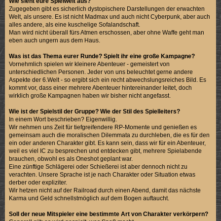
Wie sieht eure Spielwelt aus?
Zugegeben gibt es sicherlich dystopischere Darstellungen der erwachten
Welt, als unsere. Es ist nicht Madmax und auch nicht Cyberpunk, aber auch
alles andere, als eine kuschelige Sofalandschaft.
Man wird nicht überall fürs Atmen erschossen, aber ohne Waffe geht man
eben auch ungern aus dem Haus.
Was ist das Thema eurer Runde? Spielt ihr eine große Kampagne?
Vornehmlich spielen wir kleinere Abenteuer - gemeistert von
unterschiedlichen Personen. Jeder von uns beleuchtet gerne andere
Aspekte der 6.Welt - so ergibt sich ein recht abwechslungsreiches Bild. Es
kommt vor, dass einer mehrere Abenteuer hintereinander leitet, doch
wirklich große Kampagnen haben wir bisher nicht angefasst.
Wie ist der Spielstil der Gruppe? Wie der Stil des Spielleiters?
In einem Wort beschrieben? Eigenwillig.
Wir nehmen uns Zeit für tiefgreifendere RP-Momente und genießen es
gemeinsam auch die moralischen Dilemmata zu durchleben, die es für den
ein oder anderen Charakter gibt. Es kann sein, dass wir für ein Abenteuer,
weil es viel IC zu besprechen und entdecken gibt, mehrere Spielabende
brauchen, obwohl es als Oneshot geplant war.
Eine zünftige Schlägerei oder Schießerei ist aber dennoch nicht zu
verachten. Unsere Sprache ist je nach Charakter oder Situation etwas
derber oder expliziter.
Wir hetzen nicht auf der Railroad durch einen Abend, damit das nächste
Karma und Geld schnellstmöglich auf dem Bogen auftaucht.
Soll der neue Mitspieler eine bestimmte Art von Charakter verkörpern?