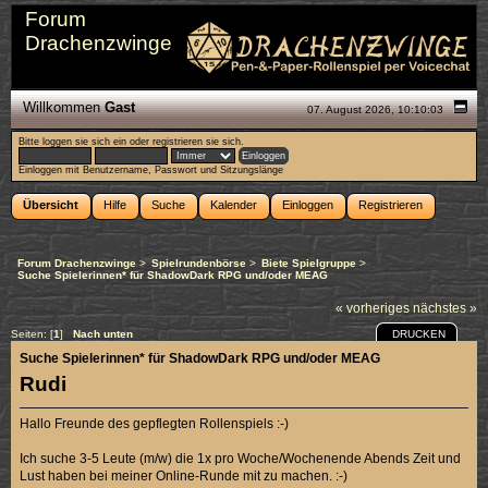
Forum
Drachenzwinge
Willkommen
Gast
07. August 2026, 10:10:03
Bitte
loggen sie sich ein
oder
registrieren sie sich
.
Einloggen mit Benutzername, Passwort und Sitzungslänge
Übersicht
Hilfe
Suche
Kalender
Einloggen
Registrieren
Forum Drachenzwinge
>
Spielrundenbörse
>
Biete Spielgruppe
>
Suche Spielerinnen* für ShadowDark RPG und/oder MEAG
« vorheriges
nächstes »
DRUCKEN
Seiten: [
1
]
Nach unten
Suche Spielerinnen* für ShadowDark RPG und/oder MEAG
Rudi
Hallo Freunde des gepflegten Rollenspiels :-)
Ich suche 3-5 Leute (m/w) die 1x pro Woche/Wochenende Abends Zeit und
Lust haben bei meiner Online-Runde mit zu machen. :-)