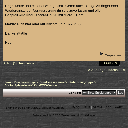
Regelwerke und Material wird gestellt. Geren auch Blutige Anfänger oder
Wiedereinsteiger. Voraussetzung ihr seid zuverlässig und offen. ;-)
Gespielt wird über Discord/Roll20 mit Micro + Cam.
Meldet euch hier oder auf Discord ( rudi029046 )
Danke @ Alle
Rudi
Gespeichert
DRUCKEN
Seiten: [
1
]
Nach oben
« vorheriges
nächstes »
Forum Drachenzwinge
>
Spielrundenbörse
>
Biete Spielgruppe
>
Suche Spielerinnen* für MERS-Online
Gehe zu:
MySQL
PHP
XHTML
RSS
WAP2
SMF 2.0.19
|
SMF © 2020
,
Simple Machines
Seite erstellt in 0.236 Sekunden mit 21 Abfragen.