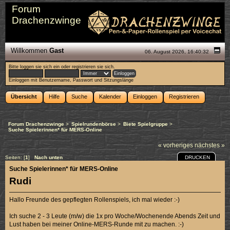
Forum
Drachenzwinge
Willkommen
Gast
06. August 2026, 16:40:32
Bitte
loggen sie sich ein
oder
registrieren sie sich
.
Einloggen mit Benutzername, Passwort und Sitzungslänge
Übersicht
Hilfe
Suche
Kalender
Einloggen
Registrieren
Forum Drachenzwinge
>
Spielrundenbörse
>
Biete Spielgruppe
>
Suche Spielerinnen* für MERS-Online
« vorheriges
nächstes »
DRUCKEN
Seiten: [
1
]
Nach unten
Suche Spielerinnen* für MERS-Online
Rudi
Hallo Freunde des gepflegten Rollenspiels, ich mal wieder :-)
Ich suche 2 - 3 Leute (m/w) die 1x pro Woche/Wochenende Abends Zeit und
Lust haben bei meiner Online-MERS-Runde mit zu machen. :-)