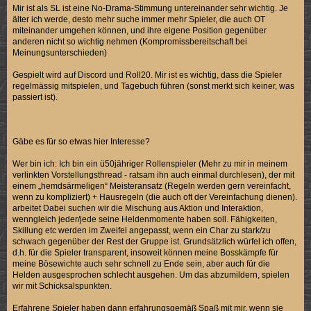
Mir ist als SL ist eine No-Drama-Stimmung untereinander sehr wichtig. Je
älter ich werde, desto mehr suche immer mehr Spieler, die auch OT
miteinander umgehen können, und ihre eigene Position gegenüber
anderen nicht so wichtig nehmen (Kompromissbereitschaft bei
Meinungsunterschieden)
Gespielt wird auf Discord und Roll20. Mir ist es wichtig, dass die Spieler
regelmässig mitspielen, und Tagebuch führen (sonst merkt sich keiner, was
passiert ist).
Gäbe es für so etwas hier Interesse?
Wer bin ich: Ich bin ein ü50jähriger Rollenspieler (Mehr zu mir in meinem
verlinkten Vorstellungsthread - ratsam ihn auch einmal durchlesen), der mit
einem „hemdsärmeligen“ Meisteransatz (Regeln werden gern vereinfacht,
wenn zu kompliziert) + Hausregeln (die auch oft der Vereinfachung dienen).
arbeitet Dabei suchen wir die Mischung aus Aktion und Interaktion,
wenngleich jeder/jede seine Heldenmomente haben soll. Fähigkeiten,
Skillung etc werden im Zweifel angepasst, wenn ein Char zu stark/zu
schwach gegenüber der Rest der Gruppe ist. Grundsätzlich würfel ich offen,
d.h. für die Spieler transparent, insoweit können meine Bosskämpfe für
meine Bösewichte auch sehr schnell zu Ende sein, aber auch für die
Helden ausgesprochen schlecht ausgehen. Um das abzumildern, spielen
wir mit Schicksalspunkten.
Erfahrene Spieler haben dann erfahrungsgemäß Spaß mit mir, wenn sie