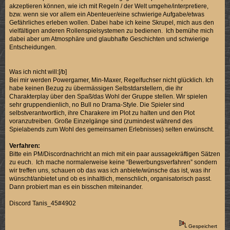
akzeptieren können, wie ich mit Regeln / der Welt umgehe/interpretiere,
bzw. wenn sie vor allem ein Abenteuer/eine schwierige Aufgabe/etwas
Gefährliches erleben wollen. Dabei habe ich keine Skrupel, mich aus den
vielfältigen anderen Rollenspielsystemen zu bedienen. Ich bemühe mich
dabei aber um Atmosphäre und glaubhafte Geschichten und schwierige
Entscheidungen.
Was ich nicht will:[/b]
Bei mir werden Powergamer, Min-Maxer, Regelfuchser nicht glücklich. Ich
habe keinen Bezug zu übermässigen Selbstdarstellern, die ihr
Charakterplay über den Spaß/das Wohl der Gruppe stellen. Wir spielen
sehr gruppendienlich, no Bull no Drama-Style. Die Spieler sind
selbstverantwortlich, ihre Charakere im Plot zu halten und den Plot
voranzutreiben. Große Einzelgänge sind (zumindest während des
Spielabends zum Wohl des gemeinsamen Erlebnisses) selten erwünscht.
Verfahren:
Bitte ein PM/Discordnachricht an mich mit ein paar aussagekräftigen Sätzen
zu euch. Ich mache normalerweise keine “Bewerbungsverfahren” sondern
wir treffen uns, schauen ob das was ich anbiete/wünsche das ist, was ihr
wünscht/anbietet und ob es inhaltlich, menschlich, organisatorisch passt.
Dann probiert man es ein bisschen miteinander.
Discord Tanis_45#4902
Gespeichert