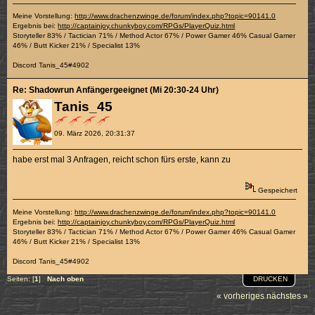
Meine Vorstellung:
http://www.drachenzwinge.de/forum/index.php?topic=90141.0
Ergebnis bei:
http://captainjoy.chunkyboy.com/RPGs/PlayerQuiz.html
Storyteller 83% / Tactician 71% / Method Actor 67% / Power Gamer 46% Casual Gamer
46% / Butt Kicker 21% / Specialist 13%
Discord Tanis_45#4902
Re: Shadowrun Anfängergeeignet (Mi 20:30-24 Uhr)
Tanis_45
09. März 2026, 20:31:37
habe erst mal 3 Anfragen, reicht schon fürs erste, kann zu
Gespeichert
Meine Vorstellung:
http://www.drachenzwinge.de/forum/index.php?topic=90141.0
Ergebnis bei:
http://captainjoy.chunkyboy.com/RPGs/PlayerQuiz.html
Storyteller 83% / Tactician 71% / Method Actor 67% / Power Gamer 46% Casual Gamer
46% / Butt Kicker 21% / Specialist 13%
Discord Tanis_45#4902
DRUCKEN
Seiten: [
1
]
Nach oben
« vorheriges
nächstes »