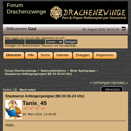
Forum
Drachenzwinge
Willkommen
Gast
06. August 2026, 04:15:19
Bitte
loggen sie sich ein
oder
registrieren sie sich
.
Einloggen mit Benutzername, Passwort und Sitzungslänge
Übersicht
Hilfe
Suche
Kalender
Einloggen
Registrieren
Forum Drachenzwinge
>
Spielrundenbörse
>
Biete Spielgruppe
>
Shadowrun Anfängergeeignet (Mi 20:30-24 Uhr)
« vorheriges
nächstes »
DRUCKEN
Seiten: [
1
]
Nach unten
Shadowrun Anfängergeeignet (Mi 20:30-24 Uhr)
Tanis_45
09. März 2026, 14:30:09
Hallo,