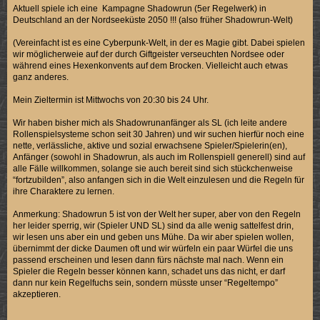
Aktuell spiele ich eine Kampagne Shadowrun (5er Regelwerk) in
Deutschland an der Nordseeküste 2050 !!! (also früher Shadowrun-Welt)
(Vereinfacht ist es eine Cyberpunk-Welt, in der es Magie gibt. Dabei spielen
wir möglicherweie auf der durch Giftgeister verseuchten Nordsee oder
während eines Hexenkonvents auf dem Brocken. Vielleicht auch etwas
ganz anderes.
Mein Zieltermin ist Mittwochs von 20:30 bis 24 Uhr.
Wir haben bisher mich als Shadowrunanfänger als SL (ich leite andere
Rollenspielsysteme schon seit 30 Jahren) und wir suchen hierfür noch eine
nette, verlässliche, aktive und sozial erwachsene Spieler/Spielerin(en),
Anfänger (sowohl in Shadowrun, als auch im Rollenspiell generell) sind auf
alle Fälle willkommen, solange sie auch bereit sind sich stückchenweise
“fortzubilden”, also anfangen sich in die Welt einzulesen und die Regeln für
ihre Charaktere zu lernen.
Anmerkung: Shadowrun 5 ist von der Welt her super, aber von den Regeln
her leider sperrig, wir (Spieler UND SL) sind da alle wenig sattelfest drin,
wir lesen uns aber ein und geben uns Mühe. Da wir aber spielen wollen,
übernimmt der dicke Daumen oft und wir würfeln ein paar Würfel die uns
passend erscheinen und lesen dann fürs nächste mal nach. Wenn ein
Spieler die Regeln besser können kann, schadet uns das nicht, er darf
dann nur kein Regelfuchs sein, sondern müsste unser “Regeltempo”
akzeptieren.