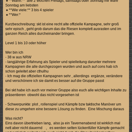
🔸**Wann:** alle 2 Wochen Freitags, samstags oder Sonntag mir wäre
Sonntag am liebsten
🔸**Wie viele:** 3 bis 4 spieler
🔸**Wer:*
Kurzbeschreibung: skt ist eine recht alte offizielle Kampagne, sehr groß
sehr episch , geht grob darum das die Riesen komplett ausrasten und im
ganzen Reich alles durcheinander bringen.
Level 1 bis 10 oder höher
Wer bin ich
- 38 w aus NRW
- langjährige Erfahrung als Spieler und spielleitung darunter mehrere
Kampagnen die alle durchgezogen wurden und auch auf cons hab ich
schon geleitet aber cthulhu
- Ich mag die offiziellen Kampagnen sehr , allerdings ergänze, verändere
und verschönere ich sie damit es besser auf die Gruppe passt
Bei skt habe ich auch vor meiner Gruppe also euch alle wichtigen Inhalte zu
präsentieren obwohl das nicht vorgesehen ist
- Schwerpunkte: plot , rollenspiel und Kämpfe bzw taktische Manöver um
diese zu umgehen eine bessere Lösung zu finden. Eine Mischung daraus
Was nicht?
Eins davon übertrieben lang, also ja ein Tavernenabend ist wirklich mal
nett aber nicht dauernd , es werden selten lückenfüller Kämpfe gemacht