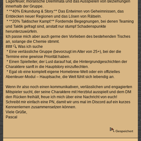
Lagerfeuer, moralische Dilemmata und das Ausspielen von Beziehungen
innerhalb der Gruppe.
* **40% Erkundung & Story:** Das Entwirren von Geheimnissen, das
Entdecken neuer Regionen und das Lösen von Rätseln.
* **20% Taktischer Kampf:** Fordernde Begegnungen, bei denen Teaming
und Taktik gefragt sind, anstatt nur stumpf Schadenspunkte
herunterzuwürfeln.
Ich passe mich aber auch gerne den Vorlieben des bestehenden Tisches
an, solange die Chemie stimmt.
### 🔍 Was ich suche
* Eine verlässliche Gruppe (bevorzugt im Alter von 25+), bei der die
Termine eine gewisse Priorität haben.
* Einen Spielleiter, der Lust darauf hat, die Hintergrundgeschichten der
Charaktere sanft in die Hauptstory einzuflechten.
* Egal ob eine komplett eigene Homebrew-Welt oder ein offizielles
Abenteuer-Modul – Hauptsache, die Welt fühlt sich lebendig an.
Wenn ihr also noch einen kommunikativen, verlässlichen und engagierten
Mitspieler sucht, der seine Charaktere mit Herzblut ausspielt und dem DM
den Rücken freihält, freue ich mich über eine Nachricht von euch!
Schreibt mir einfach eine PN, damit wir uns mal im Discord auf ein kurzes
Kennenlernen zusammensetzen können.
Viele Grüße,
Pascal
Gespeichert