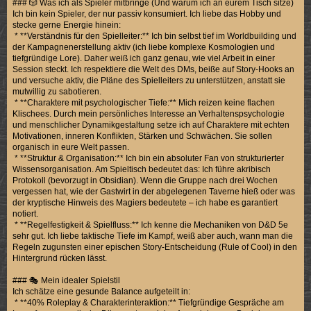
### 🎲 Was ich als Spieler mitbringe (Und warum ich an eurem Tisch sitze)
Ich bin kein Spieler, der nur passiv konsumiert. Ich liebe das Hobby und
stecke gerne Energie hinein:
* **Verständnis für den Spielleiter:** Ich bin selbst tief im Worldbuilding und
der Kampagnenerstellung aktiv (ich liebe komplexe Kosmologien und
tiefgründige Lore). Daher weiß ich ganz genau, wie viel Arbeit in einer
Session steckt. Ich respektiere die Welt des DMs, beiße auf Story-Hooks an
und versuche aktiv, die Pläne des Spielleiters zu unterstützen, anstatt sie
mutwillig zu sabotieren.
* **Charaktere mit psychologischer Tiefe:** Mich reizen keine flachen
Klischees. Durch mein persönliches Interesse an Verhaltenspsychologie
und menschlicher Dynamikgestaltung setze ich auf Charaktere mit echten
Motivationen, inneren Konflikten, Stärken und Schwächen. Sie sollen
organisch in eure Welt passen.
* **Struktur & Organisation:** Ich bin ein absoluter Fan von strukturierter
Wissensorganisation. Am Spieltisch bedeutet das: Ich führe akribisch
Protokoll (bevorzugt in Obsidian). Wenn die Gruppe nach drei Wochen
vergessen hat, wie der Gastwirt in der abgelegenen Taverne hieß oder was
der kryptische Hinweis des Magiers bedeutete – ich habe es garantiert
notiert.
* **Regelfestigkeit & Spielfluss:** Ich kenne die Mechaniken von D&D 5e
sehr gut. Ich liebe taktische Tiefe im Kampf, weiß aber auch, wann man die
Regeln zugunsten einer epischen Story-Entscheidung (Rule of Cool) in den
Hintergrund rücken lässt.
### 🎭 Mein idealer Spielstil
Ich schätze eine gesunde Balance aufgeteilt in:
* **40% Roleplay & Charakterinteraktion:** Tiefgründige Gespräche am