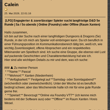
Calein
25. Mai 2026, 22:01:16
[LFG] Engagierter & zuverlässiger Spieler sucht langfristige D&D 5e
Runde | Sa / So abends | Online (Foundry) oder Offline (Raum Xanten)
Hallo zusammen,
ich bin auf der Suche nach einer langfristigen Dungeons & Dragons (5e)
Runde, in der ich mich als Spieler voll einbringen kann. Da ich beruflich in
einer Führungsposition im Kommunikationsbereich tätig bin, weiß ich, wie
wichtig Zuverlässigkeit, offene Absprachen und ein respektvolles
Miteinander am Spieltisch sind. Ich suche eine Gruppe, die ebenso viel Lust
auf packende Geschichten und Charakterentwicklung hat wie ich.
Hier sind alle wichtigen Details zu mir und dem, was ich suche:
### 👤 Zu meiner Person
* **Name:** Pascal
* **Wohnort:** Xanten (Niederrhein)
* **Verfügbarkeit:** Festgelegt auf **Samstag- oder Sonntagabend**
(wöchentlich oder zweiwöchentlich). Unter der Woche ist es beruflich
bedingt schwer, aber das Wochenende halte ich mir für eine gute Runde
gerne frei.
* **Spielart:** Bevorzugt **Online via Foundry VTT** (ich kenne mich
bestens mit der Software aus) oder **Offline** im Raum Xanten / Kreis
Wesel.