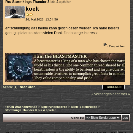
Re: Stormkings Thunder 3 bis 4 spieler
koelt
26. Mai 2026, 13:54:56
entschuldigung das thema kann geschlossen werden ich habe bereits
genug spieler trotzdem vielen Dank für das rege Interesse
Gespeichert
DRUCKEN
Seiten: [
1
]
Nach oben
« vorheriges
nächstes »
Forum Drachenzwinge
>
Spielrundenbörse
>
Biete Spielgruppe
>
Stormkings Thunder 3 bis 4 spieler
Gehe zu:
MySQL
PHP
XHTML
RSS
WAP2