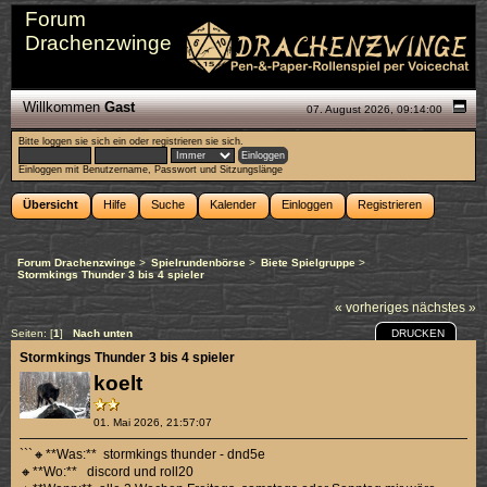
Forum
Drachenzwinge
Willkommen
Gast
07. August 2026, 09:14:00
Bitte
loggen sie sich ein
oder
registrieren sie sich
.
Einloggen mit Benutzername, Passwort und Sitzungslänge
Übersicht
Hilfe
Suche
Kalender
Einloggen
Registrieren
Forum Drachenzwinge
>
Spielrundenbörse
>
Biete Spielgruppe
>
Stormkings Thunder 3 bis 4 spieler
« vorheriges
nächstes »
DRUCKEN
Seiten: [
1
]
Nach unten
Stormkings Thunder 3 bis 4 spieler
koelt
01. Mai 2026, 21:57:07
```🔸**Was:** stormkings thunder - dnd5e
🔸**Wo:** discord und roll20