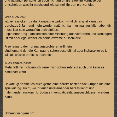
und natürlich peitsche ich euch nicht durch die Story ihr könnt selber
entscheiden was ihr macht und wie schnell ihr den plot verfolgt
Wen such ich?
-Zuverlässigkeit da die Kampagne wirklich wirklich lang ist kann das
durchaus 1 Jahr und mehr werden natürlich kann es mal ausfallen aber dir
muss klar sein worauf du dich einlässt
- spielerfahrung : am liebsten eine Mischung aus Veteranen und Neulingen
ist mir aber egal wobei ich beide extreme ausschließe
Also jemand der nur mal ausprobieren will nein
Und jemand der die Kampagne schon gespielt hat aber incharakter so tun
will als wüsste er nichts auch nicht
Alles andere passt
Mehr fällt mir nicht ein ich freue mich schon sehr auf euch und kann es
kaum erwarten
Bevorzugt nehme ich auch gerne eine bereits bestehende Gruppe die eine
spielleitung sucht, wo ihr euch untereinander bereits kennt und
miteinander auskommt. Sodass inkompatibelität ausgeschlossen werden
kann
Schreibt mir gern pm