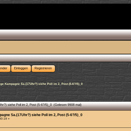
ender
Einloggen
Registrieren
ige Kampagne Sa.(17Uhr?) siehe Poll im 2, Post (5-6?/5)_0
r?) siehe Poll im 2, Post (5-6?/5)_0 (Gelesen 9908 mal)
agne Sa.(17Uhr?) siehe Poll im 2, Post (5-6?/5)_0
:30:19 »