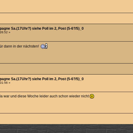
agne Sa.(17Uhr?) siehe Poll im 2, Post (5-6?/5)_0
:26:52 »
für dann in der nächsten!
agne Sa.(17Uhr?) siehe Poll im 2, Post (5-6?/5)_0
:01:56 »
t da war und diese Woche leider auch schon wieder nicht