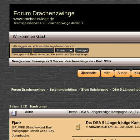
Forum Drachenzwinge
www.drachenzwinge.de
Teamspeakserver TS 3: drachenzwinge.de:9987
Willkommen
Gast
Bitte
loggen sie sich ein
oder
registrieren sie sich
.
Einloggen mit Benutzername, Passwort und Sitzungslänge
Neuigkeiten:
Teamspeak 3 Server: drachenzwinge.de - Port: 9987
Übersicht
Hilfe
Suche
Kal
Forum Drachenzwinge
>
Spielrundenbörse
>
Biete Spielgruppe
>
DSA 5 Längerfrist
Seiten:
1
[
2
]
Nach unten
Autor
Thema: DSA 5 Längerfristige Kampagne Sa.(17Uh
Fjanz
Re: DSA 5 Längerfristige Kamp
«
Antwort #15 am:
11. Juli 2026, 11
GRUPPE [Brindlewood Bay]
Poolgruppe Brindlewood Bay
Jungdrache