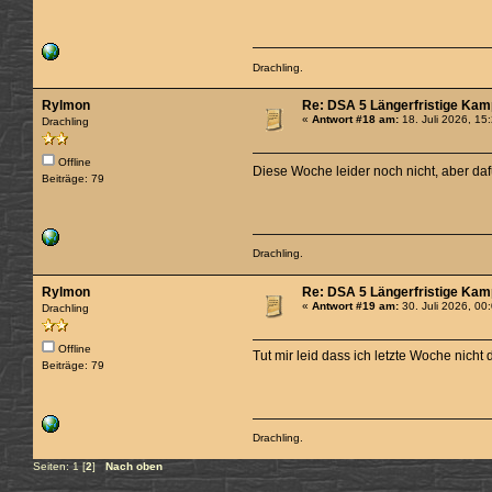
Drachling.
Rylmon
Re: DSA 5 Längerfristige Kamp
«
Antwort #18 am:
18. Juli 2026, 15
Drachling
Offline
Diese Woche leider noch nicht, aber da
Beiträge: 79
Drachling.
Rylmon
Re: DSA 5 Längerfristige Kamp
«
Antwort #19 am:
30. Juli 2026, 00
Drachling
Offline
Tut mir leid dass ich letzte Woche nich
Beiträge: 79
Drachling.
Seiten:
1
[
2
]
Nach oben