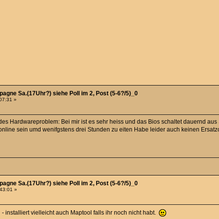
agne Sa.(17Uhr?) siehe Poll im 2, Post (5-6?/5)_0
:07:31 »
ndes Hardwareproblem: Bei mir ist es sehr heiss und das Bios schaltet dauernd a
online sein umd wenifgstens drei Stunden zu eiten Habe leider auch keinen Ersatzco
agne Sa.(17Uhr?) siehe Poll im 2, Post (5-6?/5)_0
:43:01 »
- installiert vielleicht auch Maptool falls ihr noch nicht habt.