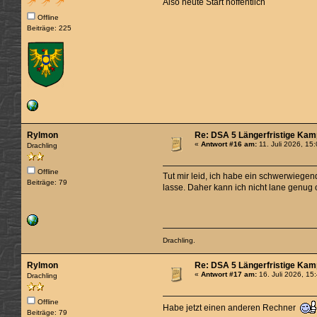
Also heute Start hoffentlich
Offline
Beiträge: 225
Rylmon
Re: DSA 5 Längerfristige Kamp
«
Antwort #16 am:
11. Juli 2026, 15
Drachling
Offline
Tut mir leid, ich habe ein schwerwiege
Beiträge: 79
lasse. Daher kann ich nicht lane genug 
Drachling.
Rylmon
Re: DSA 5 Längerfristige Kamp
«
Antwort #17 am:
16. Juli 2026, 15
Drachling
Offline
Habe jetzt einen anderen Rechner
Beiträge: 79