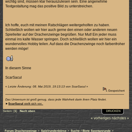
wichtig sind, müssen klar herauszulesen sein. Eine angenehme
Textgestaltung mag das positive Bild zu unterstreichen.
Ich hoffe, euch mit meinen Ratschlägen weitergeholfen zu haben.
Schließlich wollen wir hier auch gerne den einen oder anderen neuen
Spielleiter auf der Drachenzwinge begrüßen. Nur Mut! Ein jeder muss
einmal ins kalte Wasser springen. Doch schließlich wollen wir hier ein
wundervolles Hobby teilen. Auf dass die Drachenzwinge noch farbenfroher
werden möge!
In diesem Sinne
ScarSacul
«
Letzte Änderung: 08. Mai 2019, 19:13:13 von ScarSacul
»
Gespeichert
Das Universum ist groß genug, dass jede Wahrheit darin ihren Platz findet.
►
ScarSacul
stellt sich vor..
DRUCKEN
Seiten: [
1
]
Nach oben
« vorheriges
nächstes »
Forum Drachenzwinge
>
Spielrundenbörse
>
Suche / Biete Spontanrunde
>