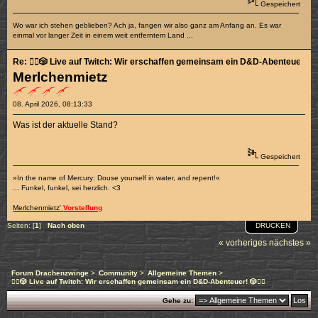
Gespeichert
Wo war ich stehen geblieben? Ach ja, fangen wir also ganz am Anfang an. Es war
einmal vor langer Zeit in einem weit entferntem Land ...
Re: 🧙‍♂️🎲 Live auf Twitch: Wir erschaffen gemeinsam ein D&D-Abenteuer! 🎲🧛
Merlchenmietz
08. April 2026, 08:13:33
Was ist der aktuelle Stand?
Gespeichert
»In the name of Mercury: Douse yourself in water, and repent!«
... Funkel, funkel, sei herzlich. <3
Merlchenmietz'
Vorstellung
DRUCKEN
Seiten: [
1
]
Nach oben
« vorheriges
nächstes »
Forum Drachenzwinge
>
Community
>
Allgemeine Themen
>
🧙‍♂️🎲 Live auf Twitch: Wir erschaffen gemeinsam ein D&D-Abenteuer! 🎲🧛‍♀️
Gehe zu: