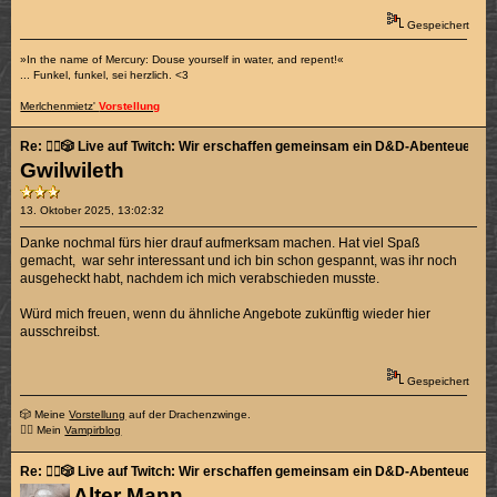
Gespeichert
»In the name of Mercury: Douse yourself in water, and repent!«
... Funkel, funkel, sei herzlich. <3
Merlchenmietz'
Vorstellung
Re: 🧙‍♂️🎲 Live auf Twitch: Wir erschaffen gemeinsam ein D&D-Abenteuer! 🎲🧛
Gwilwileth
13. Oktober 2025, 13:02:32
Danke nochmal fürs hier drauf aufmerksam machen. Hat viel Spaß
gemacht, war sehr interessant und ich bin schon gespannt, was ihr noch
ausgeheckt habt, nachdem ich mich verabschieden musste.
Würd mich freuen, wenn du ähnliche Angebote zukünftig wieder hier
ausschreibst.
Gespeichert
🎲 Meine
Vorstellung
auf der Drachenzwinge.
🧛‍♂️ Mein
Vampirblog
Re: 🧙‍♂️🎲 Live auf Twitch: Wir erschaffen gemeinsam ein D&D-Abenteuer! 🎲🧛
Alter Mann