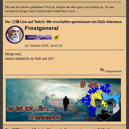
Wo war ich stehen geblieben? Ach ja, fangen wir also ganz am Anfang an. Es war
einmal vor langer Zeit in einem weit entferntem Land ...
Re: 🧙‍♂️🎲 Live auf Twitch: Wir erschaffen gemeinsam ein D&D-Abenteuer! 🎲🧛
Frostgeneral
10. Oktober 2025, 16:42:16
klingt cool,
wieso startet ihr so früh um 10?
Gespeichert