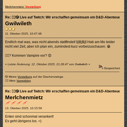
Merlchenmietz'
Vorstellung
Re: 🧙‍♂️🎲 Live auf Twitch: Wir erschaffen gemeinsam ein D&D-Abenteuer! 🎲🧛
Gwilwileth
11. Oktober 2025, 10:47:48
Endlich mal was, was nicht abends stattfindet! 🙌🙌🙌 Hab am Mo leider
nicht viel Zeit, aber ich plan ein, zumindest kurz vorbeizuschauen. 😁
🧛‍♂️? Kommen Vampire vor? 😍
«
Letzte Änderung: 12. Oktober 2025, 21:28:47 von Gwilwileth
»
Gespeichert
🎲 Meine
Vorstellung
auf der Drachenzwinge.
🧛‍♂️ Mein
Vampirblog
Re: 🧙‍♂️🎲 Live auf Twitch: Wir erschaffen gemeinsam ein D&D-Abenteuer! 🎲🧛
Merlchenmietz
13. Oktober 2025, 10:15:59
Enten sind schonmal verankert!
Es geht übrigens los. =)