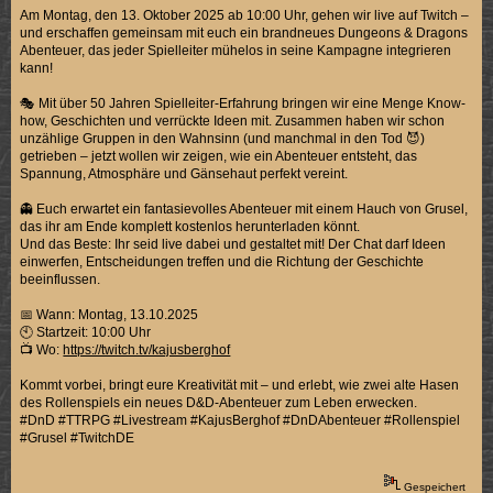
Am Montag, den 13. Oktober 2025 ab 10:00 Uhr, gehen wir live auf Twitch –
und erschaffen gemeinsam mit euch ein brandneues Dungeons & Dragons
Abenteuer, das jeder Spielleiter mühelos in seine Kampagne integrieren
kann!
🎭 Mit über 50 Jahren Spielleiter-Erfahrung bringen wir eine Menge Know-
how, Geschichten und verrückte Ideen mit. Zusammen haben wir schon
unzählige Gruppen in den Wahnsinn (und manchmal in den Tod 😈)
getrieben – jetzt wollen wir zeigen, wie ein Abenteuer entsteht, das
Spannung, Atmosphäre und Gänsehaut perfekt vereint.
👻 Euch erwartet ein fantasievolles Abenteuer mit einem Hauch von Grusel,
das ihr am Ende komplett kostenlos herunterladen könnt.
Und das Beste: Ihr seid live dabei und gestaltet mit! Der Chat darf Ideen
einwerfen, Entscheidungen treffen und die Richtung der Geschichte
beeinflussen.
📅 Wann: Montag, 13.10.2025
🕙 Startzeit: 10:00 Uhr
📺 Wo:
https://twitch.tv/kajusberghof
Kommt vorbei, bringt eure Kreativität mit – und erlebt, wie zwei alte Hasen
des Rollenspiels ein neues D&D-Abenteuer zum Leben erwecken.
#DnD #TTRPG #Livestream #KajusBerghof #DnDAbenteuer #Rollenspiel
#Grusel #TwitchDE
Gespeichert