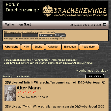
Forum
Drachenzwinge
Willkommen
Gast
08. August 2026, 15:28:08
Bitte
loggen sie sich ein
oder
registrieren sie sich
.
Einloggen mit Benutzername, Passwort und Sitzungslänge
Übersicht
Hilfe
Suche
Kalender
Einloggen
Registrieren
Forum Drachenzwinge
>
Community
>
Allgemeine Themen
>
🧙‍♂️🎲 Live auf Twitch: Wir erschaffen gemeinsam ein D&D-Abenteuer! 🎲🧛‍♀️
« vorheriges
nächstes »
DRUCKEN
Seiten: [
1
]
Nach unten
🧙‍♂️🎲 Live auf Twitch: Wir erschaffen gemeinsam ein D&D-Abenteuer! 🎲🧛‍♀️
Alter Mann
10. Oktober 2025, 16:30:17
🧙‍♂️🎲 Live auf Twitch: Wir erschaffen gemeinsam ein D&D-Abenteuer! 🎲🧛‍♀️