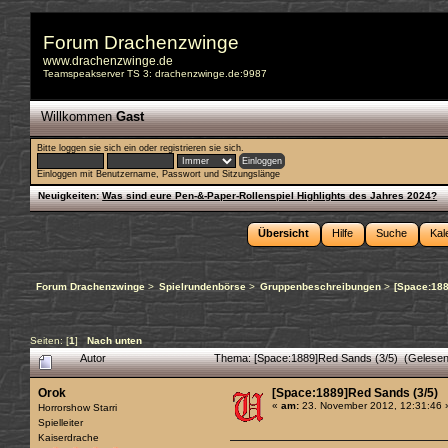
Forum Drachenzwinge
www.drachenzwinge.de
Teamspeakserver TS 3: drachenzwinge.de:9987
Willkommen
Gast
Bitte
loggen sie sich ein
oder
registrieren sie sich
.
Einloggen mit Benutzername, Passwort und Sitzungslänge
Neuigkeiten:
Was sind eure Pen-&-Paper-Rollenspiel Highlights des Jahres 2024?
Übersicht
Hilfe
Suche
Kal
Forum Drachenzwinge
>
Spielrundenbörse
>
Gruppenbeschreibungen
>
[Space:188
Seiten: [
1
]
Nach unten
Autor
Thema: [Space:1889]Red Sands (3/5) (Gelesen
Orok
[Space:1889]Red Sands (3/5)
«
am:
23. November 2012, 12:31:46 
Horrorshow Starri
Spielleiter
Kaiserdrache