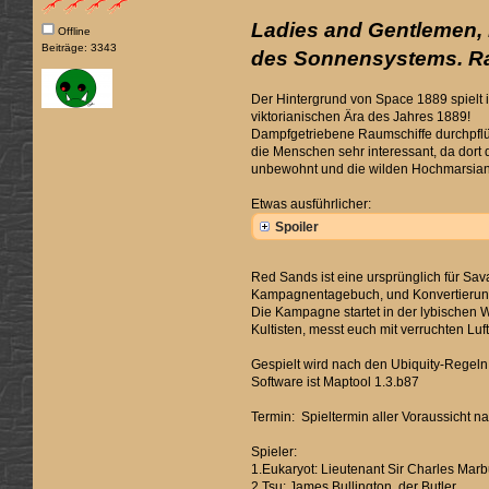
Ladies and Gentlemen, 
Offline
Beiträge: 3343
des Sonnensystems. Rau
Der Hintergrund von Space 1889 spielt i
viktorianischen Ära des Jahres 1889!
Dampfgetriebene Raumschiffe durchpflüg
die Menschen sehr interessant, da dort 
unbewohnt und die wilden Hochmarsianer
Etwas ausführlicher:
Spoiler
Red Sands ist eine ursprünglich für Sa
Kampagnentagebuch, und Konvertierungs
Die Kampagne startet in der lybischen
Kultisten, messt euch mit verruchten Lu
Gespielt wird nach den Ubiquity-Regeln
Software ist Maptool 1.3.b87
Termin: Spieltermin aller Voraussicht 
Spieler:
1.Eukaryot: Lieutenant Sir Charles Marb
2.Tsu: James Bullington, der Butler