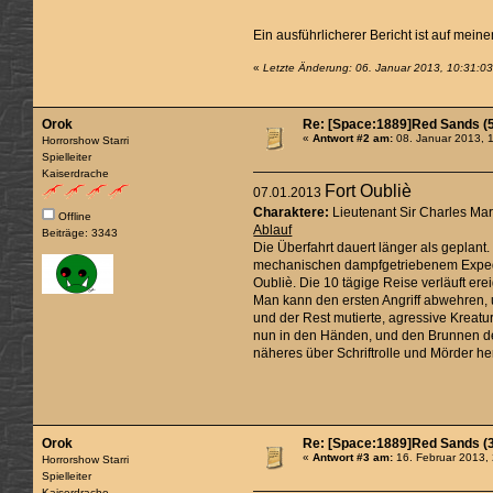
Ein ausführlicherer Bericht ist auf mein
«
Letzte Änderung: 06. Januar 2013, 10:31:0
Orok
Re: [Space:1889]Red Sands (5
«
Antwort #2 am:
08. Januar 2013, 
Horrorshow Starri
Spielleiter
Kaiserdrache
Fort Oubliè
07.01.2013
Charaktere:
Lieutenant Sir Charles Mar
Offline
Ablauf
Beiträge: 3343
Die Überfahrt dauert länger als geplant
mechanischen dampfgetriebenem Expedit
Oubliè. Die 10 tägige Reise verläuft er
Man kann den ersten Angriff abwehren, u
und der Rest mutierte, agressive Kreatur
nun in den Händen, und den Brunnen des 
näheres über Schriftrolle und Mörder he
Orok
Re: [Space:1889]Red Sands (3
«
Antwort #3 am:
16. Februar 2013,
Horrorshow Starri
Spielleiter
Kaiserdrache