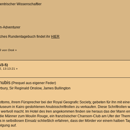
entrischer Wissenschaftler
en-Adventurer
ches Rundentagebuch findet ihr
HIER
9 von Orok
»
/3-5)
, 13:13:21 »
Anubis
(Prequel aus eigener Feder)
bury, Sir Reginald Onslow, James Bullington
ttoms, ihrem Fürsprecher bei der Royal Geografic Society, gebeten für ihn mit ei
Museum in Kairo gestohlenen Anubisschriftrollen zu verkaufen. Diese Schriftrollen
y so wertvoll macht. Im Hotel des Iren angekommen finden sie heraus das der Man
 die Männer zum Moulin Rouge, ein französischer Chanson-Club am Ufer der Themse.
in selbstlosen Einsatz schließlich erfahren, dass der Mörder vor einem halben Tag
olgung auf.