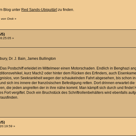
em Blog unter
Red Sands-Ubiquitär
] zu finden.
3 von Orok
»
/5)
16:25:05 »
bury, Dr. J. Bain, James Bullington
. Das Postschiff erleidet im Mittelmeer einen Motorschaden. Endlich in Benghazi a
ionsvehikel, kurz Mach2 oder hinter dem Rücken des Erfinders, auch Eisenkamel 
eignislos, von Seekrankheit wegen der schaukelnden Fahrt abgesehen, bis schon in
nd sich ins innere der französischen Befestigung retten. Dort drinnen erwartet die
en, die jeden angreifen der in ihre nähe kommt. Man kämpft sich durch und findet H
Fort vergiftet. Doch ein Bruchstück des Schriftrollenbehälters wird ebenfalls auf
rausfinden.
/5)
 20:19:59 »