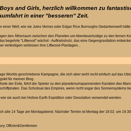
Boys and Girls, herzlich willkommen zu fantasti
mfahrt in einer "besseren" Zeit.
n einer Welt, wie sie Jules Vernes oder Edgar Rice Burroughs Gedankenwelt hätte e
en den Ätherraum zwischen den Planeten um Abenteuerlustige zu den fernen Kolon
das begehrte "Liftwood" wächst - Auftriebsholz, das eine Gegengravitation entwicke
 verteidigen verbissen ihre Liftwood-Plantagen...
vage Worlds geschriebene Kampagne, die sich aber wohl recht einfach auf das Ubiq
kit für meinen Blog.
 Wüste der Erde, führt die Spieler zu den planetenumspannenden Kanälen des M
ftschiffpiraten. Das Schicksal des Empires, wenn nicht sogar des Sonnensystems li
 wie sie auch bei Hollow Earth Expidition oder Desolation verwendet werden.
nach alle 14 Tage am Montagabend. Nächster Termin ist Montag der 18.02. um 19.3
ury, Offizier&Gentlemen