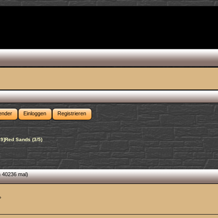
ender
Einloggen
Registrieren
9]Red Sands (3/5)
 40236 mal)
»