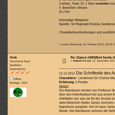
3.Ishida_Tsuki: Dr. J. Bain
verrückter
exz
4. Bewerber: Ahlune
(5.) Frei
ehemalige Mitspieler:
Spiolito: Sir Reginald Onslow, Gentlem
Charakterbeschreibungen und ausführli
«
Letzte Änderung: 16. Februar 2013, 20:22:1
Orok
Re: [Space:1889]Red Sands (4
«
Antwort #1 am:
21. Dezember 2012
Horrorshow Starri
Spielleiter
Kaiserdrache
Die Schriftrolle des 
12.12.2012
Charaktere:
Lieutenant Sir Charles Mar
Offline
Erfahrung:
3 Punkte
Beiträge: 3343
Ablauf:
Die Abenteurer werden von Professor Bo
über den Aufenthaltsort der aus einem 
Artefakten auf, was sie für die Societ
stets hilfreichen Butler James, kommen
Napoleons ausgiebt. Von ihr kann James 
Wüste. Die Abenteurer nehmen die Verf