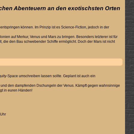
schen Abenteuern an den exotischsten Orten
ntspringen können. Im Prinzip ist es Science-Fiction, jedoch in der
ien auf Merkur, Venus und Mars zu bringen. Besonders letzterer ist für
lt, die den Bau schwebender Schiffe ermöglicht. Doch der Mars ist nicht
uity-Space umschreiben lassen sollte. Geplant ist auch ein
ars und den dampfenden Dschungeln der Venus. Kämpft gegen wahnsinnige
egt in euren Händen!
0Uhr