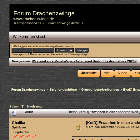
Forum Drachenzwinge
www.drachenzwinge.de
Teamspeakserver TS 3: drachenzwinge.de:9987
Willkommen
Gast
Bitte
loggen sie sich ein
oder
registrieren sie sich
.
Einloggen mit Benutzername, Passwort und Sitzungslänge
Neuigkeiten:
Was sind eure Pen-&-Paper-Rollenspiel Highlights des Jahres 2024?
Übersicht
Hilfe
Suche
Kal
Forum Drachenzwinge
>
Spielrundenbörse
>
Gruppenbeschreibungen
>
[KotD] Erw
Seiten: [
1
]
Nach unten
Autor
Thema: [KotD] Erwachen in einer anderen Welt 
Chaliba
[KotD] Erwachen in einer ande
«
am:
08. November 2014, 14:35:12
Spielleiter
Jungdrache