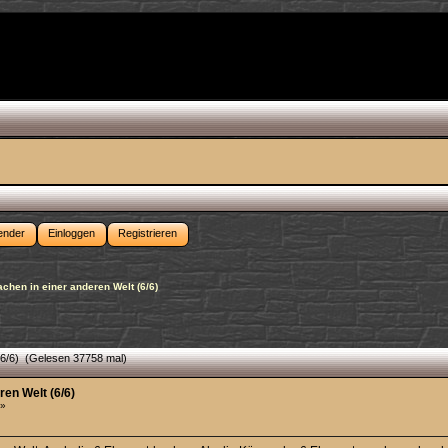
ender
Einloggen
Registrieren
achen in einer anderen Welt (6/6)
(6/6) (Gelesen 37758 mal)
ren Welt (6/6)
 »