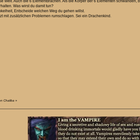
e Welt. Auch die 6 Elementdrachen. Als die Körper der 6 Elementen schwanden, bl
rhalten. Was wirst du damit tun?
unkelheit, Entscheide welchen Weg du gehen willst.
etzt mit zusätzlichen Problemen rumschlagen. Sei ein Drachenkind.
on Chaliba
»