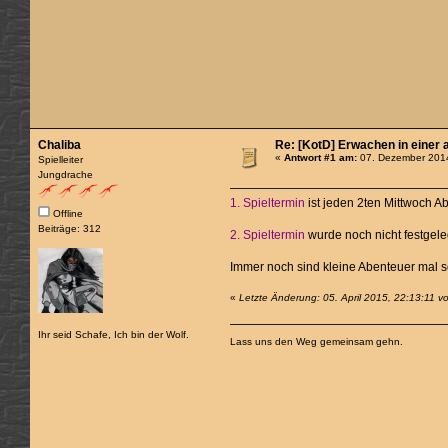
Chaliba
Re: [KotD] Erwachen in einer 
«
Antwort #1 am:
07. Dezember 2014
Spielleiter
Jungdrache
1. Spieltermin
ist jeden 2ten Mittwoch A
Offline
Beiträge: 312
2. Spieltermin
wurde noch nicht festgel
Immer noch sind kleine Abenteuer mal 
«
Letzte Änderung: 05. April 2015, 22:13:11 v
Ihr seid Schafe, Ich bin der Wolf.
Lass uns den Weg gemeinsam gehn.