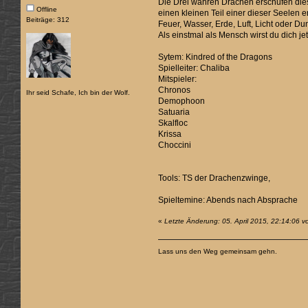
Die Drei wahren Drachen erschufen dies
Offline
einen kleinen Teil einer dieser Seelen e
Beiträge: 312
Feuer, Wasser, Erde, Luft, Licht oder D
Als einstmal als Mensch wirst du dich j
Sytem: Kindred of the Dragons
Spielleiter: Chaliba
Mitspieler:
Chronos
Ihr seid Schafe, Ich bin der Wolf.
Demophoon
Satuaria
Skalfloc
Krissa
Choccini
Tools: TS der Drachenzwinge,
Spieltemine: Abends nach Absprache
«
Letzte Änderung: 05. April 2015, 22:14:06 v
Lass uns den Weg gemeinsam gehn.