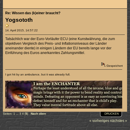
Re: Wissen das (k)einer braucht?
Yogsototh
14. April 2015, 14:57:22
Tatsächlich war der Euro-Vorläufer ECU (eine Kunstwährung, die zum
objektiven Vergleich des Preis- und Inflationsniveaus der Länder
aneinander diente) in einigen Ländern der EU bereits lange vor der
Einführung des Euros anerkanntes Zahlungsmittel.
Gespeichert
I got hit by an ambulance, but it was already full.
DRUCKEN
Seiten:
1
...
3
4
[
5
]
Nach oben
« vorheriges
nächstes »