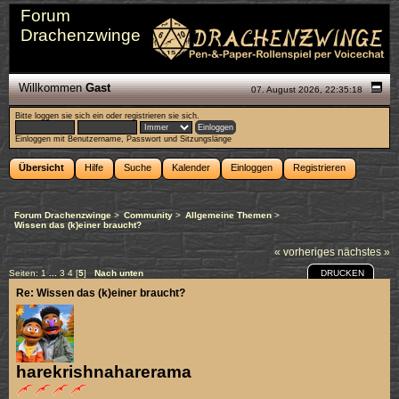
Forum
Drachenzwinge
Willkommen
Gast
07. August 2026, 22:35:18
Bitte
loggen sie sich ein
oder
registrieren sie sich
.
Einloggen mit Benutzername, Passwort und Sitzungslänge
Übersicht
Hilfe
Suche
Kalender
Einloggen
Registrieren
Forum Drachenzwinge
>
Community
>
Allgemeine Themen
>
Wissen das (k)einer braucht?
« vorheriges
nächstes »
DRUCKEN
Seiten:
1
...
3
4
[
5
]
Nach unten
Re: Wissen das (k)einer braucht?
harekrishnaharerama