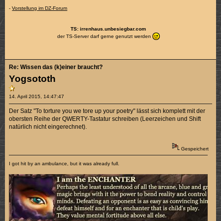
-
Vorstellung im DZ-Forum
TS: irrenhaus.unbesiegbar.com
der TS-Server darf gerne genutzt werden
Re: Wissen das (k)einer braucht?
Yogsototh
14. April 2015, 14:47:47
Der Satz "To torture you we tore up your poetry" lässt sich komplett mit der
obersten Reihe der QWERTY-Tastatur schreiben (Leerzeichen und Shift
natürlich nicht eingerechnet).
Gespeichert
I got hit by an ambulance, but it was already full.