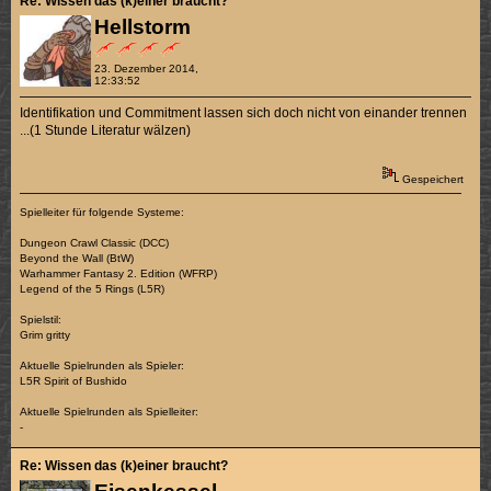
Re: Wissen das (k)einer braucht?
Hellstorm
23. Dezember 2014,
12:33:52
Identifikation und Commitment lassen sich doch nicht von einander trennen
...(1 Stunde Literatur wälzen)
Gespeichert
Spielleiter für folgende Systeme:
Dungeon Crawl Classic (DCC)
Beyond the Wall (BtW)
Warhammer Fantasy 2. Edition (WFRP)
Legend of the 5 Rings (L5R)
Spielstil:
Grim gritty
Aktuelle Spielrunden als Spieler:
L5R Spirit of Bushido
Aktuelle Spielrunden als Spielleiter:
-
Re: Wissen das (k)einer braucht?