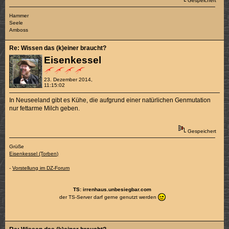
Gespeichert
Hammer
Seele
Amboss
Re: Wissen das (k)einer braucht?
Eisenkessel
23. Dezember 2014,
11:15:02
In Neuseeland gibt es Kühe, die aufgrund einer natürlichen Genmutation
nur fettarme Milch geben.
Gespeichert
Grüße
Eisenkessel (Torben)
-
Vorstellung im DZ-Forum
TS: irrenhaus.unbesiegbar.com
der TS-Server darf gerne genutzt werden