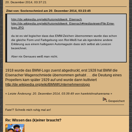
20. Dezember 2014, 03:37:21
Zitat von: Seelenschmied am 20. Dezember 2014, 03:23:45
http://de.wikipedia.org/wiki/Automobilwerk_Eisenach
http://de.wikipedia.org/wiki/Automobilwerk_Eisenach#mediaviewer/File:Emw-
logo.JPG
da ist es viel logischer dass das EMW-Zeichen übernommen wurde das schon
die gleiche Form und Farbgebung von Rot-Weiß hat als irgendeine andere
Erklärung aus einem halbgaren Automagazin dass sich selbst als Lexicon
bezeichnet.
Aber nix Genaues weiß man nicht.
1918 wurde das BMW-Logo zuerst abgedruckt, erst 1928 hat BMW die
Eisenacher Wagenschmiede übernommen gehabt . . . die Deutung eines
Propellers kam später 1929 auf und wurde dann kultiviert
http://de.wikipedia.org/wiki/BMW#Unternehmenslogo
«
Letzte Änderung: 20. Dezember 2014, 03:39:49 von harekrishnaharerama
»
Gespeichert
Fate!? Schreib mich ruhig mal an!
Re: Wissen das (k)einer braucht?