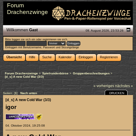
Forum
Drachenzwinge
Willkommen
Gast
08. August 2026, 23:53:26
Bitte
loggen sie sich ein
oder
registrieren sie sich
.
Einloggen mit Benutzername, Passwort und Sitzungslänge
Übersicht
Hilfe
Suche
Kalender
Einloggen
Registrieren
Forum Drachenzwinge
>
Spielrundenbörse
>
Gruppenbeschreibungen
>
[d_s] A new Cold War (3/3)
« vorheriges
nächstes »
DRUCKEN
Seiten: [
1
]
Nach unten
[d_s] A new Cold War (3/3)
igor
04. Oktober 2024, 19:25:08