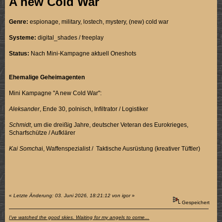
A new Cold War
Genre:
espionage, military, lostech, mystery, (new) cold war
Systeme:
digital_shades / freeplay
Status:
Nach Mini-Kampagne aktuell Oneshots
Ehemalige Geheimagenten
Mini Kampagne "A new Cold War":
Aleksander
, Ende 30, polnisch, Infiltrator / Logistiker
Schmidt
, um die dreißig Jahre, deutscher Veteran des Eurokrieges,
Scharfschütze / Aufklärer
Kai Somcha
i, Waffenspezialist / Taktische Ausrüstung (kreativer Tüftler)
«
Letzte Änderung: 03. Juni 2026, 18:21:12 von igor
»
Gespeichert
I've watched the good skies. Waiting for my angels to come...