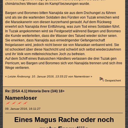
chimärisches Wesen das im Kampf bezwungen wurde.
Bargen und Boromeo bitten Nanajida sie aus dem Dschungel zu führen
und als sie die wartenden Soldaten des Fürsten von Tuzak erreichen wird
die Maraskanerin von diesen kurzerhand geraubt. Auf dem Rückweg
erwehrt sich Nanajida ihrer Entführung, was zum Tod eines Soldaten führt.
In Tuzak angekommen wird sie Festgesetzt während Bargen und Boromeo
die Kunde weiterleiten, dass die Wasser des Talued wieder sicher seien.
Sie erwirken, dass Nanajida aus erniedrigender Gefangenschaft
freigelassen wird, jedoch nicht bevor sie von Maraskan verbannt wird. Sie
ist schockiert über diese Nachricht und schwört sich selbst wiederzukehren
und ihr Volk vom mittelreichischen Joch zu befreien.
Auf dem Schiff eines thalusichen Händlers verlassen die drei Tuzak gen
Perricum, wo Bargen und Boromeo sich von Nanajida trennen und sich ihre
Wege verlieren.
«
Letzte Änderung: 10. Januar 2016, 13:33:22 von Namenloser
»
Gespeichert
Re: [DSA 4.1] Historia Dere (3/4) 18+
Namenloser
09. Januar 2016, 16:11:27
Eines Magus Rache oder noch