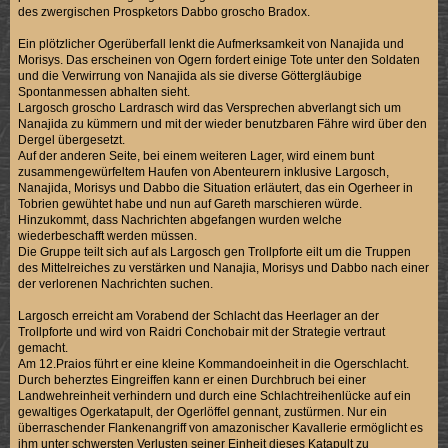
des zwergischen Prospketors Dabbo groscho Bradox.
Ein plötzlicher Ogerüberfall lenkt die Aufmerksamkeit von Nanajida und
Morisys. Das erscheinen von Ogern fordert einige Tote unter den Soldaten
und die Verwirrung von Nanajida als sie diverse Göttergläubige
Spontanmessen abhalten sieht.
Largosch groscho Lardrasch wird das Versprechen abverlangt sich um
Nanajida zu kümmern und mit der wieder benutzbaren Fähre wird über den
Dergel übergesetzt.
Auf der anderen Seite, bei einem weiteren Lager, wird einem bunt
zusammengewürfeltem Haufen von Abenteurern inklusive Largosch,
Nanajida, Morisys und Dabbo die Situation erläutert, das ein Ogerheer in
Tobrien gewühtet habe und nun auf Gareth marschieren würde.
Hinzukommt, dass Nachrichten abgefangen wurden welche
wiederbeschafft werden müssen.
Die Gruppe teilt sich auf als Largosch gen Trollpforte eilt um die Truppen
des Mittelreiches zu verstärken und Nanajia, Morisys und Dabbo nach einer
der verlorenen Nachrichten suchen.
Largosch erreicht am Vorabend der Schlacht das Heerlager an der
Trollpforte und wird von Raidri Conchobair mit der Strategie vertraut
gemacht.
Am 12.Praios führt er eine kleine Kommandoeinheit in die Ogerschlacht.
Durch beherztes Eingreiffen kann er einen Durchbruch bei einer
Landwehreinheit verhindern und durch eine Schlachtreihenlücke auf ein
gewaltiges Ogerkatapult, der Ogerlöffel gennant, zustürmen. Nur ein
überraschender Flankenangriff von amazonischer Kavallerie ermöglicht es
ihm unter schwersten Verlusten seiner Einheit dieses Katapult zu