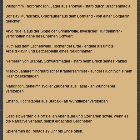
Wulfgrimm Thorbrandson, Jäger aus Thorwal - starb durch Drachenmagie
Borislav Muraschko, Grabräuber aus dem Bornland - von einer Golgaritin
gerichtet
Arvo Nüellä aus der Sippe der Grimmwölfe, nivesicher Hundeführer -
verschollen nahe des Ehernen Schwert
Ruth aus dem Eschenwald, Tochter der Erde - endete als untote
Arbeitsklavin und Bettgespielin eines Nekromanten
Nemeran von Brabak, Schwarzmagier - starb beim Bruch seines Paktes
Mjesko Jantareff, norbardischer Kräutersammler - auf der Flucht von einem
Heshtot erschlagen
Mandricon, geheimnisvoller Zauberer aus Fasar - an Wundfieber
verstorben
Emano, Hochstapler aus Brabak - an Wundfieber verstorben
Gespielt werden die offiziellen Abenteuer und Szenarien sowie, wenn es
die Narrative verlangt, selbst erdachtes Geschehen.
Spieltermin ist Freitags 19 Uhr bis Ende offen.