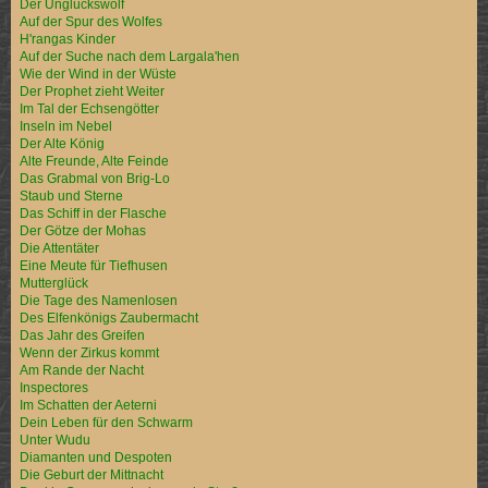
Der Unglückswolf
Auf der Spur des Wolfes
H'rangas Kinder
Auf der Suche nach dem Largala'hen
Wie der Wind in der Wüste
Der Prophet zieht Weiter
Im Tal der Echsengötter
Inseln im Nebel
Der Alte König
Alte Freunde, Alte Feinde
Das Grabmal von Brig-Lo
Staub und Sterne
Das Schiff in der Flasche
Der Götze der Mohas
Die Attentäter
Eine Meute für Tiefhusen
Mutterglück
Die Tage des Namenlosen
Des Elfenkönigs Zaubermacht
Das Jahr des Greifen
Wenn der Zirkus kommt
Am Rande der Nacht
Inspectores
Im Schatten der Aeterni
Dein Leben für den Schwarm
Unter Wudu
Diamanten und Despoten
Die Geburt der Mittnacht