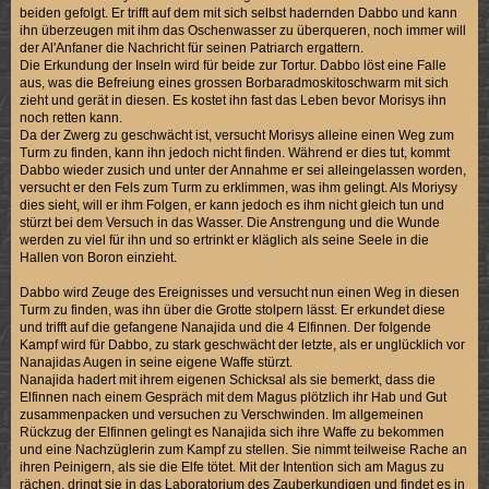
beiden gefolgt. Er trifft auf dem mit sich selbst hadernden Dabbo und kann
ihn überzeugen mit ihm das Oschenwasser zu überqueren, noch immer will
der Al'Anfaner die Nachricht für seinen Patriarch ergattern.
Die Erkundung der Inseln wird für beide zur Tortur. Dabbo löst eine Falle
aus, was die Befreiung eines grossen Borbaradmoskitoschwarm mit sich
zieht und gerät in diesen. Es kostet ihn fast das Leben bevor Morisys ihn
noch retten kann.
Da der Zwerg zu geschwächt ist, versucht Morisys alleine einen Weg zum
Turm zu finden, kann ihn jedoch nicht finden. Während er dies tut, kommt
Dabbo wieder zusich und unter der Annahme er sei alleingelassen worden,
versucht er den Fels zum Turm zu erklimmen, was ihm gelingt. Als Moriysy
dies sieht, will er ihm Folgen, er kann jedoch es ihm nicht gleich tun und
stürzt bei dem Versuch in das Wasser. Die Anstrengung und die Wunde
werden zu viel für ihn und so ertrinkt er kläglich als seine Seele in die
Hallen von Boron einzieht.
Dabbo wird Zeuge des Ereignisses und versucht nun einen Weg in diesen
Turm zu finden, was ihn über die Grotte stolpern lässt. Er erkundet diese
und trifft auf die gefangene Nanajida und die 4 Elfinnen. Der folgende
Kampf wird für Dabbo, zu stark geschwächt der letzte, als er unglücklich vor
Nanajidas Augen in seine eigene Waffe stürzt.
Nanajida hadert mit ihrem eigenen Schicksal als sie bemerkt, dass die
Elfinnen nach einem Gespräch mit dem Magus plötzlich ihr Hab und Gut
zusammenpacken und versuchen zu Verschwinden. Im allgemeinen
Rückzug der Elfinnen gelingt es Nanajida sich ihre Waffe zu bekommen
und eine Nachzüglerin zum Kampf zu stellen. Sie nimmt teilweise Rache an
ihren Peinigern, als sie die Elfe tötet. Mit der Intention sich am Magus zu
rächen, dringt sie in das Laboratorium des Zauberkundigen und findet es in