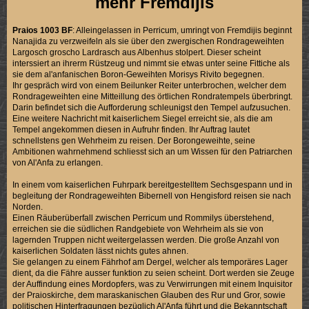
mehr Fremdijis
Praios 1003 BF
: Alleingelassen in Perricum, umringt von Fremdijis beginnt
Nanajida zu verzweifeln als sie über den zwergischen Rondrageweihten
Largosch groscho Lardrasch aus Albenhus stolpert. Dieser scheint
interssiert an ihrerm Rüstzeug und nimmt sie etwas unter seine Fittiche als
sie dem al'anfanischen Boron-Geweihten Morisys Rivito begegnen.
Ihr gespräch wird von einem Beilunker Reiter unterbrochen, welcher dem
Rondrageweihten eine Mitteillung des örtlichen Rondratempels überbringt.
Darin befindet sich die Aufforderung schleunigst den Tempel aufzusuchen.
Eine weitere Nachricht mit kaiserlichem Siegel erreicht sie, als die am
Tempel angekommen diesen in Aufruhr finden. Ihr Auftrag lautet
schnellstens gen Wehrheim zu reisen. Der Borongeweihte, seine
Ambitionen wahrnehmend schliesst sich an um Wissen für den Patriarchen
von Al'Anfa zu erlangen.
In einem vom kaiserlichen Fuhrpark bereitgestelltem Sechsgespann und in
begleitung der Rondrageweihten Bibernell von Hengisford reisen sie nach
Norden.
Einen Räuberüberfall zwischen Perricum und Rommilys überstehend,
erreichen sie die südlichen Randgebiete von Wehrheim als sie von
lagernden Truppen nicht weitergelassen werden. Die große Anzahl von
kaiserlichen Soldaten lässt nichts gutes ahnen.
Sie gelangen zu einem Fährhof am Dergel, welcher als temporäres Lager
dient, da die Fähre ausser funktion zu seien scheint. Dort werden sie Zeuge
der Auffindung eines Mordopfers, was zu Verwirrungen mit einem Inquisitor
der Praioskirche, dem maraskanischen Glauben des Rur und Gror, sowie
politischen Hinterfragungen bezüglich Al'Anfa führt und die Bekanntschaft