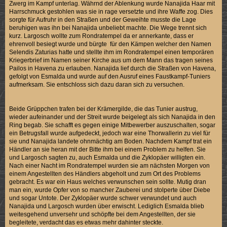
Zwerg im Kampf unterlag. Währnd der Ablenkung wurde Nanajida Haar mit
Harrschmuck gestohlen was sie in rage versetzte und ihre Waffe zog. Dies
sorgte für Aufruhr in den Straßen und der Geweihte musste die Lage
beruhigen was ihn bei Nanajida unbeliebt machte. Die Wege trennt sich
kurz. Largosch wollte zum Rondratempel da er annerkante, dass er
ehrenvoll besiegt wurde und bürgte für den Kämpen welcher den Namen
Selendis Zaturias hatte und stellte ihm im Rondratempel einen temporären
Kriegerbrief im Namen seiner Kirche aus um dem Mann das tragen seines
Pailos in Havena zu erlauben. Nanajida lief durch die Straßen von Havena,
gefolgt von Esmalda und wurde auf den Ausruf eines Faustkampf-Tuniers
aufmerksam. Sie entschloss sich dazu daran sich zu versuchen.
Beide Grüppchen trafen bei der Krämergilde, die das Tunier austrug,
wieder aufeinander und der Streit wurde beigelegt als sich Nanajida in den
Ring begab. Sie schafft es gegen einige Mitbewerber auszuschalten, sogar
ein Betrugsfall wurde aufgedeckt, jedoch war eine Thorwallerin zu viel für
sie und Nanajida landete ohnmächtig am Boden. Nachdem Kampf trat ein
Händler an sie heran mit der Bitte ihm bei einem Problem zu helfen. Sie
und Largosch sagten zu, auch Esmalda und die Zyklopäer willigten ein.
Nach einer Nacht im Rondratempel wurden sie am nächsten Morgen von
einem Angestellten des Händlers abgeholt und zum Ort des Problems
gebracht. Es war ein Haus welches verwunschen sein sollte. Mutig dran
man ein, wurde Opfer von so mancher Zauberei und stolperte über Diebe
und sogar Untote. Der Zyklopäer wurde schwer verwundet und auch
Nanajida und Largosch wurden über erwischt. Lediglich Esmalda blieb
weitesgehend unversehr und schöpfte bei dem Angestellten, der sie
begleitete, verdacht das es etwas mehr dahinter steckte.