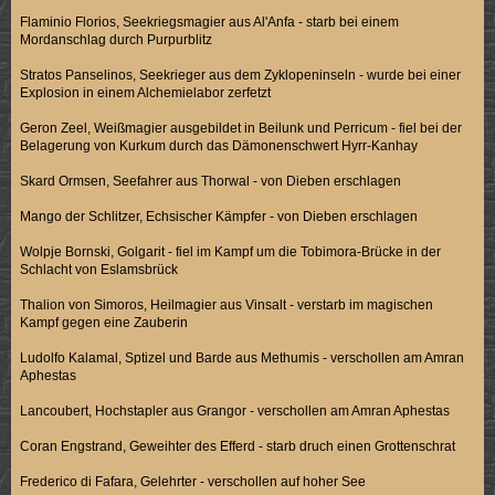
Flaminio Florios, Seekriegsmagier aus Al'Anfa - starb bei einem
Mordanschlag durch Purpurblitz
Stratos Panselinos, Seekrieger aus dem Zyklopeninseln - wurde bei einer
Explosion in einem Alchemielabor zerfetzt
Geron Zeel, Weißmagier ausgebildet in Beilunk und Perricum - fiel bei der
Belagerung von Kurkum durch das Dämonenschwert Hyrr-Kanhay
Skard Ormsen, Seefahrer aus Thorwal - von Dieben erschlagen
Mango der Schlitzer, Echsischer Kämpfer - von Dieben erschlagen
Wolpje Bornski, Golgarit - fiel im Kampf um die Tobimora-Brücke in der
Schlacht von Eslamsbrück
Thalion von Simoros, Heilmagier aus Vinsalt - verstarb im magischen
Kampf gegen eine Zauberin
Ludolfo Kalamal, Sptizel und Barde aus Methumis - verschollen am Amran
Aphestas
Lancoubert, Hochstapler aus Grangor - verschollen am Amran Aphestas
Coran Engstrand, Geweihter des Efferd - starb druch einen Grottenschrat
Frederico di Fafara, Gelehrter - verschollen auf hoher See