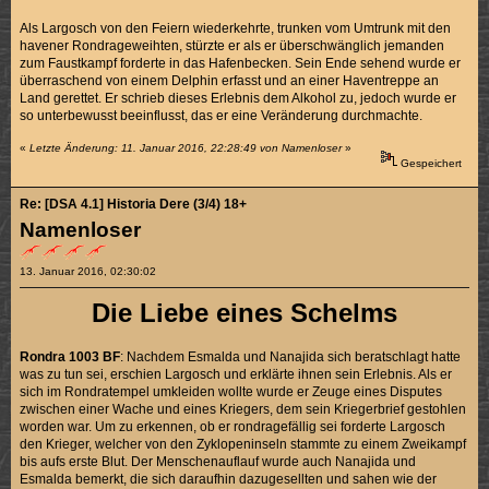
Als Largosch von den Feiern wiederkehrte, trunken vom Umtrunk mit den
havener Rondrageweihten, stürzte er als er überschwänglich jemanden
zum Faustkampf forderte in das Hafenbecken. Sein Ende sehend wurde er
überraschend von einem Delphin erfasst und an einer Haventreppe an
Land gerettet. Er schrieb dieses Erlebnis dem Alkohol zu, jedoch wurde er
so unterbewusst beeinflusst, das er eine Veränderung durchmachte.
«
Letzte Änderung: 11. Januar 2016, 22:28:49 von Namenloser
»
Gespeichert
Re: [DSA 4.1] Historia Dere (3/4) 18+
Namenloser
13. Januar 2016, 02:30:02
Die Liebe eines Schelms
Rondra 1003 BF
: Nachdem Esmalda und Nanajida sich beratschlagt hatte
was zu tun sei, erschien Largosch und erklärte ihnen sein Erlebnis. Als er
sich im Rondratempel umkleiden wollte wurde er Zeuge eines Disputes
zwischen einer Wache und eines Kriegers, dem sein Kriegerbrief gestohlen
worden war. Um zu erkennen, ob er rondragefällig sei forderte Largosch
den Krieger, welcher von den Zyklopeninseln stammte zu einem Zweikampf
bis aufs erste Blut. Der Menschenauflauf wurde auch Nanajida und
Esmalda bemerkt, die sich daraufhin dazugesellten und sahen wie der