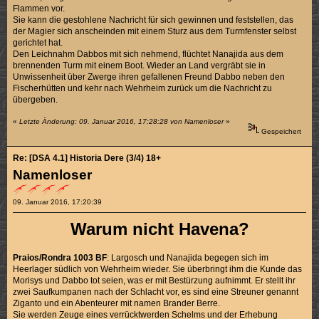
Flammen vor.
Sie kann die gestohlene Nachricht für sich gewinnen und feststellen, das
der Magier sich anscheinden mit einem Sturz aus dem Turmfenster selbst
gerichtet hat.
Den Leichnahm Dabbos mit sich nehmend, flüchtet Nanajida aus dem
brennenden Turm mit einem Boot. Wieder an Land vergräbt sie in
Unwissenheit über Zwerge ihren gefallenen Freund Dabbo neben den
Fischerhütten und kehr nach Wehrheim zurück um die Nachricht zu
übergeben.
«
Letzte Änderung: 09. Januar 2016, 17:28:28 von Namenloser
»
Gespeichert
Re: [DSA 4.1] Historia Dere (3/4) 18+
Namenloser
09. Januar 2016, 17:20:39
Warum nicht Havena?
Praios/Rondra 1003 BF
: Largosch und Nanajida begegen sich im
Heerlager südlich von Wehrheim wieder. Sie überbringt ihm die Kunde das
Morisys und Dabbo tot seien, was er mit Bestürzung aufnimmt. Er stellt ihr
zwei Saufkumpanen nach der Schlacht vor, es sind eine Streuner genannt
Ziganto und ein Abenteurer mit namen Brander Berre.
Sie werden Zeuge eines verrücktwerden Schelms und der Erhebung