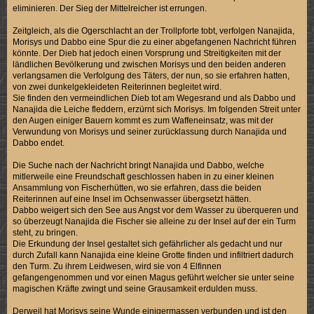
eliminieren. Der Sieg der Mittelreicher ist errungen.
Zeitgleich, als die Ogerschlacht an der Trollpforte tobt, verfolgen Nanajida,
Morisys und Dabbo eine Spur die zu einer abgefangenen Nachricht führen
könnte. Der Dieb hat jedoch einen Vorsprung und Streitigkeiten mit der
ländlichen Bevölkerung und zwischen Morisys und den beiden anderen
verlangsamen die Verfolgung des Täters, der nun, so sie erfahren hatten,
von zwei dunkelgekleideten Reiterinnen begleitet wird.
Sie finden den vermeindlichen Dieb tot am Wegesrand und als Dabbo und
Nanajida die Leiche fleddern, erzürnt sich Morisys. Im folgenden Streit unter
den Augen einiger Bauern kommt es zum Waffeneinsatz, was mit der
Verwundung von Morisys und seiner zurücklassung durch Nanajida und
Dabbo endet.
Die Suche nach der Nachricht bringt Nanajida und Dabbo, welche
mitlerweile eine Freundschaft geschlossen haben in zu einer kleinen
Ansammlung von Fischerhütten, wo sie erfahren, dass die beiden
Reiterinnen auf eine Insel im Ochsenwasser übergsetzt hätten.
Dabbo weigert sich den See aus Angst vor dem Wasser zu überqueren und
so überzeugt Nanajida die Fischer sie alleine zu der Insel auf der ein Turm
steht, zu bringen.
Die Erkundung der Insel gestaltet sich gefährlicher als gedacht und nur
durch Zufall kann Nanajida eine kleine Grotte finden und infiltriert dadurch
den Turm. Zu ihrem Leidwesen, wird sie von 4 Elfinnen
gefangengenommen und vor einen Magus geführt welcher sie unter seine
magischen Kräfte zwingt und seine Grausamkeit erdulden muss.
Derweil hat Morisys seine Wunde einigermassen verbunden und ist den