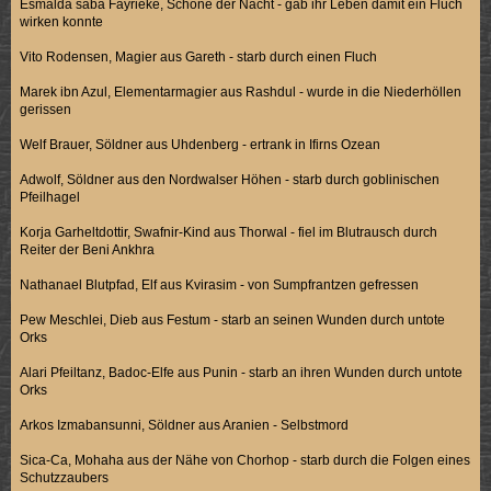
Esmalda saba Fayrieke, Schöne der Nacht - gab ihr Leben damit ein Fluch
wirken konnte
Vito Rodensen, Magier aus Gareth - starb durch einen Fluch
Marek ibn Azul, Elementarmagier aus Rashdul - wurde in die Niederhöllen
gerissen
Welf Brauer, Söldner aus Uhdenberg - ertrank in Ifirns Ozean
Adwolf, Söldner aus den Nordwalser Höhen - starb durch goblinischen
Pfeilhagel
Korja Garheltdottir, Swafnir-Kind aus Thorwal - fiel im Blutrausch durch
Reiter der Beni Ankhra
Nathanael Blutpfad, Elf aus Kvirasim - von Sumpfrantzen gefressen
Pew Meschlei, Dieb aus Festum - starb an seinen Wunden durch untote
Orks
Alari Pfeiltanz, Badoc-Elfe aus Punin - starb an ihren Wunden durch untote
Orks
Arkos Izmabansunni, Söldner aus Aranien - Selbstmord
Sica-Ca, Mohaha aus der Nähe von Chorhop - starb durch die Folgen eines
Schutzzaubers