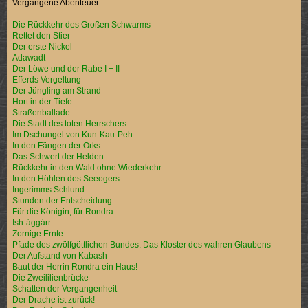
Vergangene Abenteuer:
Die Rückkehr des Großen Schwarms
Rettet den Stier
Der erste Nickel
Adawadt
Der Löwe und der Rabe I + II
Efferds Vergeltung
Der Jüngling am Strand
Hort in der Tiefe
Straßenballade
Die Stadt des toten Herrschers
Im Dschungel von Kun-Kau-Peh
In den Fängen der Orks
Das Schwert der Helden
Rückkehr in den Wald ohne Wiederkehr
In den Höhlen des Seeogers
Ingerimms Schlund
Stunden der Entscheidung
Für die Königin, für Rondra
Ish-ággárr
Zornige Ernte
Pfade des zwölfgöttlichen Bundes: Das Kloster des wahren Glaubens
Der Aufstand von Kabash
Baut der Herrin Rondra ein Haus!
Die Zweililienbrücke
Schatten der Vergangenheit
Der Drache ist zurück!