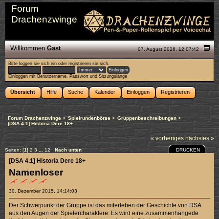
Forum
Drachenzwinge
Willkommen
Gast
07. August 2026, 12:07:42
Bitte
loggen sie sich ein
oder
registrieren sie sich
.
Einloggen mit Benutzername, Passwort und Sitzungslänge
Übersicht
Hilfe
Suche
Kalender
Einloggen
Registrieren
Forum Drachenzwinge
>
Spielrundenbörse
>
Gruppenbeschreibungen
>
[DSA 4.1] Historia Dere 18+
« vorheriges
nächstes »
DRUCKEN
Seiten: [
1
]
2
3
...
12
Nach unten
[DSA 4.1] Historia Dere 18+
Namenloser
30. Dezember 2015, 14:14:03
Der Schwerpunkt der Gruppe ist das miterleben der Geschichte von DSA
aus den Augen der Spielercharaktere. Es wird eine zusammenhängede