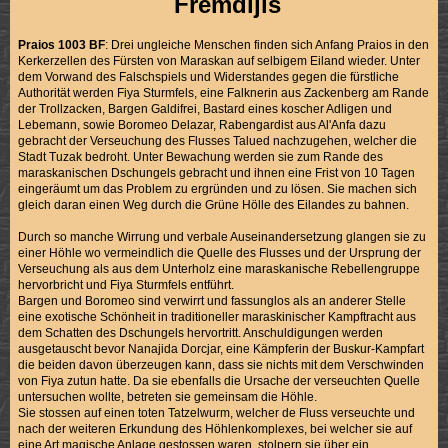
Fremdijis
Praios 1003 BF
: Drei ungleiche Menschen finden sich Anfang Praios in den
Kerkerzellen des Fürsten von Maraskan auf selbigem Eiland wieder. Unter
dem Vorwand des Falschspiels und Widerstandes gegen die fürstliche
Authorität werden Fiya Sturmfels, eine Falknerin aus Zackenberg am Rande
der Trollzacken, Bargen Galdifrei, Bastard eines koscher Adligen und
Lebemann, sowie Boromeo Delazar, Rabengardist aus Al'Anfa dazu
gebracht der Verseuchung des Flusses Talued nachzugehen, welcher die
Stadt Tuzak bedroht. Unter Bewachung werden sie zum Rande des
maraskanischen Dschungels gebracht und ihnen eine Frist von 10 Tagen
eingeräumt um das Problem zu ergründen und zu lösen. Sie machen sich
gleich daran einen Weg durch die Grüne Hölle des Eilandes zu bahnen.
Durch so manche Wirrung und verbale Auseinandersetzung glangen sie zu
einer Höhle wo vermeindlich die Quelle des Flusses und der Ursprung der
Verseuchung als aus dem Unterholz eine maraskanische Rebellengruppe
hervorbricht und Fiya Sturmfels entführt.
Bargen und Boromeo sind verwirrt und fassunglos als an anderer Stelle
eine exotische Schönheit in traditioneller maraskinischer Kampftracht aus
dem Schatten des Dschungels hervortritt. Anschuldigungen werden
ausgetauscht bevor Nanajida Dorcjar, eine Kämpferin der Buskur-Kampfart
die beiden davon überzeugen kann, dass sie nichts mit dem Verschwinden
von Fiya zutun hatte. Da sie ebenfalls die Ursache der verseuchten Quelle
untersuchen wollte, betreten sie gemeinsam die Höhle.
Sie stossen auf einen toten Tatzelwurm, welcher de Fluss verseuchte und
nach der weiteren Erkundung des Höhlenkomplexes, bei welcher sie auf
eine Art magische Anlage gestossen waren, stolpern sie über ein