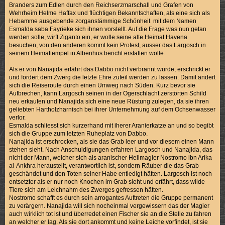
Branders zum Edlen durch den Reichserzmarschall und Grafen von
Wehrheim Helme Haffax und flüchtigen Bekanntschaften, als eine sich als
Hebamme ausgebende zorganstämmige Schönheit mit dem Namen
Esmalda saba Fayrieke sich ihnen vorstellt. Auf die Frage was nun getan
werden solle, wirft Ziganto ein, er wolle seine alte Heimat Havena
besuchen, von den anderen kommt kein Protest, ausser das Largosch in
seinem Heimattempel in Albenhus bericht erstatten wolle.
Als er von Nanajida erfährt das Dabbo nicht verbrannt wurde, erschrickt er
und fordert dem Zwerg die letzte Ehre zuteil werden zu lassen. Damit ändert
sich die Reiseroute durch einen Umweg nach Süden. Kurz bevor sie
Aufbrechen, kann Largosch seinen in der Ogerschlacht zerstörten Schild
neu erkaufen und Nanajida sich eine neue Rüstung zulegen, da sie ihren
geliebten Hartholzharnisch bei ihrer Unternehmung auf dem Ochsenwasser
verlor.
Esmalda schliesst sich kurzerhand mit iherer Aranierkatze an und so begibt
sich die Gruppe zum letzten Ruheplatz von Dabbo.
Nanajida ist erschrocken, als sie das Grab leer und vor diesem einen Mann
stehen sieht. Nach Anschuldigungen erfahren Largosch und Nanajida, das
nicht der Mann, welcher sich als aranischer Heilmagier Nostromo ibn Arika
al-Ankhra heraustellt, verantwortlich ist, sondern Räuber die das Grab
geschändet und den Toten seiner Habe entledigt hätten. Largosch ist noch
entsetzter als er nur noch Knochen im Grab sieht und erfährt, dass wilde
Tiere sich am Leichnahm des Zwerges gefressen hätten.
Nostromo schafft es durch sein arrogantes Auftreten die Gruppe permanent
zu verärgern. Nanajida will sich nocheinmal vergewissern das der Magier
auch wirklich tot ist und überredet einen Fischer sie an die Stelle zu fahren
an welcher er lag. Als sie dort ankommt und keine Leiche vorfindet, ist sie