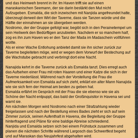
und das Heimweh brennt in ihr. Im Haven trifft sie auf einen
maraskanischen Seemann, der sie darin bestärkt den Mut nicht
Aufzugeben. Esmalda, die sich inzwischen mit Nanjida angefreundet hatte,
überzeugt derweil den Wirt der Taverne, dass sie Tanzen würde und die
Häflte der einnahmen an sie übergeben werden.
Nostromo, der der Gruppe gefolgt war, begibt sich in den Perainetempel um
sein Heilwerk den Bedürftigen anzubieten. Nachdem er so manchem half,
zog es ihn zum Haven wo er den Tanz der Mada im Madaschein vollführen
wollte.
Als er einer Wache Entlohung anbietet damit sie ihn sicher zurück zur
Taverne begleiteten möge, wird er wegen dem Vorwurf der Bestechung auf
die Wachstube gebracht und verbringt dort eine Nacht.
Nanajida kehrt in die Taverne zurück als Esmalda tanzt. Dies erregt auch
das Aufsehen einer Frau mit roten Haaren und einer Katze die sich in der
Taverne niederlässt. Während nach der Vorstellung die Frau die
Aufmerksamkeit von Esmalda auf sich zieht, erklärt ein alter Mann Nanajida
wie sie sich fern der Heimat am besten zu geben hat.
Esmalda erfährt im Gespräch mit der Frau die sie ebenso wie sie als
Schöne der Nacht entpuppt, das bald der Großinquisitor in Havena sei und
warnt sie.
Am nächsten Morgen wird Nostromo nach einer Strafzahlung wieder
freigelassen und nach der Bestellung eines Bades zieht er sich auf sein
Zimmer zurück, seinen Aufenthalt in Havena, die Begleitung der Gruppe
hinterfragend und Pläne für eine baldige Abreise schmiedend.
Nanjida und Esmalda setzen sich bei einem Frühstuck zusammen und
planen die nächsten Schritte während Largosch das Schwertfest begeht
und auf Maraskan das Neujahrfest abgehalten wird.