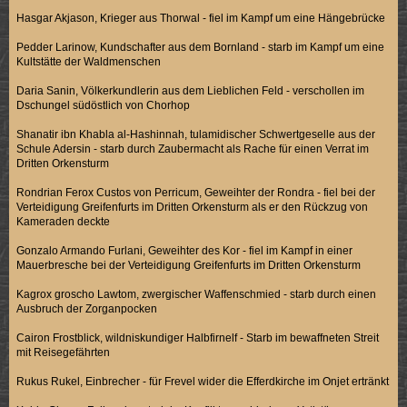
Hasgar Akjason, Krieger aus Thorwal - fiel im Kampf um eine Hängebrücke
Pedder Larinow, Kundschafter aus dem Bornland - starb im Kampf um eine
Kultstätte der Waldmenschen
Daria Sanin, Völkerkundlerin aus dem Lieblichen Feld - verschollen im
Dschungel südöstlich von Chorhop
Shanatir ibn Khabla al-Hashinnah, tulamidischer Schwertgeselle aus der
Schule Adersin - starb durch Zaubermacht als Rache für einen Verrat im
Dritten Orkensturm
Rondrian Ferox Custos von Perricum, Geweihter der Rondra - fiel bei der
Verteidigung Greifenfurts im Dritten Orkensturm als er den Rückzug von
Kameraden deckte
Gonzalo Armando Furlani, Geweihter des Kor - fiel im Kampf in einer
Mauerbresche bei der Verteidigung Greifenfurts im Dritten Orkensturm
Kagrox groscho Lawtom, zwergischer Waffenschmied - starb durch einen
Ausbruch der Zorganpocken
Cairon Frostblick, wildniskundiger Halbfirnelf - Starb im bewaffneten Streit
mit Reisegefährten
Rukus Rukel, Einbrecher - für Frevel wider die Efferdkirche im Onjet ertränkt