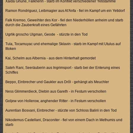
Xaida Ghune, Falknerin - starb im Konflikt verschiedener Yetistämme
Ramon Rondriguez, Leibmagier aus Al'Anfa - fiel im Kampf um ein Yetidorf
Falk Kremso, Geweihter des Kor - fiel den Niederhöllen anheim und starb
durch die Zauberkraft eines Gefährten
Ugrlik groscho Ulgman, Geode - stürzte in den Tod
Tula, Tocamuyac und ehemalige Sklavin - starb im Kampf mit Utulus auf
Iltoken
Kai, Schelm aus Albernia - aus dem Hinterhalt gemordet
Sateh Rani, Seeräuberin aus Ingrimsport - starb bei der Enterung eines
Schiffes
Beppo, Einbrecher und Gaukler aus Drôl - gehängt als Meuchler
Ness Glimmerdieck, Diebin aus Gareth - in Festum verschollen
Goljew von Hollerow, anghender Ritter - in Festum verschollen
Aurentian Bosvani, Einbrecher - stürzte von Schloss Balirii in den Tod
Nikodemus Castellani, Draconiter - fiel von einem Dach in Methumis und
starb