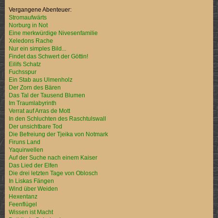
Vergangene Abenteuer:
Stromaufwärts
Norburg in Not
Eine merkwürdige Nivesenfamilie
Xeledons Rache
Nur ein simples Bild...
Findet das Schwert der Göttin!
Eilifs Schatz
Fuchsspur
Ein Stab aus Ulmenholz
Der Zorn des Bären
Das Tal der Tausend Blumen
Im Traumlabyrinth
Verrat auf Arras de Mott
In den Schluchten des Raschtulswall
Der unsichtbare Tod
Die Befreiung der Tjeika von Notmark
Firuns Land
Yaquirwellen
Auf der Suche nach einem Kaiser
Das Lied der Elfen
Die drei letzten Tage von Oblosch
In Liskas Fängen
Wind über Weiden
Hexentanz
Feenflügel
Wissen ist Macht