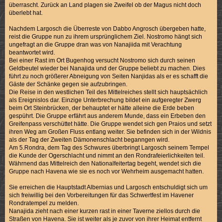
überrascht. Zurück an Land plagen sie Zweifel ob der Magus nicht doch
überlebt hat.
Nachdem Largosch die Überreste von Dabbo Angrosch übergeben hatte,
reist die Gruppe nun zu ihrem ursprünglichem Ziel. Nostromo hängt sich
ungefragt an die Gruppe dran was von Nanajiida mit Verachtung
beantwortet wird.
Bei einer Rast im Ort Bugenhog versucht Nostromo sich durch seinen
Geldbeutel wieder bei Nanajida und der Gruppe beliebt zu machen. Dies
führt zu noch größerer Abneigung von Seiten Nanjidas als er es schafft die
Gäste der Schänke gegen sie aufzubringen.
Die Reise in den westlichen Teil des Mittelreiches stellt sich hauptsächlich
als Ereignislos dar. Einzige Unterbrechung bildet ein aufgeregter Zwerg
beim Ort Steinbrücken, der behauptet er hätte alleine die Erde beben
gespührt. Die Gruppe erfährt aus anderem Munde, dass ein Erbeben den
Greifenpass verschüttet hätte. Die Gruppe wendet sich gen Praios und setzt
ihren Weg am Großen Fluss entlang weiter. Sie befinden sich in der Wildnis
als der Tag der Zweiten Dämonenschlacht beganngen wird.
Am 5.Rondra, dem Tag des Schwures überbringt Largosch seinem Tempel
die Kunde der Ogerschlacht und nimmt an den Rondrafeierlichkeiten teil.
Währnend das Mittelreich den Nationalfeitertag begeht, wendet sich die
Gruppe nach Havena wie sie es noch vor Wehrheim ausgemacht hatten.
Sie erreichen die Hauptstadt Albernias und Largosch entschuldigt sich um
sich freiwillig bei den Vorbereitungen für das Schwertfest im Havener
Rondratempel zu melden.
Nanajida zieht nach einer kurzen rast in einer Taverne ziellos durch die
Straßen von Havena. Sie ist weiter als je zuvor von ihrer Heimat entfernt