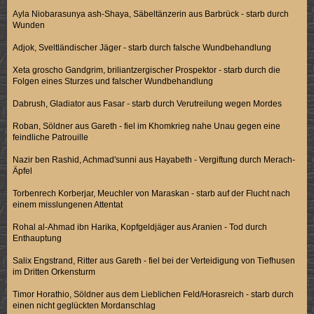
Ayla Niobarasunya ash-Shaya, Säbeltänzerin aus Barbrück - starb durch
Wunden
Adjok, Sveltländischer Jäger - starb durch falsche Wundbehandlung
Xeta groscho Gandgrim, briliantzergischer Prospektor - starb durch die
Folgen eines Sturzes und falscher Wundbehandlung
Dabrush, Gladiator aus Fasar - starb durch Verutreilung wegen Mordes
Roban, Söldner aus Gareth - fiel im Khomkrieg nahe Unau gegen eine
feindliche Patrouille
Nazir ben Rashid, Achmad'sunni aus Hayabeth - Vergiftung durch Merach-
Äpfel
Torbenrech Korberjar, Meuchler von Maraskan - starb auf der Flucht nach
einem misslungenen Attentat
Rohal al-Ahmad ibn Harika, Kopfgeldjäger aus Aranien - Tod durch
Enthauptung
Salix Engstrand, Ritter aus Gareth - fiel bei der Verteidigung von Tiefhusen
im Dritten Orkensturm
Timor Horathio, Söldner aus dem Lieblichen Feld/Horasreich - starb durch
einen nicht geglückten Mordanschlag