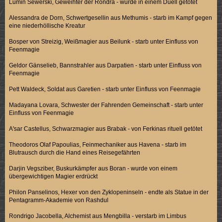
Lumin Sewerski, Geweihter der Rondra - wurde in einem Duell getötet
Alessandra de Dorn, Schwertgesellin aus Methumis - starb im Kampf gegen
eine niederhöllische Kreatur
Bosper von Streizig, Weißmagier aus Beilunk - starb unter Einfluss von
Feenmagie
Geldor Gänselieb, Bannstrahler aus Darpatien - starb unter Einfluss von
Feenmagie
Pett Waldeck, Soldat aus Garetien - starb unter Einfluss von Feenmagie
Madayana Lovara, Schwester der Fahrenden Gemeinschaft - starb unter
Einfluss von Feenmagie
A'sar Castellus, Schwarzmagier aus Brabak - von Ferkinas rituell getötet
Theodoros Olaf Papoulias, Feinmechaniker aus Havena - starb im
Blutrausch durch die Hand eines Reisegefährten
Darjin Vegsziber, Buskurkämpfer aus Boran - wurde von einem
übergewichtigen Magier erdrückt
Philon Panselinos, Hexer von den Zyklopeninseln - endte als Statue in der
Pentagramm-Akademie von Rashdul
Rondrigo Jacobella, Alchemist aus Mengbilla - verstarb im Limbus