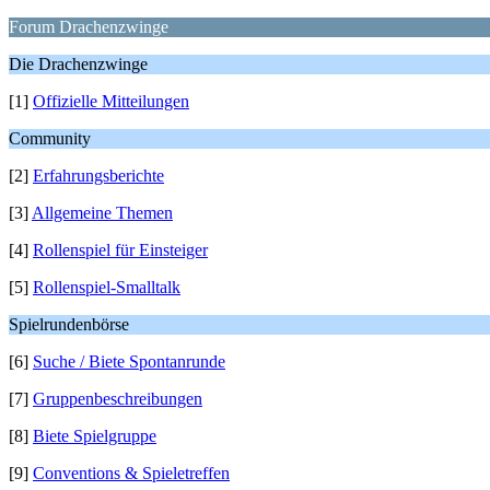
Forum Drachenzwinge
Die Drachenzwinge
[1]
Offizielle Mitteilungen
Community
[2]
Erfahrungsberichte
[3]
Allgemeine Themen
[4]
Rollenspiel für Einsteiger
[5]
Rollenspiel-Smalltalk
Spielrundenbörse
[6]
Suche / Biete Spontanrunde
[7]
Gruppenbeschreibungen
[8]
Biete Spielgruppe
[9]
Conventions & Spieletreffen