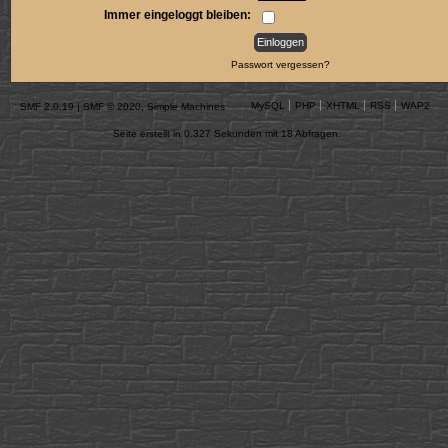
Immer eingeloggt bleiben:
Passwort vergessen?
MySQL
PHP
XHTML
RSS
WAP2
SMF 2.0.19
|
SMF © 2020
,
Simple Machines
Seite erstellt in 0.327 Sekunden mit 18 Abfragen.