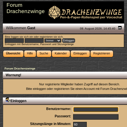
Forum
Drachenzwinge
Willkommen
Gast
08. August 2026, 14:45:40
Bitte
loggen sie sich ein
oder
registrieren sie sich
.
Einloggen mit Benutzername, Passwort und Sitzungslänge
Übersicht
Hilfe
Suche
Kalender
Einloggen
Registrieren
Forum Drachenzwinge
Warnung!
Nur registrierte Mitglieder haben Zugriff auf diesen Bereich.
Bitte einloggen oder
registrieren Sie einen Account
mit Forum Drachenzwi
Einloggen
Benutzername:
Passwort:
Sitzungslänge in Minuten: