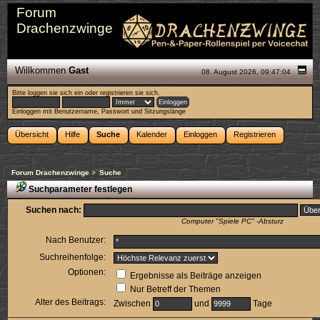
Forum
Drachenzwinge
Willkommen
Gast
08. August 2026, 09:47:04
Bitte
loggen sie sich ein
oder
registrieren sie sich
.
Einloggen mit Benutzername, Passwort und Sitzungslänge
Übersicht
Hilfe
Suche
Kalender
Einloggen
Registrieren
Forum Drachenzwinge
>
Suche
Suchparameter festlegen
Suchen nach:
Computer "Spiele PC" -Absturz
Nach Benutzer:
Suchreihenfolge:
Optionen:
Ergebnisse als Beiträge anzeigen
Nur Betreff der Themen
Alter des Beitrags:
Zwischen
und
Tage