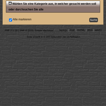
Wählen Sie eine Kategorie aus, in welcher gesucht werden soll
oder durchsuchen Sie alle
Alle markieren
MySQL
PHP
XHTML
RSS
WAP2
SMF 2.0.19
|
SMF © 2020
,
Simple Machines
Seite erstellt in 0.185 Sekunden mit 13 Abfragen.