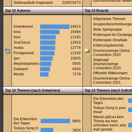
Durchschnittliche Seiten
Seitenaufrufe insgesamt:
226579273
Top 10 Autoren
Top 10 Boards
Allgemeine Themen
Gruppenbeschreibunge
Eisenkessel
24813
Biete Spielgruppe
Iona
16494
Rollenspiel für Einsteige
Irion
13183
Rollenspiel-Smalltalk
ScarSacul
12910
Erfahrungsberichte
Avalia
12778
Drachenzwinge Online
Frostgeneral
12100
Convention 2020
igor
10655
Abgesagt:
Mephistopheles
9505
Drachenzwinge
Convention 2020
Eukaryot
8450
Offizielle Mitteilungen
Montis
7279
Drachenzwinge Online
Convention 2021
Top 10 Themen (nach Antworten)
Top 10 Themen (nach Aufruf
Die Erkenntnis des
Tages
Todays Song in your
Head
Warum gibt es kein
Die Erkenntnis
8865
Thema wo man
des Tages
schreiben kann, was
Todays Song in
man gerade
3824