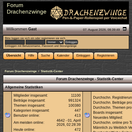
Forum
Drachenzwinge
Willkommen
Gast
07. August 2026, 08:39:49
Bitte
loggen sie sich ein
oder
registrieren sie sich
.
Einloggen mit Benutzername, Passwort und Sitzungslänge
Übersicht
Hilfe
Suche
Kalender
Einloggen
Registrieren
Forum Drachenzwinge
>
Statistik-Center
Forum Drachenzwinge - Statistik-Center
Allgemeine Statistiken
Mitglieder insgesamt:
11100
Durchschn. Registrierun
Beiträge insgesamt:
991324
Durchschn. Beiträge pro
Themen insgesamt:
100380
Durchschn. Themen pro
Kategorien insgesamt:
447
Boards insgesamt:
Benutzer online:
413
Neuestes Mitglied:
4642 - 01. April
Am meisten online:
Durchschn. online pro T
2026, 02:28:39
Männlich zu Weiblich Ver
Heute online:
472