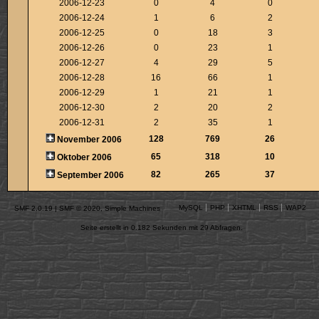
2006-12-23
0
4
0
2006-12-24
1
6
2
2006-12-25
0
18
3
2006-12-26
0
23
1
2006-12-27
4
29
5
2006-12-28
16
66
1
2006-12-29
1
21
1
2006-12-30
2
20
2
2006-12-31
2
35
1
128
769
26
November 2006
65
318
10
Oktober 2006
82
265
37
September 2006
MySQL
PHP
XHTML
RSS
WAP2
SMF 2.0.19
|
SMF © 2020
,
Simple Machines
Seite erstellt in 0.182 Sekunden mit 29 Abfragen.