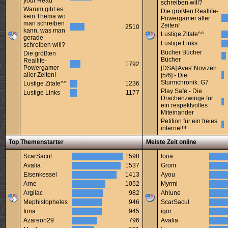
your Head
schreiben will?
Warum gibt es
Die größten Reallife-
kein Thema wo
Powergamer aller
man schreiben
Zeiten!
2510
kann, was man
Lustige Zitate^^
gerade
Lustige Links
schreiben will?
Bücher Bücher
Die größten
Bücher
Reallife-
1792
Powergamer
[DSA] Aves' Novizen
aller Zeiten!
[5/6] - Die
Sturmchronik: G7
Lustige Zitate^^
1236
Play Safe - Die
Lustige Links
1177
Drachenzwinge für
ein respektvolles
Miteinander
Petition für ein freies
internet!!!
Top Themenstarter
Meiste Zeit online
ScarSacul
1598
Iona
Avalia
1537
Grom
Eisenkessel
1413
Ayou
Arne
1052
Myrmi
Argilac
982
Ahlune
Mephistopheles
946
ScarSacul
Iona
945
igor
Azareon29
796
Avalia