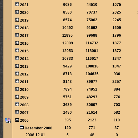
6036
44510
1075
2021
8530
70737
2025
2020
8574
75062
2245
2019
10492
91692
1609
2018
11895
99688
1796
2017
12009
114732
1877
2016
12053
118001
1872
2015
10733
116617
1347
2014
9429
108818
1047
2013
8713
104635
936
2012
8143
89677
2257
2011
7894
74951
884
2010
5751
48293
776
2009
3639
30607
703
2008
2480
21614
582
2007
395
2123
110
2006
120
771
37
Dezember 2006
2006-12-01
5
48
0