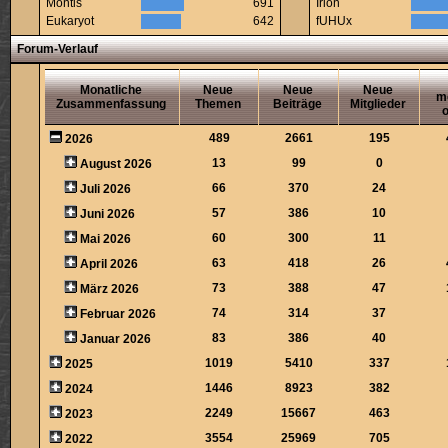
Montis
691
Irion
Eukaryot
642
fUHUx
Forum-Verlauf
Monatliche
Neue
Neue
Neue
m
Zusammenfassung
Themen
Beiträge
Mitglieder
o
489
2661
195
2026
13
99
0
August 2026
66
370
24
Juli 2026
57
386
10
Juni 2026
60
300
11
Mai 2026
63
418
26
April 2026
73
388
47
März 2026
74
314
37
Februar 2026
83
386
40
Januar 2026
1019
5410
337
2025
1446
8923
382
2024
2249
15667
463
2023
3554
25969
705
2022