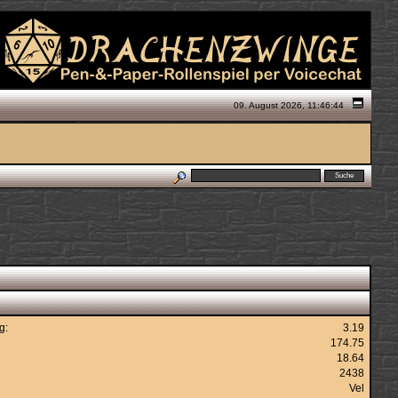
09. August 2026, 11:46:44
g:
3.19
174.75
18.64
2438
Vel