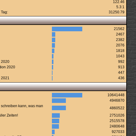
122.46
5.3:1
 Tag:
31250.79
21562
2467
2382
2076
1818
1043
n 2020
992
tion 2020
913
447
n 2021
436
10641448
4946870
 schreiben kann, was man
4860522
ler Zeiten!
2751026
2515578
2480648
927033