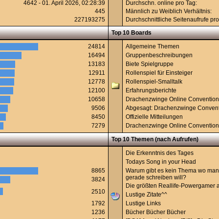
4642 - 01. April 2026, 02:28:39
Durchschn. online pro Tag:
445
Männlich zu Weiblich Verhältnis:
227193275
Durchschnittliche Seitenaufrufe pro
Top 10 Boards
24814
Allgemeine Themen
16494
Gruppenbeschreibungen
13183
Biete Spielgruppe
12911
Rollenspiel für Einsteiger
12778
Rollenspiel-Smalltalk
12100
Erfahrungsberichte
10658
Drachenzwinge Online Conventio
9506
Abgesagt: Drachenzwinge Conven
8450
Offizielle Mitteilungen
7279
Drachenzwinge Online Conventio
Top 10 Themen (nach Aufrufen)
Die Erkenntnis des Tages
Todays Song in your Head
8865
Warum gibt es kein Thema wo man
gerade schreiben will?
3824
Die größten Reallife-Powergamer al
2510
Lustige Zitate^^
1792
Lustige Links
1236
Bücher Bücher Bücher