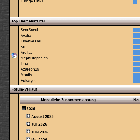
Lustige Links
Top Themenstarter
ScarSacul
Avalia
Eisenkessel
Arne
Argilac
Mephistopheles
Iona
Azareon29
Montis
Eukaryot
Forum-Verlauf
Monatliche Zusammenfassung
Ne
2026
August 2026
Juli 2026
Juni 2026
Mai 2026