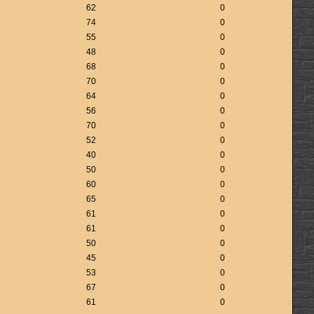
62
0
74
0
55
0
48
0
68
0
70
0
64
0
56
0
70
0
52
0
40
0
50
0
60
0
65
0
61
0
61
0
50
0
45
0
53
0
67
0
61
0