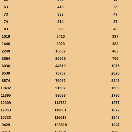
63
418
26
73
388
47
74
314
37
83
386
40
1019
5410
337
1446
8923
382
2249
15667
463
3554
25969
705
6036
44510
1075
8530
70737
2025
8574
75062
2245
10492
91692
1609
11895
99688
1796
12009
114732
1877
12053
118001
1872
10733
116617
1347
9429
108818
1047