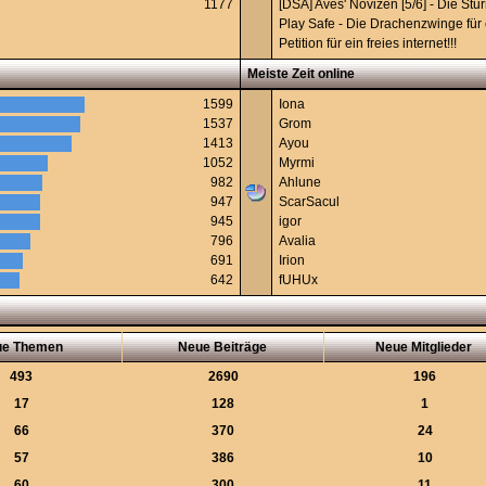
1177
[DSA] Aves' Novizen [5/6] - Die St
Play Safe - Die Drachenzwinge für 
Petition für ein freies internet!!!
Meiste Zeit online
1599
Iona
1537
Grom
1413
Ayou
1052
Myrmi
982
Ahlune
947
ScarSacul
945
igor
796
Avalia
691
Irion
642
fUHUx
ue Themen
Neue Beiträge
Neue Mitglieder
493
2690
196
17
128
1
66
370
24
57
386
10
60
300
11