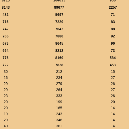
8713
104635
936
8143
89677
2257
482
5697
71
716
7220
83
742
7642
88
706
7880
92
673
8645
96
664
8212
73
776
8160
584
722
7828
453
30
212
15
16
234
27
29
279
26
29
264
27
23
333
26
20
199
20
20
165
14
19
243
14
29
346
14
40
361
14