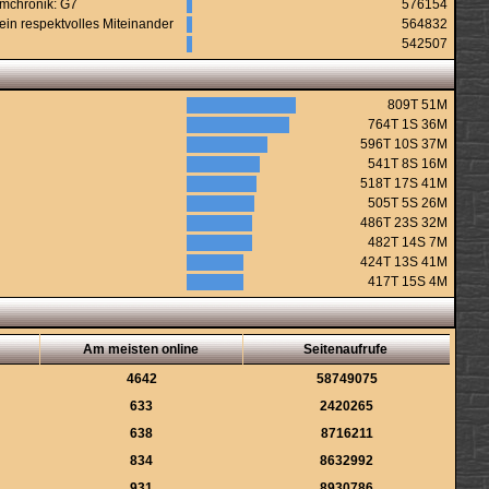
urmchronik: G7
576154
ein respektvolles Miteinander
564832
542507
809T 51M
764T 1S 36M
596T 10S 37M
541T 8S 16M
518T 17S 41M
505T 5S 26M
486T 23S 32M
482T 14S 7M
424T 13S 41M
417T 15S 4M
Am meisten online
Seitenaufrufe
4642
58749075
633
2420265
638
8716211
834
8632992
931
8930786