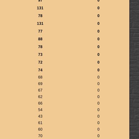
97
0
131
0
78
0
131
0
77
0
88
0
78
0
73
0
72
0
74
0
68
0
69
0
67
0
62
0
66
0
54
0
43
0
61
0
60
0
70
0