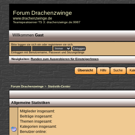
Forum Drachenzwinge
www.drachenzwinge.de
Teamspeakserver TS 3: drachenzwinge.de:9987
Willkommen
Gast
Bitte
loggen sie sich ein
oder
registrieren sie sich
.
Einloggen mit Benutzername, Passwort und Sitzungslänge
Neuigkeiten:
Runden zum Ausprobieren für EinsteigerInnen
Übersicht
Hilfe
Suche
Kal
Forum Drachenzwinge
>
Statistik-Center
Allgemeine Statistiken
Mitglieder insgesamt:
Beiträge insgesamt:
Themen insgesamt:
Kategorien insgesamt:
Benutzer online: