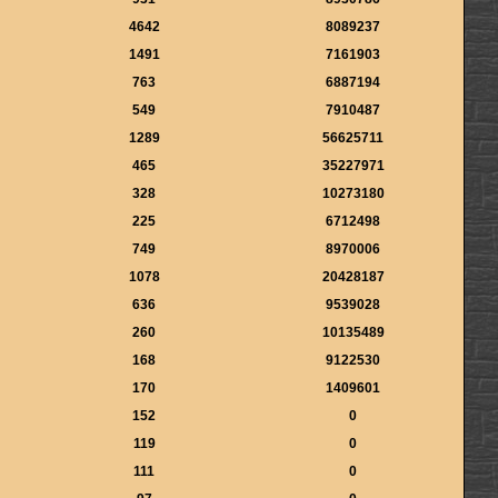
4642
8089237
1491
7161903
763
6887194
549
7910487
1289
56625711
465
35227971
328
10273180
225
6712498
749
8970006
1078
20428187
636
9539028
260
10135489
168
9122530
170
1409601
152
0
119
0
111
0