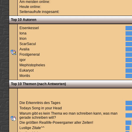
Am meisten online:
Heute online:
Seitenaufrufe insgesamt:
Top 10 Autoren
Eisenkessel
Iona
Irion
ScarSacul
Avalia
Frostgeneral
igor
Mephistopheles
Eukaryot
Montis
Top 10 Themen (nach Antworten)
Die Erkenntnis des Tages
Todays Song in your Head
Warum gibt es kein Thema wo man schreiben kann, was man
gerade schreiben will?
Die größten Reallife-Powergamer aller Zeiten!
Lustige Zitate^^