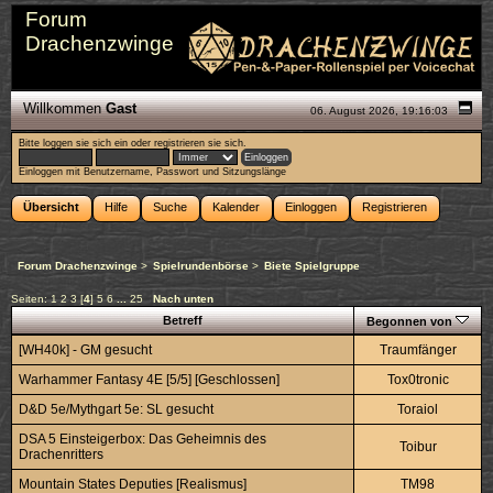
Forum
Drachenzwinge
Willkommen
Gast
06. August 2026, 19:16:03
Bitte
loggen sie sich ein
oder
registrieren sie sich
.
Einloggen mit Benutzername, Passwort und Sitzungslänge
Übersicht
Hilfe
Suche
Kalender
Einloggen
Registrieren
Forum Drachenzwinge
>
Spielrundenbörse
>
Biete Spielgruppe
Seiten:
1
2
3
[
4
]
5
6
...
25
Nach unten
Betreff
Begonnen von
[WH40k] - GM gesucht
Traumfänger
Warhammer Fantasy 4E [5/5] [Geschlossen]
Tox0tronic
D&D 5e/Mythgart 5e: SL gesucht
Toraiol
DSA 5 Einsteigerbox: Das Geheimnis des
Toibur
Drachenritters
Mountain States Deputies [Realismus]
TM98