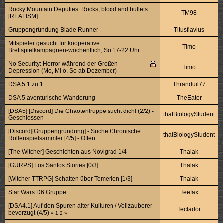
Rocky Mountain Deputies: Rocks, blood and bullets
TM98
[REALISM]
Gruppengründung Blade Runner
Titusflavius
Mitspieler gesucht für kooperative
Timo
Brettspielkampagnen-wöchentlich, So 17-22 Uhr
No Security: Horror während der Großen
Timo
Depression (Mo, Mi o. So ab Dezember)
DSA 5 1 zu 1
Thranduil77
DSA 5 aventurische Wanderung
TheEater
[DSA5] [Discord] Die Chaotentruppe sucht dich! (2/2) -
thatBiologyStudent
Geschlossen -
[Discord][Gruppengründung] - Suche Chronische
thatBiologyStudent
Rollenspielsammler [4/5] - Offen
[The Witcher] Geschichten aus Novigrad 1/4
Thalak
[GURPS] Los Santos Stories [0/3]
Thalak
[Witcher TTRPG] Schatten über Temerien [1/3]
Thalak
Star Wars D6 Gruppe
Teefax
[DSA4.1] Auf den Spuren alter Kulturen / Vollzauberer
Teclador
bevorzugt (4/5)
«
1
2
»