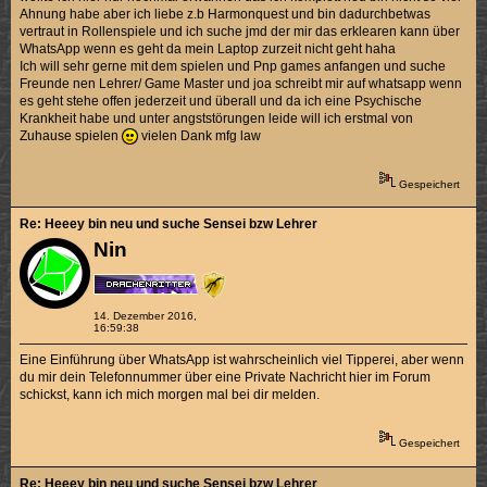
Ahnung habe aber ich liebe z.b Harmonquest und bin dadurchbetwas
vertraut in Rollenspiele und ich suche jmd der mir das erklearen kann über
WhatsApp wenn es geht da mein Laptop zurzeit nicht geht haha
Ich will sehr gerne mit dem spielen und Pnp games anfangen und suche
Freunde nen Lehrer/ Game Master und joa schreibt mir auf whatsapp wenn
es geht stehe offen jederzeit und überall und da ich eine Psychische
Krankheit habe und unter angststörungen leide will ich erstmal von
Zuhause spielen
vielen Dank mfg law
Gespeichert
Re: Heeey bin neu und suche Sensei bzw Lehrer
Nin
14. Dezember 2016,
16:59:38
Eine Einführung über WhatsApp ist wahrscheinlich viel Tipperei, aber wenn
du mir dein Telefonnummer über eine Private Nachricht hier im Forum
schickst, kann ich mich morgen mal bei dir melden.
Gespeichert
Re: Heeey bin neu und suche Sensei bzw Lehrer