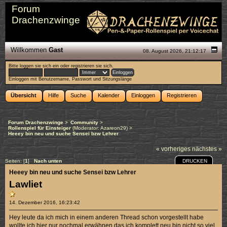
Forum
Drachenzwinge
Willkommen
Gast
08. August 2026, 21:12:17
Bitte
loggen sie sich ein
oder
registrieren sie sich
.
Einloggen mit Benutzername, Passwort und Sitzungslänge
Übersicht
Hilfe
Suche
Kalender
Einloggen
Registrieren
Forum Drachenzwinge
>
Community
>
Rollenspiel für Einsteiger
(Moderator:
Azareon29
) >
Heeey bin neu und suche Sensei bzw Lehrer
« vorheriges
nächstes »
DRUCKEN
Seiten: [
1
]
Nach unten
Heeey bin neu und suche Sensei bzw Lehrer
Lawliet
14. Dezember 2016, 16:23:42
Hey leute da ich mich in einem anderen Thread schon vorgestellt habe
wollte ich hier nur nochmal erwähnen das ich komplett neu bin nicht so viel