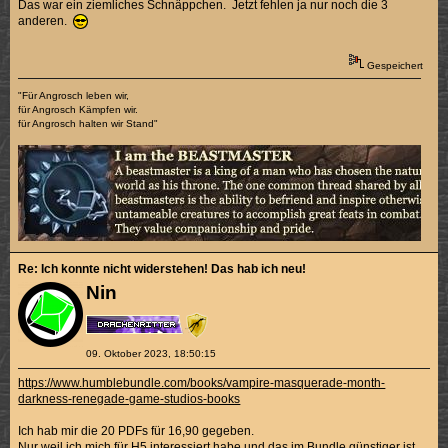
Das war ein ziemliches Schnäppchen. Jetzt fehlen ja nur noch die 3
anderen.
Gespeichert
"Für Angrosch leben wir,
für Angrosch Kämpfen wir.
für Angrosch halten wir Stand"
Re: Ich konnte nicht widerstehen! Das hab ich neu!
Nin
09. Oktober 2023, 18:50:15
https://www.humblebundle.com/books/vampire-masquerade-month-
darkness-renegade-game-studios-books
Ich hab mir die 20 PDFs für 16,90 gegeben.
Nur weil ich mich für H5 interessiert habe und das im Bundle günstiger ist