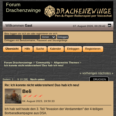
Forum
Drachenzwinge
Willkommen
Gast
07. August 2026, 00:29:42
Bitte
loggen sie sich ein
oder
registrieren sie sich
.
Einloggen mit Benutzername, Passwort und Sitzungslänge
Übersicht
Hilfe
Suche
Kalender
Einloggen
Registrieren
Forum Drachenzwinge
>
Community
>
Allgemeine Themen
>
Ich konnte nicht widerstehen! Das hab ich neu!
« vorheriges
nächstes »
DRUCKEN
Seiten:
1
...
9
10
[
11
]
Nach unten
Re: Ich konnte nicht widerstehen! Das hab ich neu!
Beli
04. August 2023, 19:50:33
Ich hab seit heute den 3. Teil "Invasion der Verdammten" der 4-teiligen
Borbaradkampagne aus DSA.