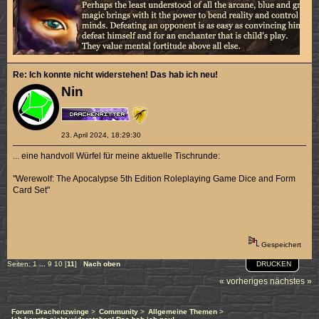
Re: Ich konnte nicht widerstehen! Das hab ich neu!
Nin
23. April 2024, 18:29:30
... eine handvoll Würfel für meine aktuelle Tischrunde:
"Werewolf: The Apocalypse 5th Edition Roleplaying Game Dice and Form
Card Set"
Gespeichert
DRUCKEN
Seiten:
1
...
9
10
[
11
]
Nach oben
« vorheriges
nächstes »
Forum Drachenzwinge
>
Community
>
Allgemeine Themen
>