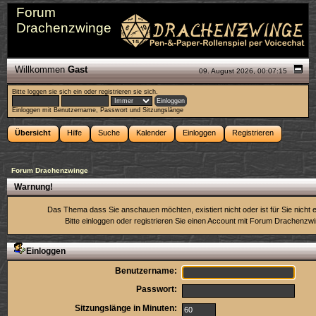
Forum
Drachenzwinge
Willkommen
Gast
09. August 2026, 00:07:15
Bitte
loggen sie sich ein
oder
registrieren sie sich
.
Einloggen mit Benutzername, Passwort und Sitzungslänge
Übersicht
Hilfe
Suche
Kalender
Einloggen
Registrieren
Forum Drachenzwinge
Warnung!
Das Thema dass Sie anschauen möchten, existiert nicht oder ist für Sie nicht 
Bitte einloggen oder
registrieren Sie einen Account
mit Forum Drachenzwi
Einloggen
Benutzername:
Passwort:
Sitzungslänge in Minuten: