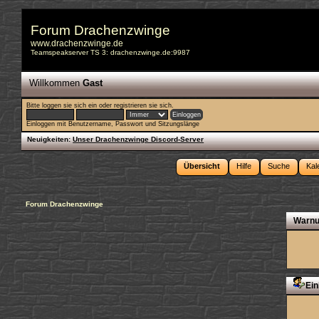
Forum Drachenzwinge
www.drachenzwinge.de
Teamspeakserver TS 3: drachenzwinge.de:9987
Willkommen
Gast
Bitte
loggen sie sich ein
oder
registrieren sie sich
.
Einloggen mit Benutzername, Passwort und Sitzungslänge
Neuigkeiten:
Unser Drachenzwinge Discord-Server
Übersicht
Hilfe
Suche
Kal
Forum Drachenzwinge
Warnu
Ein