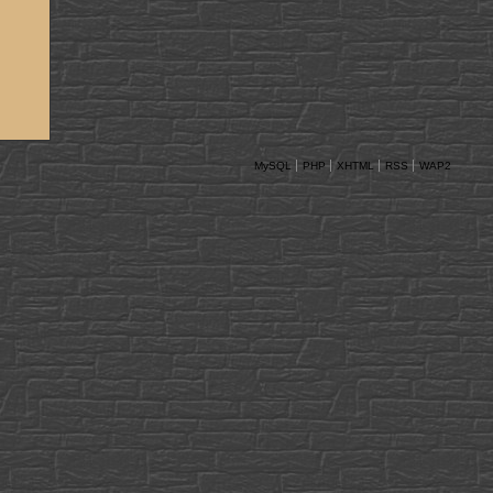
MySQL
PHP
XHTML
RSS
WAP2