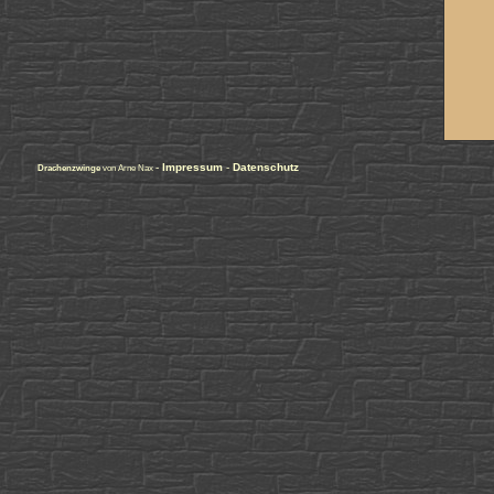
-
Impressum
-
Datenschutz
Drachenzwinge
von Arne Nax