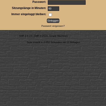
Passwort:
Sitzungslänge in Minuten:
Immer eingeloggt bleiben:
Passwort vergessen?
SMF 2.0.19
|
SMF © 2020
,
Simple Machines
Seite erstellt in 0.052 Sekunden mit 12 Abfragen.