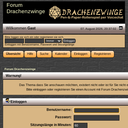
Forum
Drachenzwinge
Willkommen
Gast
07. August 2026, 20:37:02
Bitte
loggen sie sich ein
oder
registrieren sie sich
.
Einloggen mit Benutzername, Passwort und Sitzungslänge
Übersicht
Hilfe
Suche
Kalender
Einloggen
Registrieren
Forum Drachenzwinge
Warnung!
Das Thema dass Sie anschauen möchten, existiert nicht oder ist für Sie nicht 
Bitte einloggen oder
registrieren Sie einen Account
mit Forum Drachenzwi
Einloggen
Benutzername:
Passwort:
Sitzungslänge in Minuten: