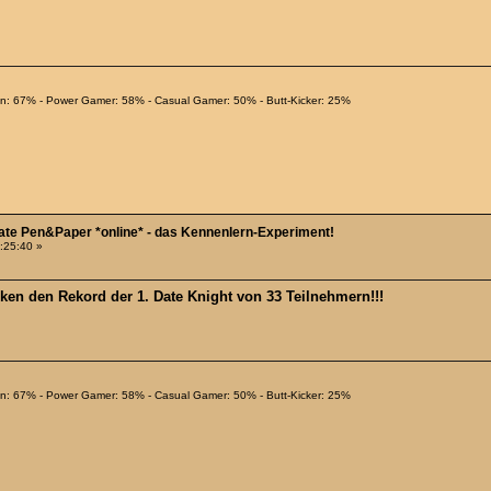
ian: 67% - Power Gamer: 58% - Casual Gamer: 50% - Butt-Kicker: 25%
Date Pen&Paper *online* - das Kennenlern-Experiment!
4:25:40 »
en den Rekord der 1. Date Knight von 33 Teilnehmern!!!
ian: 67% - Power Gamer: 58% - Casual Gamer: 50% - Butt-Kicker: 25%