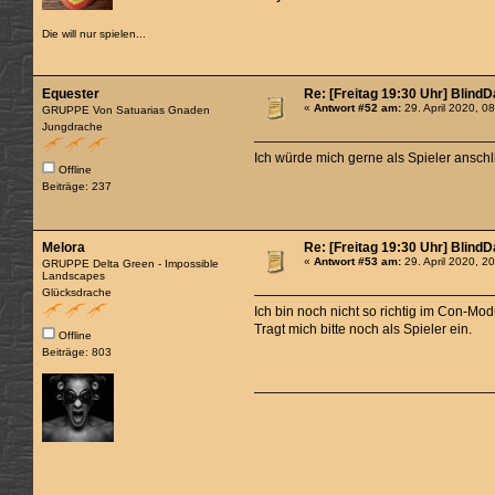
Die will nur spielen...
Equester
Re: [Freitag 19:30 Uhr] Blind
«
Antwort #52 am:
29. April 2020, 0
GRUPPE Von Satuarias Gnaden
Jungdrache
Ich würde mich gerne als Spieler ansch
Offline
Beiträge: 237
Melora
Re: [Freitag 19:30 Uhr] Blind
«
Antwort #53 am:
29. April 2020, 2
GRUPPE Delta Green - Impossible
Landscapes
Glücksdrache
Ich bin noch nicht so richtig im Con-Mod
Tragt mich bitte noch als Spieler ein.
Offline
Beiträge: 803