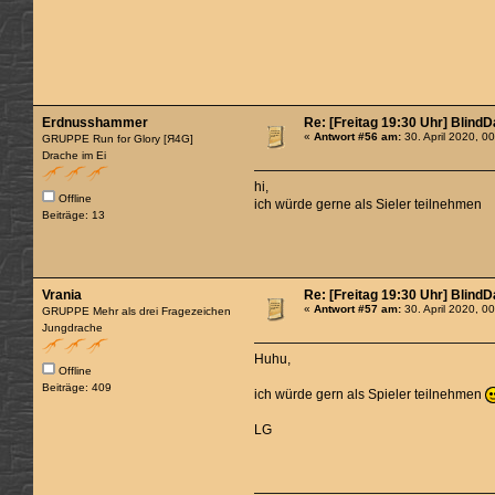
Erdnusshammer
Re: [Freitag 19:30 Uhr] Blind
«
Antwort #56 am:
30. April 2020, 0
GRUPPE Run for Glory [Я4G]
Drache im Ei
hi,
Offline
ich würde gerne als Sieler teilnehmen
Beiträge: 13
Vrania
Re: [Freitag 19:30 Uhr] Blind
«
Antwort #57 am:
30. April 2020, 0
GRUPPE Mehr als drei Fragezeichen
Jungdrache
Huhu,
Offline
Beiträge: 409
ich würde gern als Spieler teilnehmen
LG