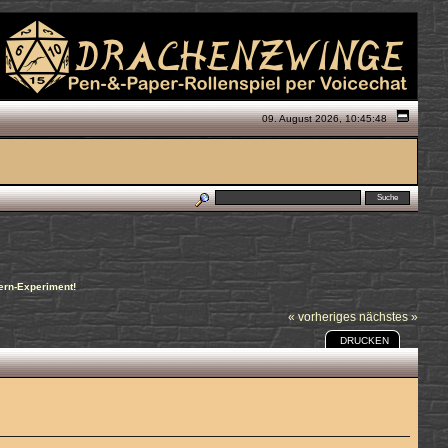
09. August 2026, 10:45:48
lern-Experiment!
« vorheriges
nächstes »
DRUCKEN