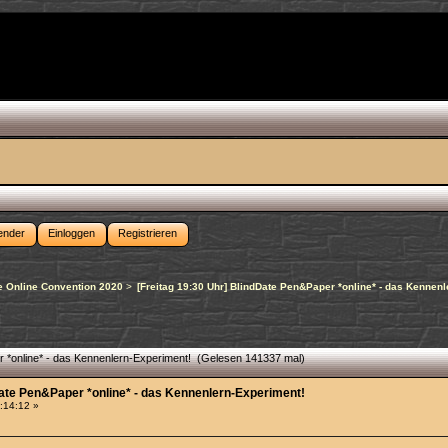
ender
Einloggen
Registrieren
 Online Convention 2020
>
[Freitag 19:30 Uhr] BlindDate Pen&Paper *online* - das Kennen
r *online* - das Kennenlern-Experiment! (Gelesen 141337 mal)
Date Pen&Paper *online* - das Kennenlern-Experiment!
4:14:12 »