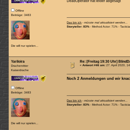
DeadOperator hat leider abgesagt
Offline
Beiträge: 3483
Das bin ich
-
müsste mal aktualisiert werden...
Storyteller: 83%
- Method Actor: 71% - Tactic
Die will nur spielen...
Yariloira
Re: [Freitag 19:30 Uhr] Blind
«
Antwort #46 am:
27. April 2020, 1
Drachenritter
Kaiserdrache
Noch 2 Anmeldungen und wir knack
Offline
Beiträge: 3483
Das bin ich
-
müsste mal aktualisiert werden...
Storyteller: 83%
- Method Actor: 71% - Tactic
Die will nur spielen...