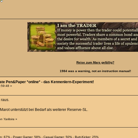
Reise zum Mars gefällig?
1984 was a warning, not an instruction manual!
Date Pen&Paper *online* - das Kennenlern-Experiment!
0:59:48 »
 raus.
. Marot unterstützt bei Bedarf als weiterer Reserve-SL.
n Yariloira
»
ian: 67% - Power Gamer: 58% - Casual Gamer: 50% - Butt-Kicker: 25%