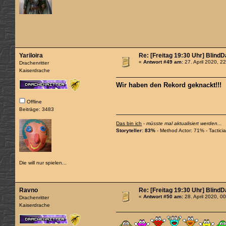
Yariloira
Re: [Freitag 19:30 Uhr] Blind
«
Antwort #49 am:
27. April 2020, 2
Drachenritter
Kaiserdrache
Wir haben den Rekord geknackt!!!
Offline
Beiträge: 3483
Das bin ich
-
müsste mal aktualisiert werden...
Storyteller: 83%
- Method Actor: 71% - Tactic
Die will nur spielen...
Ravno
Re: [Freitag 19:30 Uhr] Blind
«
Antwort #50 am:
28. April 2020, 0
Drachenritter
Kaiserdrache