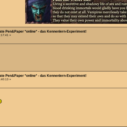
Date Pen&Paper *online* - das Kennenlern-Experiment!
0:17:41 »
Date Pen&Paper *online* - das Kennenlern-Experiment!
0:40:13 »