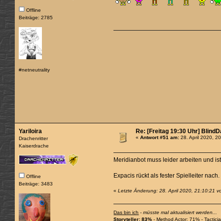
Offline
Beiträge: 2785
#netneutrality
Yariloira
Re: [Freitag 19:30 Uhr] Blind
«
Antwort #51 am:
28. April 2020, 2
Drachenritter
Kaiserdrache
Meridianbot muss leider arbeiten und ist
Expacis rückt als fester Spielleiter nach
Offline
Beiträge: 3483
«
Letzte Änderung: 28. April 2020, 21:10:21 vo
Das bin ich
-
müsste mal aktualisiert werden...
Storyteller: 83%
- Method Actor: 71% - Tactic