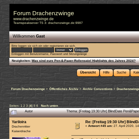
Forum Drachenzwinge
www.drachenzwinge.de
Teamspeakserver TS 3: drachenzwinge.de:9987
Willkommen
Gast
Bitte
loggen sie sich ein
oder
registrieren sie sich
.
Einloggen mit Benutzername, Passwort und Sitzungslänge
Neuigkeiten:
Was sind eure Pen-&-Paper-Rollenspiel Highlights des Jahres 2024?
Übersicht
Hilfe
Suche
Kal
Forum Drachenzwinge
>
Öffentliches Archiv
>
Archiv Conventions
>
Drachenzwinge
Seiten:
1
2
3
[
4
]
5
6
Nach unten
Autor
Thema: [Freitag 19:30 Uhr] BlindDate Pen&Pape
Yariloira
Re: [Freitag 19:30 Uhr] Blind
«
Antwort #45 am:
27. April 2020, 1
Drachenritter
Kaiserdrache