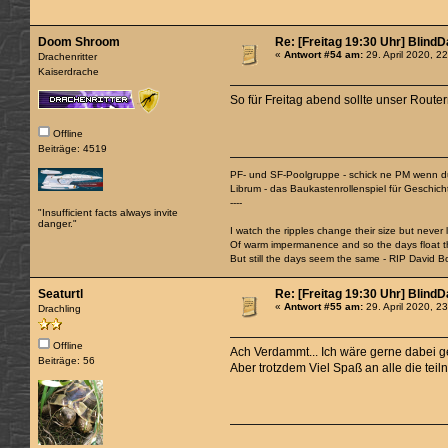
Doom Shroom
Re: [Freitag 19:30 Uhr] Blind
«
Antwort #54 am:
29. April 2020, 2
Drachenritter
Kaiserdrache
So für Freitag abend sollte unser Routern
Offline
Beiträge: 4519
PF- und SF-Poolgruppe - schick ne PM wenn du
Librum - das Baukastenrollenspiel für Geschic
----
"Insufficient facts always invite
danger."
I watch the ripples change their size but never
Of warm impermanence and so the days float 
But still the days seem the same - RIP David B
Seaturtl
Re: [Freitag 19:30 Uhr] Blind
«
Antwort #55 am:
29. April 2020, 2
Drachling
Offline
Ach Verdammt... Ich wäre gerne dabei 
Beiträge: 56
Aber trotzdem Viel Spaß an alle die tei