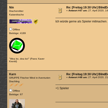
Nin
Re: [Freitag 19:30 Uhr] Blind
«
Antwort #47 am:
27. April 2020, 1
Drachenritter
Kaiserdrache
Ich würde gerne als Spieler mitmachen.
Offline
Beiträge: 4189
"Wea ko, dea ko!" (Franz Xaver
Krenkl)
Karn
Re: [Freitag 19:30 Uhr] Blind
«
Antwort #48 am:
27. April 2020, 2
GRUPPE Frischer Wind in Aventurien
Drachling
+1 Spieler
Offline
Beiträge: 67