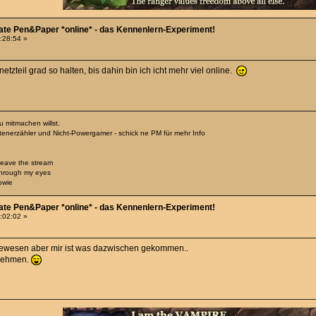
Date Pen&Paper *online* - das Kennenlern-Experiment!
2:28:54 »
etzteil grad so halten, bis dahin bin ich icht mehr viel online.
 mitmachen willst.
htenerzähler und Nicht-Powergamer - schick ne PM für mehr Info
 leave the stream
through my eyes
owie
Date Pen&Paper *online* - das Kennenlern-Experiment!
3:02:02 »
gewesen aber mir ist was dazwischen gekommen..
lnehmen.