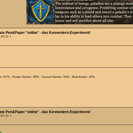
Date Pen&Paper *online* - das Kennenlern-Experiment!
2:42:11 »
ian: 67% - Power Gamer: 58% - Casual Gamer: 50% - Butt-Kicker: 25%
Date Pen&Paper *online* - das Kennenlern-Experiment!
0:07:21 »