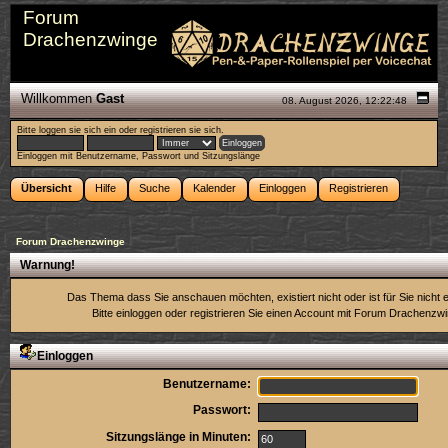
Forum
Drachenzwinge
Willkommen
Gast
08. August 2026, 12:22:48
Bitte
loggen sie sich ein
oder
registrieren sie sich
.
Einloggen mit Benutzername, Passwort und Sitzungslänge
Übersicht
Hilfe
Suche
Kalender
Einloggen
Registrieren
Forum Drachenzwinge
Warnung!
Das Thema dass Sie anschauen möchten, existiert nicht oder ist für Sie nicht 
Bitte einloggen oder
registrieren Sie einen Account
mit Forum Drachenzwi
Einloggen
Benutzername:
Passwort:
Sitzungslänge in Minuten: