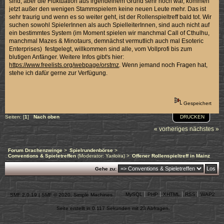
sind, aber die Fluktuation aus irgendeinem Grund sehr hoch war, kommen
jetzt außer den wenigen Stammspielern keine neuen Leute mehr. Das ist
sehr traurig und wenn es so weiter geht, ist der Rollenspieltreff bald tot. Wir
suchen sowohl SpielerInnen als auch SpielleiterInnen, sind auch nicht auf
ein bestimmtes System (im Moment spielen wir manchmal Call of Cthulhu,
manchmal Mazes & Minotaurs, demnächst vermutlich auch mal Esoteric
Enterprises) festgelegt, willkommen sind alle, vom Vollprofi bis zum
blutigen Anfänger. Weitere Infos gibt's hier:
https://www.freelists.org/webpage/orstmz
. Wenn jemand noch Fragen hat,
stehe ich dafür gerne zur Verfügung.
Gespeichert
DRUCKEN
Seiten: [
1
]
Nach oben
« vorheriges
nächstes »
Forum Drachenzwinge
>
Spielrundenbörse
>
Conventions & Spieletreffen
(Moderator:
Yariloira
) >
Offener Rollenspieltreff in Mainz
Gehe zu:
MySQL
PHP
XHTML
RSS
WAP2
SMF 2.0.19
|
SMF © 2020
,
Simple Machines
Seite erstellt in 0.117 Sekunden mit 23 Abfragen.