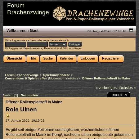
Forum
Drachenzwinge
Willkommen
Gast
06. August 2026, 17:45:16
Bitte
loggen sie sich ein
oder
registrieren sie sich
.
Einloggen mit Benutzername, Passwort und Sitzungslänge
Übersicht
Hilfe
Suche
Kalender
Einloggen
Registrieren
Forum Drachenzwinge
>
Spielrundenbörse
>
Conventions & Spieletreffen
(Moderator:
Yariloira
) >
Offener Rollenspieltreff in Mainz
« vorheriges
nächstes »
DRUCKEN
Seiten: [
1
]
Nach unten
Offener Rollenspieltreff in Mainz
Role Ulnen
27. Januar 2020, 19:19:02
Es gibt seit einiger Zeit einen sonntäglichen, wöchentlichen offenen
Rollenspieltreff in Mainz im Peng!, nachdem schon einige Leute gekommen