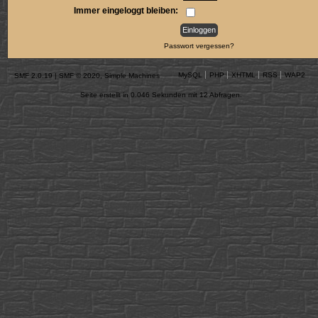
Immer eingeloggt bleiben:
Passwort vergessen?
MySQL
PHP
XHTML
RSS
WAP2
SMF 2.0.19
|
SMF © 2020
,
Simple Machines
Seite erstellt in 0.046 Sekunden mit 12 Abfragen.