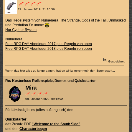
29. Januar 2019, 21:10:56
Das Regelsystem von Numenera, The Strange, Gods of the Fall, Unmasked
und Predation für umme
Nur Cypher System
Numenera:
Free RPG DAY Abenteuer 2017 plus Regeln von oben
Free RPG DAY Abenteuer 2018 plus Regeln von oben
Gespeichert
Wenn das hier alles zu lange dauert, haben wir ja immer noch den Sprengstoff...
Re: Kostenlose Rollenspiele, Demos und Quickstarter
Mira
08. Oktober 2022, 09:45:45
Für
Liminal
gibt es (alles auf englisch) den
Quickstarter
,
das Zusatz-PDF
"Welcome to the South Side"
und den
Characterbogen