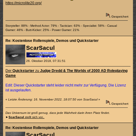
https://microlite20.org/
Gespeichert
Storyteller: 88% - Method Actor: 79% - Tactician: 63% - Specialist: 58% - Casual
Gamer: 46% - Butt-Kicker: 25% - Power Gamer: 21%
Re: Kostenlose Rollenspiele, Demos und Quickstarter
ScarSacul
26. Oktober 2018, 07:31:51
Der
Quickstarter
zu
Judge Dredd & The Worlds of 2000 AD Roleplaying
Game
Edit: Dieser Quickstarter steht leider nicht mehr zur Verfügung. Die Lizenz
ist ausgelaufen.
«
Letzte Änderung: 16. November 2022, 18:07:50 von ScarSacul
»
Gespeichert
Das Universum ist groß genug, dass jede Wahrheit darin ihren Platz findet.
►
ScarSacul
stellt sich vor..
Re: Kostenlose Rollenspiele, Demos und Quickstarter
ScarSacul