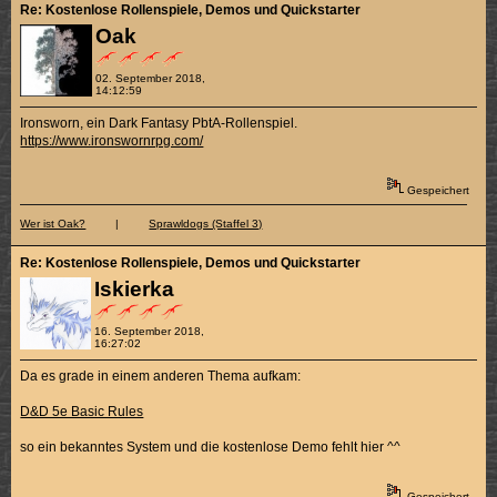
Re: Kostenlose Rollenspiele, Demos und Quickstarter
Oak
02. September 2018,
14:12:59
Ironsworn, ein Dark Fantasy PbtA-Rollenspiel.
https://www.ironswornrpg.com/
Gespeichert
Wer ist Oak?
|
Sprawldogs (Staffel 3)
Re: Kostenlose Rollenspiele, Demos und Quickstarter
Iskierka
16. September 2018,
16:27:02
Da es grade in einem anderen Thema aufkam:
D&D 5e Basic Rules
so ein bekanntes System und die kostenlose Demo fehlt hier ^^
Gespeichert