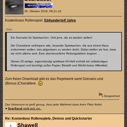
26. Oktober 2018, 08:21:10
Kostenloses Rollenspiel:
Einhundertelf Jahre
Zitat
Ein Szenario für Spielsachen. Und jene, die es werden wollen!
Die Charaktere verkörpern alte, beseelte Spielsachen, die aus einem Haus
entkommen wollen, das abgerissen zu werden droht. Dabei stellen sie fest, dass
sie nicht alleine sind. Eine abenteuerliche Rettungsaktion beginnt …
Dieses 20-seitige, eigenständig spielbare A5-Heft enthält ein vollständiges
Rollenspiel und benötigt außer Papier, Bleistift und Würfel keine Hilfsmittel.
Zum freien Download gibt es das Regelwerk samt Szenario und
(Bonus-)Charaktere.
Gespeichert
Das Universum ist groß genug, dass jede Wahrheit darin ihren Platz findet.
►
ScarSacul
stellt sich vor..
Re: Kostenlose Rollenspiele, Demos und Quickstarter
Shawell