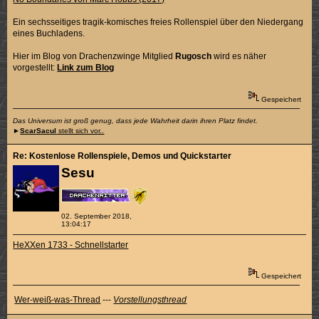
Ein sechsseitiges tragik-komisches freies Rollenspiel über den Niedergang
eines Buchladens.
Hier im Blog von Drachenzwinge Mitglied
Rugosch
wird es näher
vorgestellt:
Link zum Blog
Gespeichert
Das Universum ist groß genug, dass jede Wahrheit darin ihren Platz findet.
►
ScarSacul
stellt sich vor..
Re: Kostenlose Rollenspiele, Demos und Quickstarter
Sesu
02. September 2018,
13:04:17
HeXXen 1733 - Schnellstarter
Gespeichert
Wer-weiß-was-Thread
---
Vorstellungsthread