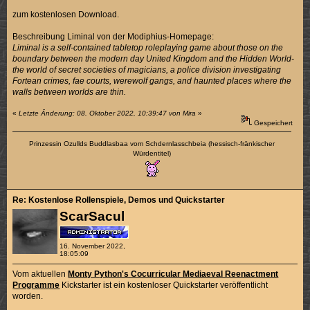
zum kostenlosen Download.
Beschreibung Liminal von der Modiphius-Homepage:
Liminal is a self-contained tabletop roleplaying game about those on the
boundary between the modern day United Kingdom and the Hidden World-
the world of secret societies of magicians, a police division investigating
Fortean crimes, fae courts, werewolf gangs, and haunted places where the
walls between worlds are thin.
«
Letzte Änderung: 08. Oktober 2022, 10:39:47 von Mira
»
Gespeichert
Prinzessin Ozullds Buddlasbaa vom Schdernlasschbeia (hessisch-fränkischer
Würdentitel)
Re: Kostenlose Rollenspiele, Demos und Quickstarter
ScarSacul
16. November 2022,
18:05:09
Vom aktuellen
Monty Python's Cocurricular Mediaeval Reenactment
Programme
Kickstarter ist ein kostenloser Quickstarter veröffentlicht
worden.