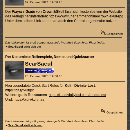
09. Februar 2024, 19:30:23
Der
Players Guide
von
Crown&Skull
lässt sich kostenlos von der Website
des Verlags herunterladen:
https://www.runehammer.online/crown-skull-rpg
Unter dem selben Link kann man auch den Charaktergenerator nutzen.
Gespeichert
Das Universum ist groß genug, dass jede Wahrheit darin ihren Platz findet.
►
ScarSacul
stellt sich vor..
Re: Kostenlose Rollenspiele, Demos und Quickstarter
ScarSacul
25. Februar 2025, 19:38:00
Neu geupdatete Quick Start Rules für
Kult - Divinity Lost
:
https://bit.ly/kultqsr
Weitere gratis Ressourcen:
https://kultdivinitylost.com/resources/
Und:
https://bit.ly/kultmas
Gespeichert
Das Universum ist groß genug, dass jede Wahrheit darin ihren Platz findet.
►
ScarSacul
stellt sich vor..