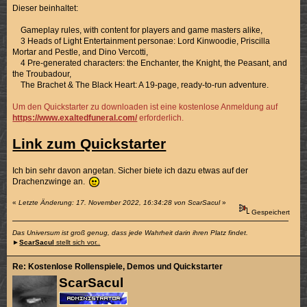
Dieser beinhaltet:
Gameplay rules, with content for players and game masters alike,
3 Heads of Light Entertainment personae: Lord Kinwoodie, Priscilla
Mortar and Pestle, and Dino Vercotti,
4 Pre-generated characters: the Enchanter, the Knight, the Peasant, and
the Troubadour,
The Brachet & The Black Heart: A 19-page, ready-to-run adventure.
Um den Quickstarter zu downloaden ist eine kostenlose Anmeldung auf
https://www.exaltedfuneral.com/
erforderlich.
Link zum Quickstarter
Ich bin sehr davon angetan. Sicher biete ich dazu etwas auf der
Drachenzwinge an.
«
Letzte Änderung: 17. November 2022, 16:34:28 von ScarSacul
»
Gespeichert
Das Universum ist groß genug, dass jede Wahrheit darin ihren Platz findet.
►
ScarSacul
stellt sich vor..
Re: Kostenlose Rollenspiele, Demos und Quickstarter
ScarSacul