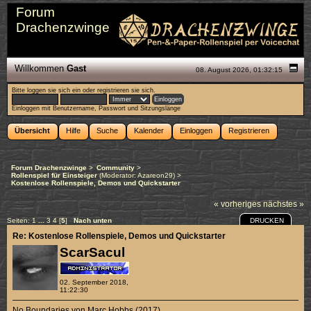
Forum
Drachenzwinge
Willkommen
Gast
08. August 2026, 01:32:15
Bitte
loggen sie sich ein
oder
registrieren sie sich
.
Einloggen mit Benutzername, Passwort und Sitzungslänge
Übersicht
Hilfe
Suche
Kalender
Einloggen
Registrieren
Forum Drachenzwinge
>
Community
>
Rollenspiel für Einsteiger
(Moderator:
Azareon29
) >
Kostenlose Rollenspiele, Demos und Quickstarter
« vorheriges
nächstes »
DRUCKEN
Seiten:
1
...
3
4
[
5
]
Nach unten
Re: Kostenlose Rollenspiele, Demos und Quickstarter
ScarSacul
02. September 2018,
11:22:30
No Boundaries von Marc Hobbs (2017)