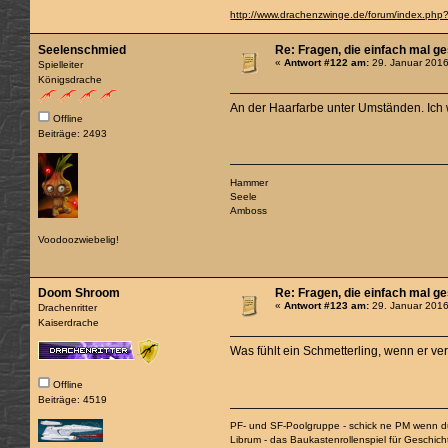
http://www.drachenzwinge.de/forum/index.php
Seelenschmied
Re: Fragen, die einfach mal g
«
Antwort #122 am:
29. Januar 2016
Spielleiter
Königsdrache
An der Haarfarbe unter Umständen. Ich
Offline
Beiträge: 2493
Hammer
Seele
Amboss
Voodoozwiebelig!
Doom Shroom
Re: Fragen, die einfach mal g
«
Antwort #123 am:
29. Januar 2016
Drachenritter
Kaiserdrache
Was fühlt ein Schmetterling, wenn er verl
Offline
Beiträge: 4519
PF- und SF-Poolgruppe - schick ne PM wenn du
Librum - das Baukastenrollenspiel für Geschic