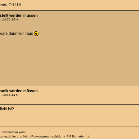
?topic=74843.0
estellt werden müssen
, 14:06:18 »
 wäre dann fein raus
estellt werden müssen
, 14:14:44 »
iebt ist?
 mitmachen willst.
htenerzähler und Nicht-Powergamer - schick ne PM für mehr Info