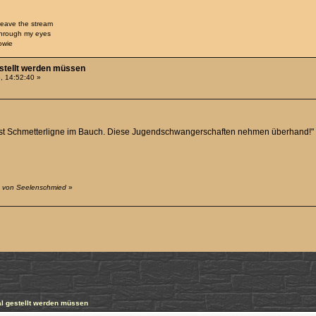
 leave the stream
through my eyes
owie
estellt werden müssen
, 14:52:40 »
bst Schmetterligne im Bauch. Diese Jugendschwangerschaften nehmen überhand!"
2 von Seelenschmied
»
al gestellt werden müssen