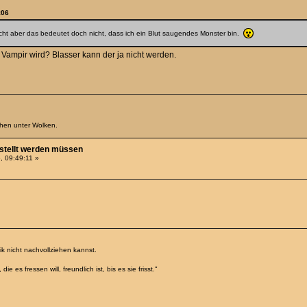
:06
sicht aber das bedeutet doch nicht, dass ich ein Blut saugendes Monster bin.
 Vampir wird? Blasser kann der ja nicht werden.
chen unter Wolken.
estellt werden müssen
, 09:49:11 »
k nicht nachvollziehen kannst.
e es fressen will, freundlich ist, bis es sie frisst."