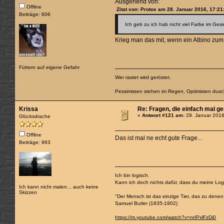
Ausgehend von:
Offline
Zitat von: Protox am 28. Januar 2016, 17:21
Beiträge: 606
Ich geb zu ich hab nicht viel Farbe im Ge
Krieg man das mit, wenn ein Albino zum
Füttern auf eigene Gefahr
Wer rastet wird geröstet.
Pessimisten stehen im Regen, Optimisten dus
Krissa
Re: Fragen, die einfach mal g
«
Antwort #121 am:
29. Januar 2016
Glücksdrache
Offline
Das ist mal ne echt gute Frage...
Beiträge: 963
Ich bin logisch.
Kann ich doch nichts dafür, dass du meine Logi
Ich kann nicht malen... auch keine
Skizzen
"Der Mensch ist das einzige Tier, das zu denen, di
Samuel Butler (1835-1902)
https://m.youtube.com/watch?v=nrIPxlFzDi0