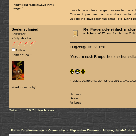
----
"Insufficient facts always invite
danger."
I watch the ripples change their size but never
Of warm impermanence and so the days float 
But still the days seem the same - RIP David B
Seelenschmied
Re: Fragen, die einfach mal g
«
Antwort #124 am:
29. Januar 2016
Spielleiter
Königsdrache
Flugzeuge im Bauch!
Offline
Beiträge: 2493
"Gestern noch Raupe, heute schon sel
«
Letzte Änderung: 29. Januar 2016, 14:55:0
Voodoozwiebelig!
Hammer
Seele
Amboss
Seiten:
1
...
7
8
[
9
]
Nach oben
Forum Drachenzwinge
>
Community
>
Allgemeine Themen
>
Fragen, die einfach m