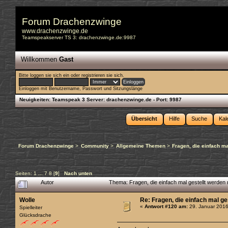
Forum Drachenzwinge
www.drachenzwinge.de
Teamspeakserver TS 3: drachenzwinge.de:9987
Willkommen
Gast
Bitte
loggen sie sich ein
oder
registrieren sie sich
.
Einloggen mit Benutzername, Passwort und Sitzungslänge
Neuigkeiten:
Teamspeak 3 Server: drachenzwinge.de - Port: 9987
Übersicht
Hilfe
Suche
Kal
Forum Drachenzwinge
>
Community
>
Allgemeine Themen
>
Fragen, die einfach m
Seiten:
1
...
7
8
[
9
]
Nach unten
Autor
Thema: Fragen, die einfach mal gestellt werd
Wolle
Re: Fragen, die einfach mal g
«
Antwort #120 am:
29. Januar 2016
Spielleiter
Glücksdrache