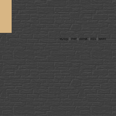
MySQL
PHP
XHTML
RSS
WAP2