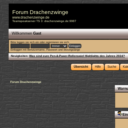
Forum Drachenzwinge
www.drachenzwinge.de
Teamspeakserver TS 3: drachenzwinge.de:9987
Willkommen
Gast
Bitte
loggen sie sich ein
oder
registrieren sie sich
.
Einloggen mit Benutzername, Passwort und Sitzungslänge
Neuigkeiten:
Was sind eure Pen-&-Paper-Rollenspiel Highlights des Jahres 2024?
Übersicht
Hilfe
Suche
Kal
Forum Drachenzwinge
Warnu
Ein