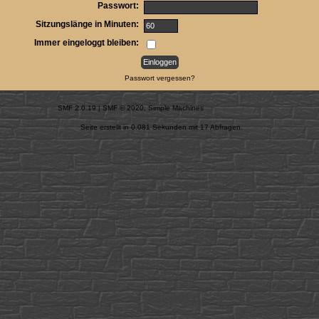
Passwort:
Sitzungslänge in Minuten:
Immer eingeloggt bleiben:
Passwort vergessen?
SMF 2.0.19
|
SMF © 2020
,
Simple Machines
Seite erstellt in 0.081 Sekunden mit 17 Abfragen.