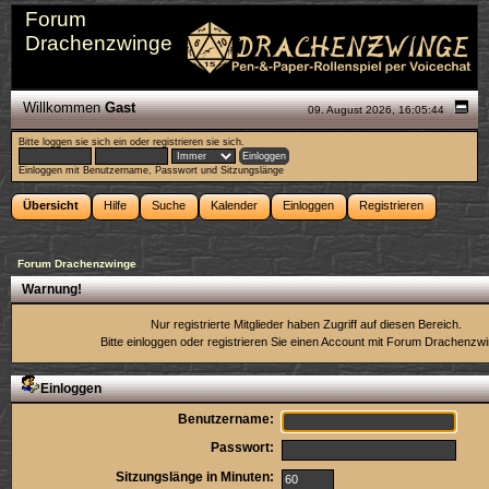
Forum
Drachenzwinge
Willkommen
Gast
09. August 2026, 16:05:44
Bitte
loggen sie sich ein
oder
registrieren sie sich
.
Einloggen mit Benutzername, Passwort und Sitzungslänge
Übersicht
Hilfe
Suche
Kalender
Einloggen
Registrieren
Forum Drachenzwinge
Warnung!
Nur registrierte Mitglieder haben Zugriff auf diesen Bereich.
Bitte einloggen oder
registrieren Sie einen Account
mit Forum Drachenzwi
Einloggen
Benutzername:
Passwort:
Sitzungslänge in Minuten: