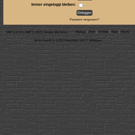
Immer eingeloggt bleiben:
Passwort vergessen?
MySQL
PHP
XHTML
RSS
WAP2
SMF 2.0.19
|
SMF © 2020
,
Simple Machines
Seite erstellt in 0.252 Sekunden mit 17 Abfragen.