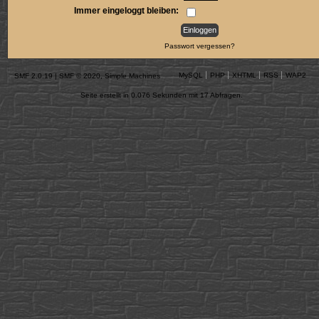
Immer eingeloggt bleiben:
Passwort vergessen?
MySQL
PHP
XHTML
RSS
WAP2
SMF 2.0.19
|
SMF © 2020
,
Simple Machines
Seite erstellt in 0.076 Sekunden mit 17 Abfragen.