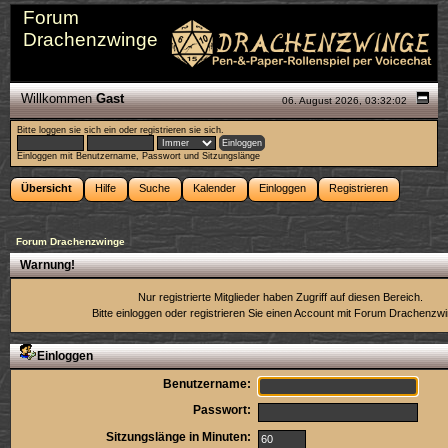
Forum
Drachenzwinge
Willkommen
Gast
06. August 2026, 03:32:02
Bitte
loggen sie sich ein
oder
registrieren sie sich
.
Einloggen mit Benutzername, Passwort und Sitzungslänge
Übersicht
Hilfe
Suche
Kalender
Einloggen
Registrieren
Forum Drachenzwinge
Warnung!
Nur registrierte Mitglieder haben Zugriff auf diesen Bereich.
Bitte einloggen oder
registrieren Sie einen Account
mit Forum Drachenzwi
Einloggen
Benutzername:
Passwort:
Sitzungslänge in Minuten: