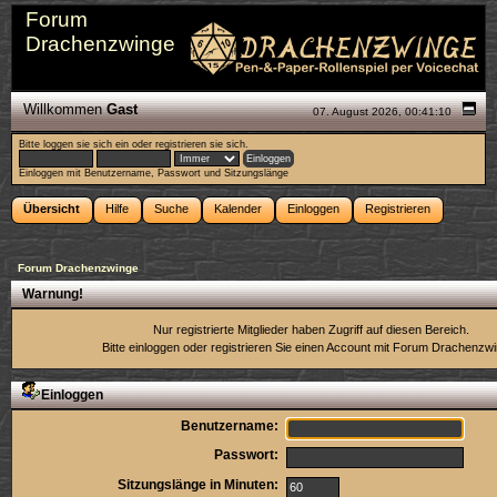
Forum
Drachenzwinge
Willkommen
Gast
07. August 2026, 00:41:10
Bitte
loggen sie sich ein
oder
registrieren sie sich
.
Einloggen mit Benutzername, Passwort und Sitzungslänge
Übersicht
Hilfe
Suche
Kalender
Einloggen
Registrieren
Forum Drachenzwinge
Warnung!
Nur registrierte Mitglieder haben Zugriff auf diesen Bereich.
Bitte einloggen oder
registrieren Sie einen Account
mit Forum Drachenzwi
Einloggen
Benutzername:
Passwort:
Sitzungslänge in Minuten: