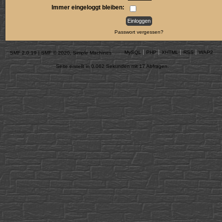
Immer eingeloggt bleiben:
Passwort vergessen?
MySQL
PHP
XHTML
RSS
WAP2
SMF 2.0.19
|
SMF © 2020
,
Simple Machines
Seite erstellt in 0.062 Sekunden mit 17 Abfragen.